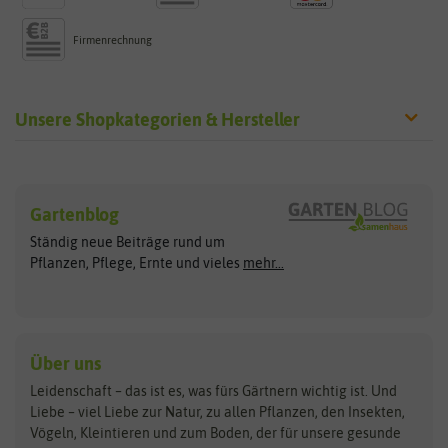
Firmenrechnung
Unsere Shopkategorien & Hersteller
Sämereien
Hersteller
Blumensamen
Gartenblog
Exotische Samen
Arche Noah
Clever Pots
Ständig neue Beiträge rund um
Gemüsesamen
ASB Greenworld
COMPO
Pflanzen, Pflege, Ernte und vieles
mehr...
Gründünger
Keimsprossen
Austrosaat
Culinaris
Kiloware
baza
De Bolster Bio-Samen
Kleintiersaaten
Kräutersamen
Benary
Dobar
Über uns
Loretta-Rasen
Bingenheimer Saatgut
Dürr-Samen
Leidenschaft – das ist es, was fürs Gärtnern wichtig ist. Und
Obstsamen
Liebe – viel Liebe zur Natur, zu allen Pflanzen, den Insekten,
Pilzbrut
BioBalu
elho
Vögeln, Kleintieren und zum Boden, der für unsere gesunde
Rasensamen