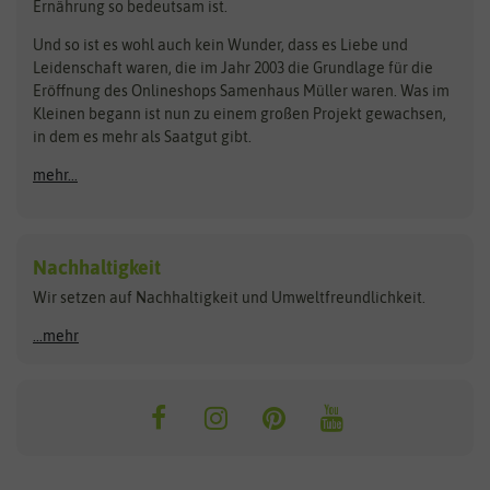
Ernährung so bedeutsam ist.
Bionana
Eschenfelder
Steckzwiebeln
Zimmer & Kübelpflanzen
Und so ist es wohl auch kein Wunder, dass es Liebe und
BIOWOL
Feldsaaten Freudenberger
Kataloge
Leidenschaft waren, die im Jahr 2003 die Grundlage für die
Blumicorn
Fertil
Schnäppchen
Eröffnung des Onlineshops Samenhaus Müller waren. Was im
Kleinen begann ist nun zu einem großen Projekt gewachsen,
Bûten Birds
Flora Elite
Anzucht & Gartenzubehör
in dem es mehr als Saatgut gibt.
Bûten Home
Flora Elite Blumenzwiebeln
mehr...
Anzuchtschalen
Buzzy Seeds
Flora Fantastica
Anzuchttöpfe
Buzzy Gifts
Florex
Folien, Vliese und Netze
Growblocks, Erde & Dünger
Carl Pabst
Nachhaltigkeit
Heizmatte & Heizkabel
Wir setzen auf Nachhaltigkeit und Umweltfreundlichkeit.
Florissa
Hortitops
Kokos-Quelltabletten
Zimmergewächshaus
Flortis
Jansen Zaden
...mehr
FLORTUS
Jiffy
Gemüsesamen
Franchi Sementi
JUB Holland
Bohnen & Erbsen
Frankonia Samen
Kent & Stowe
Gurkensamen
Kohlsamen
Garland
Kiepenkerl