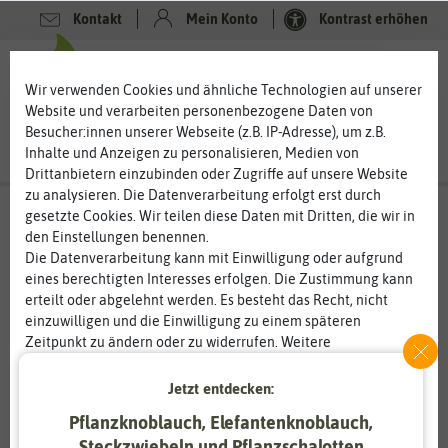
Kontakt
Mein Konto
Kontrast erhöhen
0
0
Wir verwenden Cookies und ähnliche Technologien auf unserer
Website und verarbeiten personenbezogene Daten von
Besucher:innen unserer Webseite (z.B. IP-Adresse), um z.B.
Inhalte und Anzeigen zu personalisieren, Medien von
Drittanbietern einzubinden oder Zugriffe auf unsere Website
zu analysieren. Die Datenverarbeitung erfolgt erst durch
gesetzte Cookies. Wir teilen diese Daten mit Dritten, die wir in
den Einstellungen benennen.
Die Datenverarbeitung kann mit Einwilligung oder aufgrund
eines berechtigten Interesses erfolgen. Die Zustimmung kann
erteilt oder abgelehnt werden. Es besteht das Recht, nicht
einzuwilligen und die Einwilligung zu einem späteren
Zeitpunkt zu ändern oder zu widerrufen. Weitere
Informationen zur Verwendung personenbezogener Daten und
den Diensten erklären wir in unserer
Daten­schutz­erklärung
.
Jetzt entdecken:
Pflanzknoblauch, Elefantenknoblauch,
Essenziell
Statistik
Steckzwiebeln und Pflanzschalotten