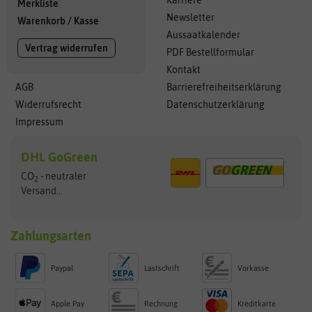
Karriere
Merkliste
Newsletter
Warenkorb
/
Kasse
Aussaatkalender
Vertrag widerrufen
PDF Bestellformular
Kontakt
AGB
Barrierefreiheitserklärung
Widerrufsrecht
Datenschutzerklärung
Impressum
DHL GoGreen
CO
- neutraler
2
Versand...
Zahlungsarten
Paypal
Lastschrift
Vorkasse
Apple Pay
Rechnung
Kreditkarte