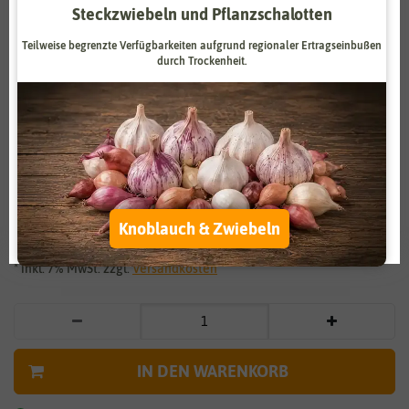
Steckzwiebeln und Pflanzschalotten
Zahlungsdienstleister
Marketing
Teilweise begrenzte Verfügbarkeiten aufgrund regionaler Ertragseinbußen
Externe Medien
Funktional
durch Trockenheit.
Weitere Einstellungen
Vergrößern durch berühren
Alle akzeptieren
Spinat Monnopa
Alle ablehnen
1,59 €
*
Auswahl akzeptieren
Knoblauch & Zwiebeln
* inkl. 7% MwSt. zzgl.
Versandkosten
IN DEN WARENKORB