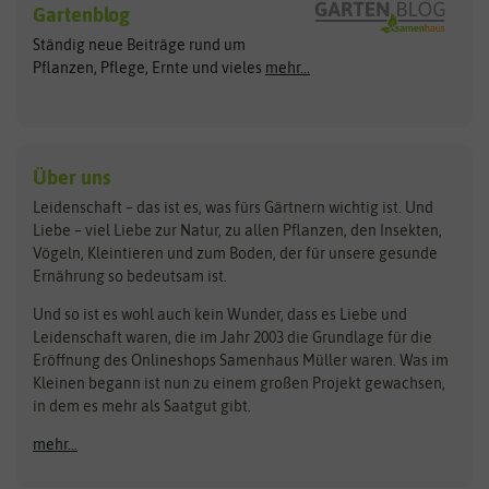
Gartenblog
Exotische Samen
Arche Noah
Clever Pots
Ständig neue Beiträge rund um
Gemüsesamen
ASB Greenworld
COMPO
Pflanzen, Pflege, Ernte und vieles
mehr...
Gründünger
Keimsprossen
Austrosaat
Culinaris
Kiloware
baza
De Bolster Bio-Samen
Kleintiersaaten
Kräutersamen
Benary
Dobar
Über uns
Loretta-Rasen
Bingenheimer Saatgut
Dürr-Samen
Leidenschaft – das ist es, was fürs Gärtnern wichtig ist. Und
Obstsamen
Liebe – viel Liebe zur Natur, zu allen Pflanzen, den Insekten,
Pilzbrut
BioBalu
elho
Vögeln, Kleintieren und zum Boden, der für unsere gesunde
Rasensamen
Ernährung so bedeutsam ist.
Bionana
Eschenfelder
Steckzwiebeln
Zimmer & Kübelpflanzen
Und so ist es wohl auch kein Wunder, dass es Liebe und
BIOWOL
Feldsaaten Freudenberger
Kataloge
Leidenschaft waren, die im Jahr 2003 die Grundlage für die
Blumicorn
Fertil
Schnäppchen
Eröffnung des Onlineshops Samenhaus Müller waren. Was im
Kleinen begann ist nun zu einem großen Projekt gewachsen,
Bûten Birds
Flora Elite
Anzucht & Gartenzubehör
in dem es mehr als Saatgut gibt.
Bûten Home
Flora Elite Blumenzwiebeln
mehr...
Anzuchtschalen
Buzzy Seeds
Flora Fantastica
Anzuchttöpfe