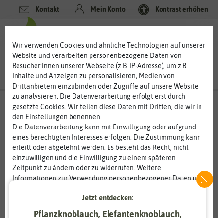
Kontakt
Mein Konto
Kontrast erhöhen
0
0
Wir verwenden Cookies und ähnliche Technologien auf unserer
Website und verarbeiten personenbezogene Daten von
Besucher:innen unserer Webseite (z.B. IP-Adresse), um z.B.
Inhalte und Anzeigen zu personalisieren, Medien von
Drittanbietern einzubinden oder Zugriffe auf unsere Website
zu analysieren. Die Datenverarbeitung erfolgt erst durch
gesetzte Cookies. Wir teilen diese Daten mit Dritten, die wir in
den Einstellungen benennen.
Die Datenverarbeitung kann mit Einwilligung oder aufgrund
eines berechtigten Interesses erfolgen. Die Zustimmung kann
erteilt oder abgelehnt werden. Es besteht das Recht, nicht
einzuwilligen und die Einwilligung zu einem späteren
Zeitpunkt zu ändern oder zu widerrufen. Weitere
Informationen zur Verwendung personenbezogener Daten und
den Diensten erklären wir in unserer
Daten­schutz­erklärung
.
Jetzt entdecken:
Essenziell
Statistik
Pflanzknoblauch, Elefantenknoblauch,