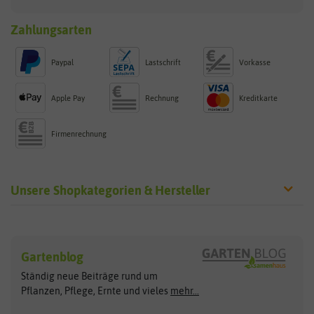
Zahlungsarten
Paypal
Lastschrift
Vorkasse
Apple Pay
Rechnung
Kreditkarte
Firmenrechnung
Unsere Shopkategorien & Hersteller
Sämereien
Hersteller
Blumensamen
Gartenblog
Exotische Samen
Arche Noah
Clever Pots
Ständig neue Beiträge rund um
Gemüsesamen
ASB Greenworld
COMPO
Pflanzen, Pflege, Ernte und vieles
mehr...
Gründünger
Keimsprossen
Austrosaat
Culinaris