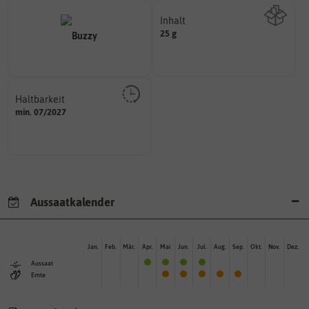
Inhalt
25 g
Wie viel ist enthalten
Haltbarkeit
sollte.
min. 07/2027
und Pflanzgut sehr gut keimen
Zeitpunkt, bis zu dem das Saat-
Aussaatkalender
Jan.
Feb.
Mär.
Apr.
Mai
Jun.
Jul.
Aug.
Sep.
Okt.
Nov.
Dez.
Aussaat
Ernte