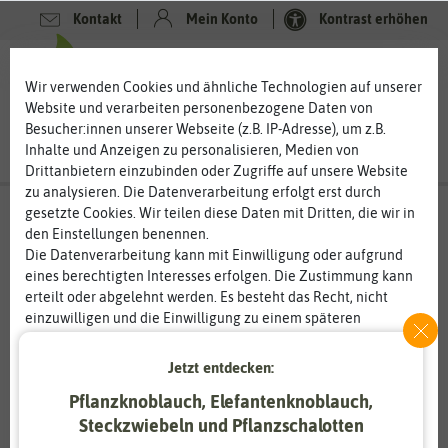
Kontakt
Mein Konto
Kontrast erhöhen
0
0
Wir verwenden Cookies und ähnliche Technologien auf unserer
Website und verarbeiten personenbezogene Daten von
Besucher:innen unserer Webseite (z.B. IP-Adresse), um z.B.
Inhalte und Anzeigen zu personalisieren, Medien von
Drittanbietern einzubinden oder Zugriffe auf unsere Website
zu analysieren. Die Datenverarbeitung erfolgt erst durch
gesetzte Cookies. Wir teilen diese Daten mit Dritten, die wir in
den Einstellungen benennen.
Die Datenverarbeitung kann mit Einwilligung oder aufgrund
eines berechtigten Interesses erfolgen. Die Zustimmung kann
erteilt oder abgelehnt werden. Es besteht das Recht, nicht
einzuwilligen und die Einwilligung zu einem späteren
Zeitpunkt zu ändern oder zu widerrufen. Weitere
Informationen zur Verwendung personenbezogener Daten und
Jetzt entdecken:
den Diensten erklären wir in unserer
Daten­schutz­erklärung
.
Pflanzknoblauch, Elefantenknoblauch,
Steckzwiebeln und Pflanzschalotten
Essenziell
Statistik