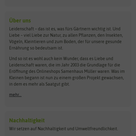
Kiloware
baza
De Bolster Bio-Samen
Kleintiersaaten
Kräutersamen
Benary
Dobar
Über uns
Loretta-Rasen
Bingenheimer Saatgut
Dürr-Samen
Leidenschaft – das ist es, was fürs Gärtnern wichtig ist. Und
Obstsamen
Liebe – viel Liebe zur Natur, zu allen Pflanzen, den Insekten,
Pilzbrut
BioBalu
elho
Vögeln, Kleintieren und zum Boden, der für unsere gesunde
Rasensamen
Ernährung so bedeutsam ist.
Bionana
Eschenfelder
Steckzwiebeln
Zimmer & Kübelpflanzen
Und so ist es wohl auch kein Wunder, dass es Liebe und
BIOWOL
Feldsaaten Freudenberger
Kataloge
Leidenschaft waren, die im Jahr 2003 die Grundlage für die
Blumicorn
Fertil
Schnäppchen
Eröffnung des Onlineshops Samenhaus Müller waren. Was im
Kleinen begann ist nun zu einem großen Projekt gewachsen,
Bûten Birds
Flora Elite
Anzucht & Gartenzubehör
in dem es mehr als Saatgut gibt.
Bûten Home
Flora Elite Blumenzwiebeln
mehr...
Anzuchtschalen
Buzzy Seeds
Flora Fantastica
Anzuchttöpfe
Buzzy Gifts
Florex
Folien, Vliese und Netze
Growblocks, Erde & Dünger
Carl Pabst
Nachhaltigkeit
Heizmatte & Heizkabel
Wir setzen auf Nachhaltigkeit und Umweltfreundlichkeit.
Florissa
Hortitops
Kokos-Quelltabletten