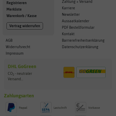
Zahlung + Versand
Registrieren
Karriere
Merkliste
Newsletter
Warenkorb
/
Kasse
Aussaatkalender
Vertrag widerrufen
PDF Bestellformular
Kontakt
AGB
Barrierefreiheitserklärung
Widerrufsrecht
Datenschutzerklärung
Impressum
DHL GoGreen
CO
- neutraler
2
Versand...
Zahlungsarten
Paypal
Lastschrift
Vorkasse