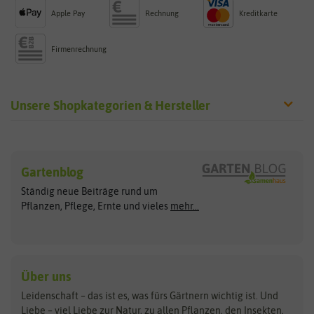
Apple Pay
Rechnung
Kreditkarte
Firmenrechnung
Unsere Shopkategorien & Hersteller
Sämereien
Hersteller
Blumensamen
Gartenblog
Exotische Samen
Arche Noah
Clever Pots
Ständig neue Beiträge rund um
Gemüsesamen
ASB Greenworld
COMPO
Pflanzen, Pflege, Ernte und vieles
mehr...
Gründünger
Keimsprossen
Austrosaat
Culinaris
Kiloware
baza
De Bolster Bio-Samen
Kleintiersaaten
Kräutersamen
Benary
Dobar
Über uns
Loretta-Rasen
Bingenheimer Saatgut
Dürr-Samen
Leidenschaft – das ist es, was fürs Gärtnern wichtig ist. Und
Obstsamen
Liebe – viel Liebe zur Natur, zu allen Pflanzen, den Insekten,