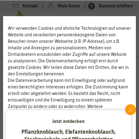
Kontakt
Mein Konto
Kontrast erhöhen
0
0
Wir verwenden Cookies und ähnliche Technologien auf unserer
Website und verarbeiten personenbezogene Daten von
Besucher:innen unserer Webseite (z.B. IP-Adresse), um z.B.
Inhalte und Anzeigen zu personalisieren, Medien von
Drittanbietern einzubinden oder Zugriffe auf unsere Website
zu analysieren. Die Datenverarbeitung erfolgt erst durch
gesetzte Cookies. Wir teilen diese Daten mit Dritten, die wir in
den Einstellungen benennen.
Die Datenverarbeitung kann mit Einwilligung oder aufgrund
eines berechtigten Interesses erfolgen. Die Zustimmung kann
erteilt oder abgelehnt werden. Es besteht das Recht, nicht
einzuwilligen und die Einwilligung zu einem späteren
Zeitpunkt zu ändern oder zu widerrufen. Weitere
Informationen zur Verwendung personenbezogener Daten und
den Diensten erklären wir in unserer
Daten­schutz­erklärung
.
Jetzt entdecken:
Pflanzknoblauch, Elefantenknoblauch,
Essenziell
Statistik