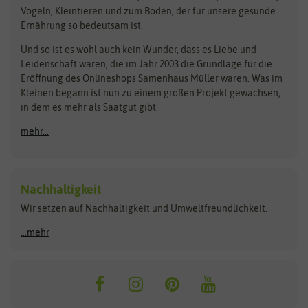
Pilzbrut
BioBalu
elho
Vögeln, Kleintieren und zum Boden, der für unsere gesunde
Rasensamen
Ernährung so bedeutsam ist.
Bionana
Eschenfelder
Steckzwiebeln
Zimmer & Kübelpflanzen
Und so ist es wohl auch kein Wunder, dass es Liebe und
BIOWOL
Feldsaaten Freudenberger
Kataloge
Leidenschaft waren, die im Jahr 2003 die Grundlage für die
Blumicorn
Fertil
Schnäppchen
Eröffnung des Onlineshops Samenhaus Müller waren. Was im
Kleinen begann ist nun zu einem großen Projekt gewachsen,
Bûten Birds
Flora Elite
Anzucht & Gartenzubehör
in dem es mehr als Saatgut gibt.
Bûten Home
Flora Elite Blumenzwiebeln
mehr...
Anzuchtschalen
Buzzy Seeds
Flora Fantastica
Anzuchttöpfe
Buzzy Gifts
Florex
Folien, Vliese und Netze
Growblocks, Erde & Dünger
Carl Pabst
Nachhaltigkeit
Heizmatte & Heizkabel
Wir setzen auf Nachhaltigkeit und Umweltfreundlichkeit.
Florissa
Hortitops
Kokos-Quelltabletten
Zimmergewächshaus
Flortis
Jansen Zaden
...mehr
FLORTUS
Jiffy
Gemüsesamen
Franchi Sementi
JUB Holland
Bohnen & Erbsen
Frankonia Samen
Kent & Stowe
Gurkensamen