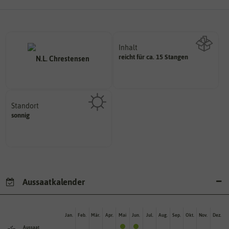
Inhalt
reicht für ca. 15 Stangen
Wie viel ist enthalten
Standort
sonnig, vollsonnig)
sonnig
Pflanze? (schattig, halbschattig,
Wie viel Licht benötigt die
Aussaatkalender
Jan.
Feb.
Mär.
Apr.
Mai
Jun.
Jul.
Aug.
Sep.
Okt.
Nov.
Dez.
Aussaat