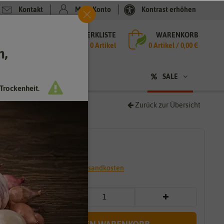
Kontakt
Mein Konto
Kontrast erhöhen
MERKLISTE
WARENKORB
che
0 Artikel
0
Artikel /
0,00 €
h,
n
sen
❤ für Tiere
SALE
Trockenheit.
Zurück zur Übersicht
1,79 €
*
* inkl. 7% MwSt. zzgl.
Versandkosten