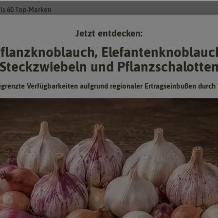
ls 60 Top-Marken
Jetzt entdecken:
Su
flanzknoblauch, Elefantenknoblauc
Steckzwiebeln und Pflanzschalotte
Gartenzubehör
Gründünger & -düngung
Pflanzgut
Keimspros
egrenzte Verfügbarkeiten aufgrund regionaler Ertragseinbußen durch 
Staudenwicke Mischung
Zum Beranken von Drahtnetzen, Lauben, Zäunen, Pergolen oder
Hauswänden.
Hersteller:
Quedlinburger Saatgut
Artikelnummer:
514802-qb