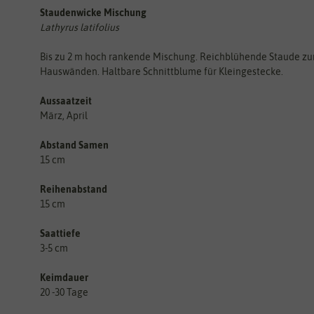
Staudenwicke Mischung
Lathyrus latifolius
Bis zu 2 m hoch rankende Mischung. Reichblühende Staude z
Hauswänden. Haltbare Schnittblume für Kleingestecke.
Aussaatzeit
März, April
Abstand Samen
15 cm
Reihenabstand
15 cm
Saattiefe
3-5 cm
Keimdauer
20 -30 Tage