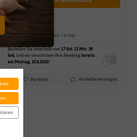
IN DEN WARENKORB
sofort lieferbar
gilt für
11
Stück
am Lager.
Lieferzeit für größere Mengen: 7-8 Tage
Bestellen Sie innerhalb von
17 Std. 11 Min. 37
Sek.
und wir verschicken Ihre Sendung
bereits
am Montag, 10.8.2026!
Artikelbewertungen
Merkliste
ieren
nen
ptieren