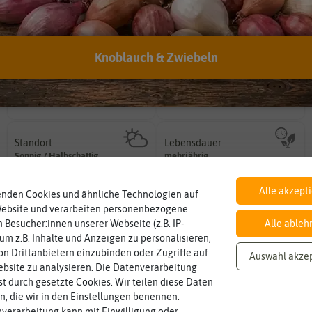
EAN:
4014352192852
Knoblauch & Zwiebeln
Inhalt
Haltbarkeit
sollte.
Wie viel ist enthalten
und Pflanzgut sehr gut keimen
2 g (reicht für ca. 15 Pflanzen)
min. 01/2028
Zeitpunkt, bis zu dem das Saat-
Standort
Lebensdauer
sonnig, vollsonnig)
mehrjährig.
Pflanze? (schattig, halbschattig,
einjährig, zweijährig oder
Sonnig / Halbschattig
mehrjährig
Wie viel Licht benötigt die
Pflanzen werden kategorisiert in:
Alle akzept
enden Cookies und ähnliche Technologien auf
Website und verarbeiten personenbezogene
Blütenfarbe
auch mehrfarbig sein.
 Besucher:innen unserer Webseite (z.B. IP-
Alle ableh
bunt
Wie ist die Blüte eingefärbt? Kann
 um z.B. Inhalte und Anzeigen zu personalisieren,
n Drittanbietern einzubinden oder Zugriffe auf
Auswahl akze
bsite zu analysieren. Die Datenverarbeitung
rst durch gesetzte Cookies. Wir teilen diese Daten
en, die wir in den Einstellungen benennen.
verarbeitung kann mit Einwilligung oder