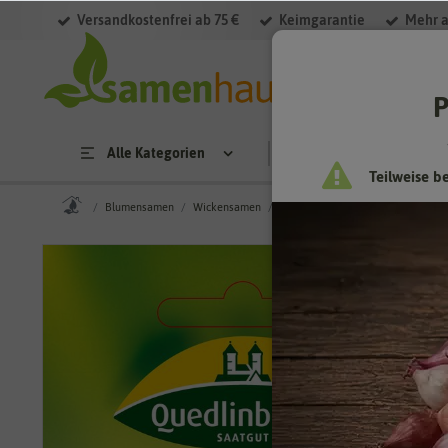
Versandkostenfrei ab 75 €
Keimgarantie
Mehr a
P
Alle Kategorien
Saatgut
Anzucht & 
Teilweise b
Blumensamen
Wickensamen
Staudenwicke Mischung