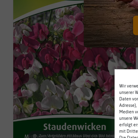
Wir verw
unserer 
Daten von
Adresse),
Medien vo
unsere We
erfolgt e
mit Dritt
Zum Vergrößern mit Maus über das Bild fahren
Die Daten