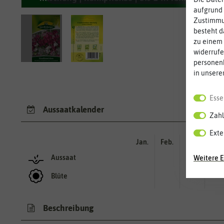
aufgrund 
Zustimmun
besteht d
zu einem 
widerrufe
personen
in unsere
Esse
Aussaatkalender
Zahl
Exte
Jan.
Feb.
Mär.
Apr.
Aussaat
Weitere E
Blüte
Beschreibung