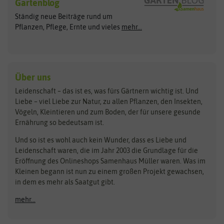
Gartenblog
Exotische Samen
Arche Noah
Clever Pots
Ständig neue Beiträge rund um
Gemüsesamen
ASB Greenworld
COMPO
Pflanzen, Pflege, Ernte und vieles
mehr...
Gründünger
Keimsprossen
Austrosaat
Culinaris
Kiloware
baza
De Bolster Bio-Samen
Kleintiersaaten
Kräutersamen
Benary
Dobar
Über uns
Loretta-Rasen
Bingenheimer Saatgut
Dürr-Samen
Leidenschaft – das ist es, was fürs Gärtnern wichtig ist. Und
Obstsamen
Liebe – viel Liebe zur Natur, zu allen Pflanzen, den Insekten,
Pilzbrut
BioBalu
elho
Vögeln, Kleintieren und zum Boden, der für unsere gesunde
Rasensamen
Ernährung so bedeutsam ist.
Bionana
Eschenfelder
Steckzwiebeln
Zimmer & Kübelpflanzen
Und so ist es wohl auch kein Wunder, dass es Liebe und
BIOWOL
Feldsaaten Freudenberger
Kataloge
Leidenschaft waren, die im Jahr 2003 die Grundlage für die
Blumicorn
Fertil
Schnäppchen
Eröffnung des Onlineshops Samenhaus Müller waren. Was im
Kleinen begann ist nun zu einem großen Projekt gewachsen,
Bûten Birds
Flora Elite
Anzucht & Gartenzubehör
in dem es mehr als Saatgut gibt.
Bûten Home
Flora Elite Blumenzwiebeln
mehr...
Anzuchtschalen
Buzzy Seeds
Flora Fantastica
Anzuchttöpfe
Buzzy Gifts
Florex