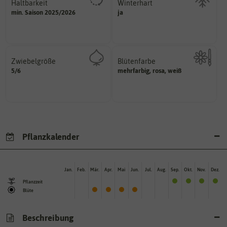
Haltbarkeit
Winterhart
sollte.
min. Saison 2025/2026
ja
Probleme überwintern können.
und Pflanzgut sehr gut keimen
Pflanzen, die im Freien ohne
Zeitpunkt, bis zu dem das Saat-
Zwiebelgröße
Blütenfarbe
variieren.
5/6
ersten und zweiten Wert
mehrfarbig, rosa, weiß
Kann auch mehrfarbig sein.
Größen können zwischen dem
Wie ist die Blüte eingefärbt?
Umfang der Zwiebel in cm.
Pflanzkalender
Jan.
Feb.
Mär.
Apr.
Mai
Jun.
Jul.
Aug.
Sep.
Okt.
Nov.
Dez.
Pflanzzeit
Blüte
Beschreibung