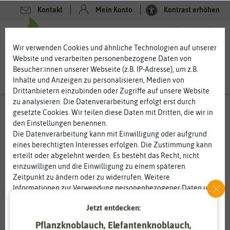
Kontakt
Mein Konto
Kontrast erhöhen
0
0
Wir verwenden Cookies und ähnliche Technologien auf unserer
Website und verarbeiten personenbezogene Daten von
Besucher:innen unserer Webseite (z.B. IP-Adresse), um z.B.
Inhalte und Anzeigen zu personalisieren, Medien von
Drittanbietern einzubinden oder Zugriffe auf unsere Website
zu analysieren. Die Datenverarbeitung erfolgt erst durch
gesetzte Cookies. Wir teilen diese Daten mit Dritten, die wir in
den Einstellungen benennen.
%
80
-
Die Datenverarbeitung kann mit Einwilligung oder aufgrund
eines berechtigten Interesses erfolgen. Die Zustimmung kann
erteilt oder abgelehnt werden. Es besteht das Recht, nicht
einzuwilligen und die Einwilligung zu einem späteren
Zeitpunkt zu ändern oder zu widerrufen. Weitere
Informationen zur Verwendung personenbezogener Daten und
den Diensten erklären wir in unserer
Daten­schutz­erklärung
.
Jetzt entdecken:
Pflanzknoblauch, Elefantenknoblauch,
Essenziell
Statistik