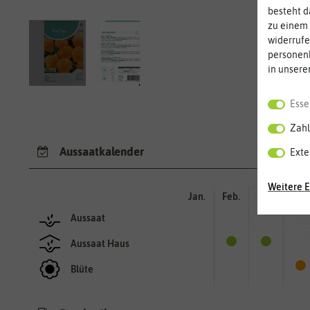
besteht d
zu einem 
widerrufe
personen
in unsere
Esse
Zahl
Aussaatkalender
Exte
Weitere E
Jan.
Feb.
Mär.
Apr.
Aussaat
Aussaat Haus
Blüte