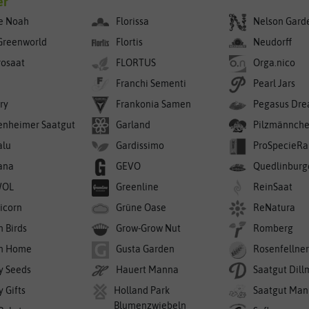
er
e Noah
Florissa
Nelson Gard
Greenworld
Flortis
Neudorff
rosaat
FLORTUS
Orga.nico
Franchi Sementi
Pearl Jars
ry
Frankonia Samen
Pegasus Dre
enheimer Saatgut
Garland
Pilzmännch
alu
Gardissimo
ProSpecieRa
ana
GEVO
Quedlinburg
WOL
Greenline
ReinSaat
icorn
Grüne Oase
ReNatura
n Birds
Grow-Grow Nut
Romberg
n Home
Gusta Garden
Rosenfellne
y Seeds
Hauert Manna
Saatgut Dil
 Gifts
Holland Park
Saatgut Man
Blumenzwiebeln