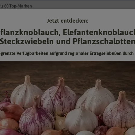
ls 60 Top-Marken
Jetzt entdecken:
Su
flanzknoblauch, Elefantenknoblauc
Steckzwiebeln und Pflanzschalotte
Gartenzubehör
Pflanzgut
Keimsprossen
❤ für Tiere
egrenzte Verfügbarkeiten aufgrund regionaler Ertragseinbußen durch 
mütterchen Orangesonne
Stiefmütterchen Orangesonne
Hersteller:
Hortitops
Artikelnummer:
15180-ht
EAN:
8711117518006