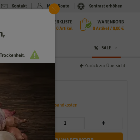
Kontakt
Mein Konto
Kontrast erhöhen
MERKLISTE
WARENKORB
che
0 Artikel
0
Artikel /
0,00 €
h,
n
SALE
Trockenheit.
Zurück zur Übersicht
2,59 €
*
* inkl. 7% MwSt. zzgl.
Versandkosten