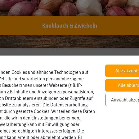
Inhalt
Knoblauch & Zwiebeln
Wie viel ist enthalten
0,4 g
Alle akzept
enden Cookies und ähnliche Technologien auf
Website und verarbeiten personenbezogene
 Besucher:innen unserer Webseite (z.B. IP-
Alle ableh
 um z.B. Inhalte und Anzeigen zu personalisieren,
n Drittanbietern einzubinden oder Zugriffe auf
Auswahl akze
bsite zu analysieren. Die Datenverarbeitung
rst durch gesetzte Cookies. Wir teilen diese Daten
en, die wir in den Einstellungen benennen.
verarbeitung kann mit Einwilligung oder
eines berechtigten Interesses erfolgen. Die
g kann erteilt oder abgelehnt werden. Es