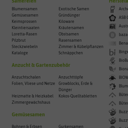
Sämereien
Herstell
Blumensamen
Exotische Samen
Arch
Gemüsesamen
Gründünger
ASB 
Keimsprossen
Kiloware
Aust
Kleintiersaaten
Kräutersamen
Loretta-Rasen
Obstsamen
baza
Pilzbrut
Rasensamen
Bena
Steckzwiebeln
Zimmer & Kübelpflanzen
Bing
Kataloge
Schnäppchen
BioB
Anzucht & Gartenzubehör
Bion
Anzuchtschalen
Anzuchttöpfe
BIO
Folien, Vliese und Netze
Growblocks, Erde &
Blum
Dünger
Bûte
Heizmatte & Heizkabel
Kokos-Quelltabletten
Zimmergewächshaus
Bûte
Buzz
Gemüsesamen
Buzzy
Bohnen & Erbsen
Gurkensamen