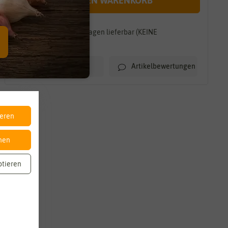
IN DEN WARENKORB
Innerhalb von 7-10 Tagen lieferbar (KEINE
TEILLIEFERUNG)
Artikelbewertungen
Merkliste
ieren
nen
ptieren