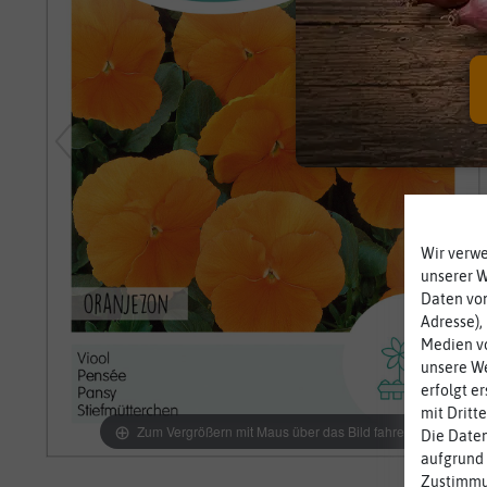
Wir verw
unserer 
Daten von
Adresse),
Medien vo
unsere We
erfolgt e
mit Dritt
Zum Vergrößern mit Maus über das Bild fahren
Die Daten
aufgrund 
Zustimmun