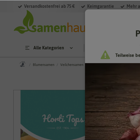
Versandkostenfrei ab 75 €
Keimgarantie
Mehr a
P
Alle Kategorien
Saatgut
Anzucht & 
Teilweise b
Blumensamen
Veilchensamen
Stiefmütterchensamen
Stief