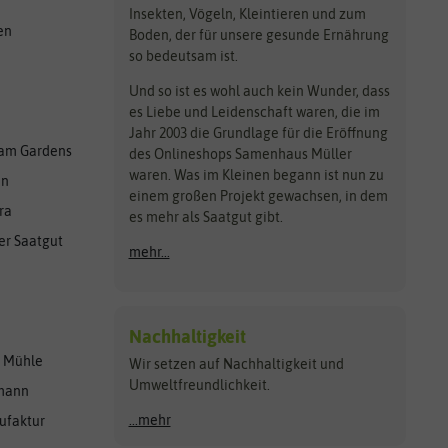
Insekten, Vögeln, Kleintieren und zum
en
Boden, der für unsere gesunde Ernährung
so bedeutsam ist.
Und so ist es wohl auch kein Wunder, dass
es Liebe und Leidenschaft waren, die im
Jahr 2003 die Grundlage für die Eröffnung
am Gardens
des Onlineshops Samenhaus Müller
waren. Was im Kleinen begann ist nun zu
en
einem großen Projekt gewachsen, in dem
ra
es mehr als Saatgut gibt.
er Saatgut
mehr...
Nachhaltigkeit
r Mühle
Wir setzen auf Nachhaltigkeit und
Umweltfreundlichkeit.
lmann
...mehr
ufaktur