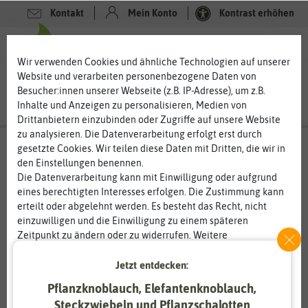
Kontakt
Mein Konto
Kontrast erhöhen
0
0
Wir verwenden Cookies und ähnliche Technologien auf unserer
Website und verarbeiten personenbezogene Daten von
Besucher:innen unserer Webseite (z.B. IP-Adresse), um z.B.
Inhalte und Anzeigen zu personalisieren, Medien von
Drittanbietern einzubinden oder Zugriffe auf unsere Website
zu analysieren. Die Datenverarbeitung erfolgt erst durch
gesetzte Cookies. Wir teilen diese Daten mit Dritten, die wir in
den Einstellungen benennen.
%
80
-
Die Datenverarbeitung kann mit Einwilligung oder aufgrund
eines berechtigten Interesses erfolgen. Die Zustimmung kann
erteilt oder abgelehnt werden. Es besteht das Recht, nicht
einzuwilligen und die Einwilligung zu einem späteren
Zeitpunkt zu ändern oder zu widerrufen. Weitere
Informationen zur Verwendung personenbezogener Daten und
den Diensten erklären wir in unserer
Daten­schutz­erklärung
.
Jetzt entdecken:
Pflanzknoblauch, Elefantenknoblauch,
Essenziell
Statistik
Steckzwiebeln und Pflanzschalotten