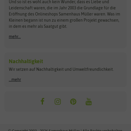
Zimmer & Kübelpflanzen
Und so ist es wohl auch kein Wunder, dass es Liebe und
BIOWOL
Feldsaaten Freudenberger
Kataloge
Leidenschaft waren, die im Jahr 2003 die Grundlage für die
Blumicorn
Fertil
Schnäppchen
Eröffnung des Onlineshops Samenhaus Müller waren. Was im
Kleinen begann ist nun zu einem großen Projekt gewachsen,
Bûten Birds
Flora Elite
Anzucht & Gartenzubehör
in dem es mehr als Saatgut gibt.
Bûten Home
Flora Elite Blumenzwiebeln
mehr...
Anzuchtschalen
Buzzy Seeds
Flora Fantastica
Anzuchttöpfe
Buzzy Gifts
Florex
Folien, Vliese und Netze
Growblocks, Erde & Dünger
Carl Pabst
Nachhaltigkeit
Heizmatte & Heizkabel
Wir setzen auf Nachhaltigkeit und Umweltfreundlichkeit.
Florissa
Hortitops
Kokos-Quelltabletten
Zimmergewächshaus
Flortis
Jansen Zaden
...mehr
FLORTUS
Jiffy
Gemüsesamen
Franchi Sementi
JUB Holland
Bohnen & Erbsen
Frankonia Samen
Kent & Stowe
Gurkensamen
Kohlsamen
Garland
Kiepenkerl
Kürbissamen
Gardissimo
kixx
Lauchsamen
© Copyright 2003 - 2026 Samenhaus Müller | Alle Rechte vorbehalten.