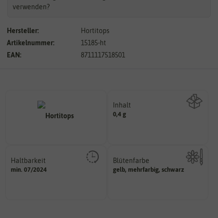
verwenden?
Hersteller:
Hortitops
Artikelnummer:
15185-ht
EAN:
8711117518501
Inhalt
0,4 g
Wie viel ist enthalten
Haltbarkeit
Blütenfarbe
sollte.
min. 07/2024
gelb, mehrfarbig, schwarz
Kann auch mehrfarbig sein.
und Pflanzgut sehr gut keimen
Wie ist die Blüte eingefärbt?
Zeitpunkt, bis zu dem das Saat-