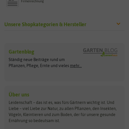
Firmenrechnung
Unsere Shopkategorien & Hersteller
Sämereien
Hersteller
Blumensamen
Gartenblog
Exotische Samen
Arche Noah
Clever Pots
Ständig neue Beiträge rund um
Gemüsesamen
ASB Greenworld
COMPO
Pflanzen, Pflege, Ernte und vieles
mehr...
Gründünger
Keimsprossen
Austrosaat
Culinaris
Kiloware
baza
De Bolster Bio-Samen
Kleintiersaaten
Kräutersamen
Benary
Dobar
Über uns
Loretta-Rasen
Bingenheimer Saatgut
Dürr-Samen
Leidenschaft – das ist es, was fürs Gärtnern wichtig ist. Und
Obstsamen
Liebe – viel Liebe zur Natur, zu allen Pflanzen, den Insekten,
Pilzbrut
BioBalu
elho
Vögeln, Kleintieren und zum Boden, der für unsere gesunde
Rasensamen
Ernährung so bedeutsam ist.
Bionana
Eschenfelder
Steckzwiebeln