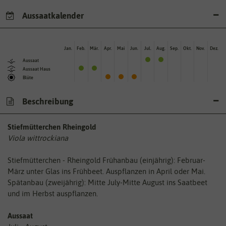
Aussaatkalender
Jan.
Feb.
Mär.
Apr.
Mai
Jun.
Jul.
Aug.
Sep.
Okt.
Nov.
Dez.
Aussaat
Aussaat Haus
Blüte
Beschreibung
Stiefmütterchen Rheingold
Viola wittrockiana
Stiefmütterchen - Rheingold Frühanbau (einjährig): Februar-
März unter Glas ins Frühbeet. Auspflanzen in April oder Mai.
Spätanbau (zweijährig): Mitte July-Mitte August ins Saatbeet
und im Herbst auspflanzen.
Aussaat