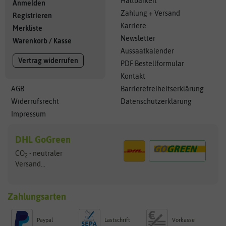
Haltbarkeit
Anmelden
Zahlung + Versand
Registrieren
Karriere
Merkliste
Newsletter
Warenkorb
/
Kasse
Aussaatkalender
Vertrag widerrufen
PDF Bestellformular
Kontakt
AGB
Barrierefreiheitserklärung
Widerrufsrecht
Datenschutzerklärung
Impressum
DHL GoGreen
CO
- neutraler
2
Versand...
Zahlungsarten
Paypal
Lastschrift
Vorkasse