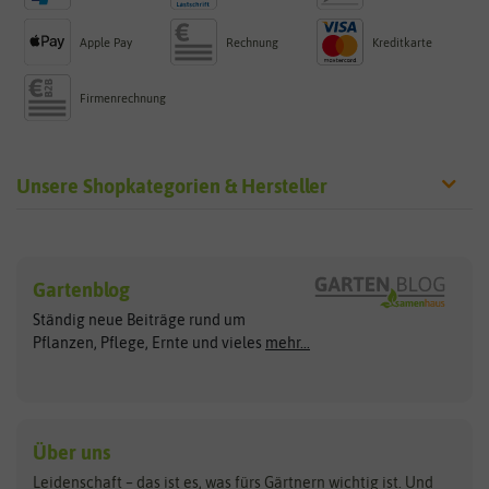
Apple Pay
Rechnung
Kreditkarte
Firmenrechnung
Unsere Shopkategorien & Hersteller
Sämereien
Hersteller
Blumensamen
Gartenblog
Exotische Samen
Arche Noah
Clever Pots
Ständig neue Beiträge rund um
Gemüsesamen
ASB Greenworld
COMPO
Pflanzen, Pflege, Ernte und vieles
mehr...
Gründünger
Keimsprossen
Austrosaat
Culinaris
Kiloware
baza
De Bolster Bio-Samen
Kleintiersaaten
Kräutersamen
Benary
Dobar
Über uns
Loretta-Rasen
Bingenheimer Saatgut
Dürr-Samen
Leidenschaft – das ist es, was fürs Gärtnern wichtig ist. Und