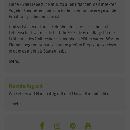
Obstsamen
Liebe – viel Liebe zur Natur, zu allen Pflanzen, den Insekten,
Pilzbrut
BioBalu
elho
Vögeln, Kleintieren und zum Boden, der für unsere gesunde
Rasensamen
Ernährung so bedeutsam ist.
Bionana
Eschenfelder
Steckzwiebeln
Zimmer & Kübelpflanzen
Und so ist es wohl auch kein Wunder, dass es Liebe und
BIOWOL
Feldsaaten Freudenberger
Kataloge
Leidenschaft waren, die im Jahr 2003 die Grundlage für die
Blumicorn
Fertil
Schnäppchen
Eröffnung des Onlineshops Samenhaus Müller waren. Was im
Kleinen begann ist nun zu einem großen Projekt gewachsen,
Bûten Birds
Flora Elite
Anzucht & Gartenzubehör
in dem es mehr als Saatgut gibt.
Bûten Home
Flora Elite Blumenzwiebeln
mehr...
Anzuchtschalen
Buzzy Seeds
Flora Fantastica
Anzuchttöpfe
Buzzy Gifts
Florex
Folien, Vliese und Netze
Growblocks, Erde & Dünger
Carl Pabst
Nachhaltigkeit
Heizmatte & Heizkabel
Wir setzen auf Nachhaltigkeit und Umweltfreundlichkeit.
Florissa
Hortitops
Kokos-Quelltabletten
Zimmergewächshaus
Flortis
Jansen Zaden
...mehr
FLORTUS
Jiffy
Gemüsesamen
Franchi Sementi
JUB Holland
Bohnen & Erbsen