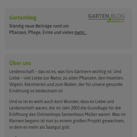
Sämereien
Hersteller
Blumensamen
Gartenblog
Exotische Samen
Arche Noah
Clever Pots
Ständig neue Beiträge rund um
Gemüsesamen
ASB Greenworld
COMPO
Pflanzen, Pflege, Ernte und vieles
mehr...
Gründünger
Keimsprossen
Austrosaat
Culinaris
Kiloware
baza
De Bolster Bio-Samen
Kleintiersaaten
Kräutersamen
Benary
Dobar
Über uns
Loretta-Rasen
Bingenheimer Saatgut
Dürr-Samen
Leidenschaft – das ist es, was fürs Gärtnern wichtig ist. Und
Obstsamen
Liebe – viel Liebe zur Natur, zu allen Pflanzen, den Insekten,
Pilzbrut
BioBalu
elho
Vögeln, Kleintieren und zum Boden, der für unsere gesunde
Rasensamen
Ernährung so bedeutsam ist.
Bionana
Eschenfelder
Steckzwiebeln
Zimmer & Kübelpflanzen
Und so ist es wohl auch kein Wunder, dass es Liebe und
BIOWOL
Feldsaaten Freudenberger
Kataloge
Leidenschaft waren, die im Jahr 2003 die Grundlage für die
Blumicorn
Fertil
Schnäppchen
Eröffnung des Onlineshops Samenhaus Müller waren. Was im
Kleinen begann ist nun zu einem großen Projekt gewachsen,
Bûten Birds
Flora Elite
Anzucht & Gartenzubehör
in dem es mehr als Saatgut gibt.
Bûten Home
Flora Elite Blumenzwiebeln