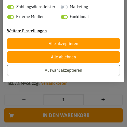
Zahlungsdienstleister
Marketing
Externe Medien
Funktional
Weitere Einstellungen
Vergrößern durch berühren
Alle akzeptieren
Tagetes Giant Bicolour
Alle ablehnen
1,99 €
*
Auswahl akzeptieren
* inkl. 7% MwSt. zzgl.
Versandkosten
IN DEN WARENKORB