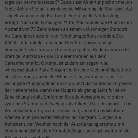
tagsüber bei mindestens 5° Celsius zur Abhärtung schon mal ins
Freie. Achten Sie auf ausreichende Wässerung, da über das jetzt
schnell zunehmende Blattwerk eine schnelle Verdunstung
erfolgt. Nach den Eisheiligen Mitte Mai können die Pflanzen im
Abstand von 75 Zentimetern an einem vollsonnigen Standort
ins Gartenbeet oder in den Kübel umgepflanzt werden. Der
Kübel sollte mindestens zehn Liter Erde fassen und gut
drainagiert sein. Tomaten benötigen gut im Boden verankerte
kräftige Stützstäbe oder Tomatenspiralen aus dem
Gartenfachmarkt. Optimal ist zudem ein regen- und
windgeschützter Platz. Sorgen Sie für eine Gleichmäßigkeit bei
der Wässerung, an die die Pflanze sich gewöhnen kann. Die
wichtigste Pflegemaßnahme ist ab jetzt das laufende Entgeizen
der Nebentriebe, damit der Haupttrieb genug Licht für seine
Entwicklung erhält. Entfernen Sie alle Achseltriebe, die sich
zwischen Stamm und Zweigansatz bilden. Da sich zunächst das
Wurzelwerk kräftig weiter entwickelt, verläuft das sichtbare
Wachstum in den ersten Wochen nur langsam. Düngen Sie
frühestens vier Wochen nach der Auspflanzung erstmals mit
einem handelsüblichen Tomatendünger und nach weiteren vier
Wochen ein zweites Mal.