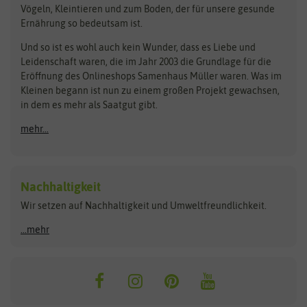
BioBalu
elho
Vögeln, Kleintieren und zum Boden, der für unsere gesunde
Rasensamen
Ernährung so bedeutsam ist.
Bionana
Eschenfelder
Steckzwiebeln
Zimmer & Kübelpflanzen
Und so ist es wohl auch kein Wunder, dass es Liebe und
BIOWOL
Feldsaaten Freudenberger
Kataloge
Leidenschaft waren, die im Jahr 2003 die Grundlage für die
Blumicorn
Fertil
Schnäppchen
Eröffnung des Onlineshops Samenhaus Müller waren. Was im
Kleinen begann ist nun zu einem großen Projekt gewachsen,
Bûten Birds
Flora Elite
Anzucht & Gartenzubehör
in dem es mehr als Saatgut gibt.
Bûten Home
Flora Elite Blumenzwiebeln
mehr...
Anzuchtschalen
Buzzy Seeds
Flora Fantastica
Anzuchttöpfe
Buzzy Gifts
Florex
Folien, Vliese und Netze
Growblocks, Erde & Dünger
Carl Pabst
Nachhaltigkeit
Heizmatte & Heizkabel
Wir setzen auf Nachhaltigkeit und Umweltfreundlichkeit.
Florissa
Hortitops
Kokos-Quelltabletten
Zimmergewächshaus
Flortis
Jansen Zaden
...mehr
FLORTUS
Jiffy
Gemüsesamen
Franchi Sementi
JUB Holland
Bohnen & Erbsen
Frankonia Samen
Kent & Stowe
Gurkensamen