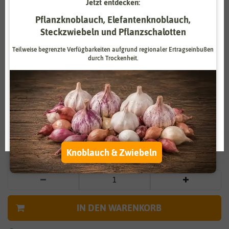
Jetzt entdecken:
Zahlungsdienstleister
Marketing
Pflanzknoblauch, Elefantenknoblauch,
Steckzwiebeln und Pflanzschalotten
Externe Medien
Funktional
Teilweise begrenzte Verfügbarkeiten aufgrund regionaler Ertragseinbußen
durch Trockenheit.
Weitere Einstellungen
Vergrößern durch berühren
Alle akzeptieren
Tomate San Marzano
Alle ablehnen
4,75 €
*
Auswahl akzeptieren
* inkl. 7% MwSt. zzgl.
Versandkosten
Knoblauch & Zwiebeln
IN DEN WARENKORB