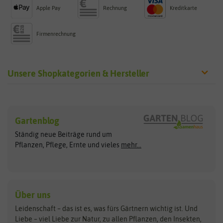
Apple Pay
Rechnung
Kreditkarte
Firmenrechnung
Unsere Shopkategorien & Hersteller
Sämereien
Hersteller
Blumensamen
Gartenblog
Exotische Samen
Arche Noah
Clever Pots
Ständig neue Beiträge rund um
Gemüsesamen
ASB Greenworld
COMPO
Pflanzen, Pflege, Ernte und vieles
mehr...
Gründünger
Keimsprossen
Austrosaat
Culinaris
Kiloware
baza
De Bolster Bio-Samen
Kleintiersaaten
Kräutersamen
Benary
Dobar
Über uns
Loretta-Rasen
Bingenheimer Saatgut
Dürr-Samen
Leidenschaft – das ist es, was fürs Gärtnern wichtig ist. Und
Obstsamen
Liebe – viel Liebe zur Natur, zu allen Pflanzen, den Insekten,
Pilzbrut