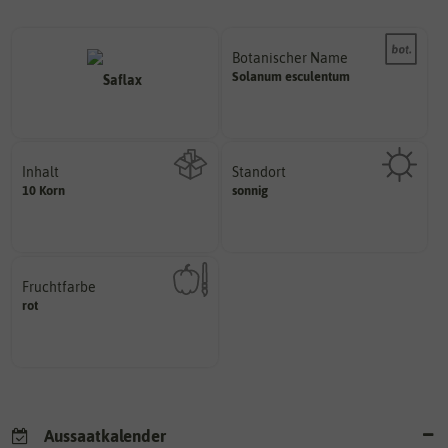
Botanischer Name
Bestimmung der Pflanze.
Solanum
esculentum
Namen zur eindeutigen
Der botanische (lateinische)
Inhalt
Standort
sonnig, vollsonnig)
10 Korn
sonnig
Wie viel ist enthalten
Pflanze? (schattig, halbschattig,
Wie viel Licht benötigt die
Fruchtfarbe
hat.
rot
sie nach dem Reifungsprozess
Die Farbe der reifen Frucht, die
Aussaatkalender