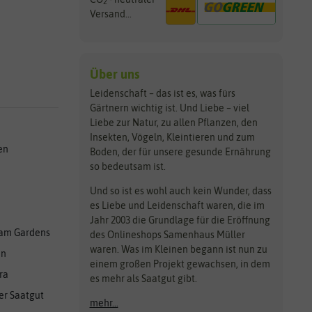
2
Versand...
Über uns
Leidenschaft – das ist es, was fürs
Gärtnern wichtig ist. Und Liebe – viel
Liebe zur Natur, zu allen Pflanzen, den
Insekten, Vögeln, Kleintieren und zum
en
Boden, der für unsere gesunde Ernährung
so bedeutsam ist.
Und so ist es wohl auch kein Wunder, dass
es Liebe und Leidenschaft waren, die im
Jahr 2003 die Grundlage für die Eröffnung
am Gardens
des Onlineshops Samenhaus Müller
waren. Was im Kleinen begann ist nun zu
en
einem großen Projekt gewachsen, in dem
ra
es mehr als Saatgut gibt.
er Saatgut
mehr...