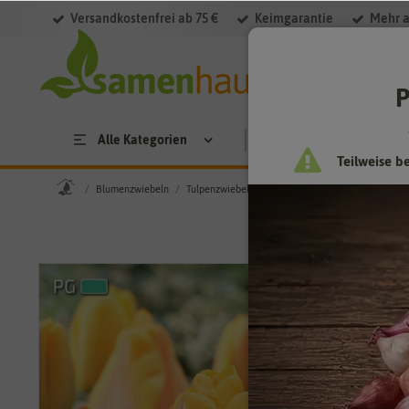
Versandkostenfrei ab 75 €
Keimgarantie
Mehr a
P
Alle Kategorien
Saatgut
Anzucht & 
Teilweise b
Blumenzwiebeln
Tulpenzwiebeln
Darwin-Hybrid-Tulpe Beauty of