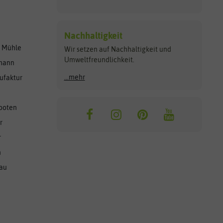
Nachhaltigkeit
r Mühle
Wir setzen auf Nachhaltigkeit und
Umweltfreundlichkeit.
lmann
...mehr
ufaktur
ooten
r
r
n
nau