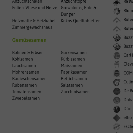
Anzuchtschalen
Anzuchttöpfe
BIO
Folien, Vliese und Netze
Growblocks, Erde &
Blum
Dünger
Bûte
Heizmatte & Heizkabel
Kokos-Quelltabletten
Zimmergewächshaus
Bûte
Buzz
Gemüsesamen
Buzzy
Bohnen & Erbsen
Gurkensamen
Carl
Kohlsamen
Kürbissamen
Clev
Lauchsamen
Maissamen
Möhrensamen
Paprikasamen
COM
Radieschensamen
Rettichsamen
Culin
Rübensamen
Salatsamen
De B
Tomatensamen
Zucchinisamen
Zwiebelsamen
Doba
Dürr
elho
Esch