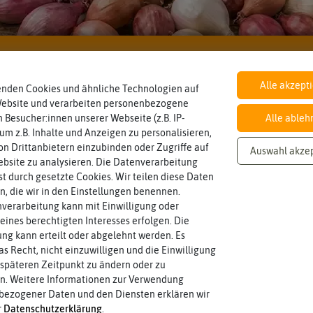
Knoblauch & Zwiebeln
Inhalt
Haltbarkeit
sollte.
Wie viel ist enthalten
und Pflanzgut sehr gut keimen
7 Stück
min. Saison 2026/2027
Alle akzept
Zeitpunkt, bis zu dem das Saat-
enden Cookies und ähnliche Technologien auf
Website und verarbeiten personenbezogene
 Besucher:innen unserer Webseite (z.B. IP-
Alle ableh
 um z.B. Inhalte und Anzeigen zu personalisieren,
Standort
Lebensdauer
sonnig, vollsonnig)
mehrjährig.
Pflanze? (schattig, halbschattig,
einjährig, zweijährig oder
Sonnig / Halbschattig
mehrjährig
n Drittanbietern einzubinden oder Zugriffe auf
Auswahl akze
Wie viel Licht benötigt die
Pflanzen werden kategorisiert in:
bsite zu analysieren. Die Datenverarbeitung
rst durch gesetzte Cookies. Wir teilen diese Daten
en, die wir in den Einstellungen benennen.
Winterhart
Pflanzabstand
verarbeitung kann mit Einwilligung oder
Probleme überwintern können.
Pflanzen voneinander haben?
ja
10 cm
Pflanzen, die im Freien ohne
Welchen Abstand sollten die
eines berechtigten Interesses erfolgen. Die
g kann erteilt oder abgelehnt werden. Es
as Recht, nicht einzuwilligen und die Einwilligung
späteren Zeitpunkt zu ändern oder zu
variieren.
Saat-,Pflanztiefe
Zwiebelgröße
einbringen?
n. Weitere Informationen zur Verwendung
ersten und zweiten Wert
oder Pflanzgut in die Erde
10 cm
12/+
Größen können zwischen dem
bezogener Daten und den Diensten erklären wir
Wie tief sollten Sie Samenkorn
Umfang der Zwiebel in cm.
r
Daten­schutz­erklärung
.