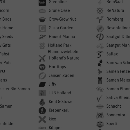
WOL
Greenline
ReinSaat
icorn
Grüne Oase
ReNatura
n Birds
Grow-Grow Nut
Romberg
n Home
Gusta Garden
Rosenfellne
y Seeds
Hauert Manna
Saatgut Dil
 Gifts
Holland Park
Saatgut Man
Blumenzwiebeln
 Pabst
Saflax
Holland's Nature
er Pots
Sam van Sch
Hortitops
PO
Samen Fetze
Jansen Zaden
aris
Samen Maie
Jiffy
olster Bio-Samen
Samen Pfan
JUB Holland
r
Sativa Rhei
Kent & Stowe
-Samen
Schacht
Kiepenkerl
Sonnentor
kixx
enfelder
Sperli
Küpper