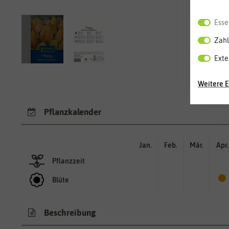
Esse
Zahl
Exte
Weitere E
Pflanzkalender
Jan.
Feb.
Mär.
Apr.
Pflanzzeit
Blüte
Beschreibung