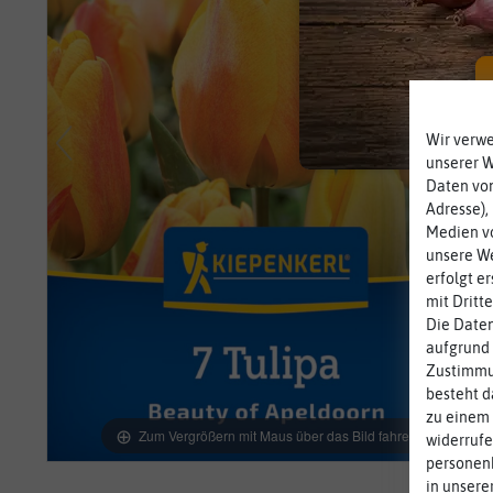
Wir verw
unserer 
Daten von
Adresse),
Medien vo
unsere We
erfolgt e
mit Dritt
Die Daten
aufgrund 
Zustimmun
besteht d
zu einem 
Zum Vergrößern mit Maus über das Bild fahren
widerrufe
personen
in unsere