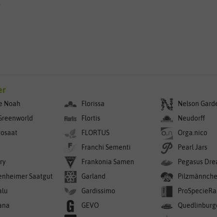
g
er
e Noah
Florissa
Nelson Gard
Greenworld
Flortis
Neudorff
rosaat
FLORTUS
Orga.nico
Franchi Sementi
Pearl Jars
ry
Frankonia Samen
Pegasus Dre
enheimer Saatgut
Garland
Pilzmännch
alu
Gardissimo
ProSpecieRa
ana
GEVO
Quedlinburg