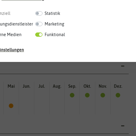
Blütenfarbe
nziell
Statistik
auch mehrfarbig sein.
gelb, orange
Wie ist die Blüte eingefärbt? Kann
ungsdienstleister
Marketing
rne Medien
Funktional
instellungen
Mai
Jun.
Jul.
Aug.
Sep.
Okt.
Nov.
Dez.