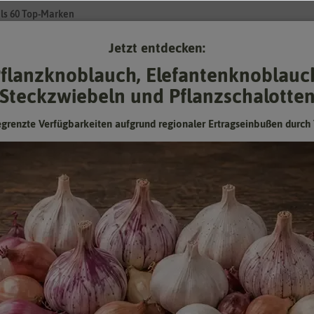
ls 60 Top-Marken
Jetzt entdecken:
Su
flanzknoblauch, Elefantenknoblauc
Steckzwiebeln und Pflanzschalotte
Gartenzubehör
Pflanzgut
Keimsprossen
❤ für Tiere
egrenzte Verfügbarkeiten aufgrund regionaler Ertragseinbußen durch 
 Apeldoorn (7 Stück)
Darwin-Hybrid-Tulpe Beauty of
Apeldoorn (7 Stück)
Hersteller:
Kiepenkerl Herbstblumenzwiebeln
Artikelnummer:
2000021
EAN:
4000159501089