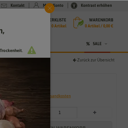
Kontakt
Mein Konto
Kontrast erhöhen
MERKLISTE
WARENKORB
che
0 Artikel
0
Artikel /
0,00 €
h,
n
SALE
Trockenheit.
Zurück zur Übersicht
4,99 €
*
* inkl. 7% MwSt. zzgl.
Versandkosten