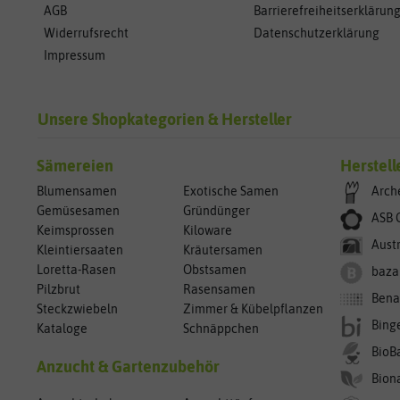
AGB
Barrierefreiheitserklärun
Widerrufsrecht
Datenschutzerklärung
Impressum
Unsere Shopkategorien & Hersteller
Sämereien
Herstell
Blumensamen
Exotische Samen
Arch
Gemüsesamen
Gründünger
ASB 
Keimsprossen
Kiloware
Aust
Kleintiersaaten
Kräutersamen
Loretta-Rasen
Obstsamen
baza
Pilzbrut
Rasensamen
Bena
Steckzwiebeln
Zimmer & Kübelpflanzen
Bing
Kataloge
Schnäppchen
BioB
Anzucht & Gartenzubehör
Bion