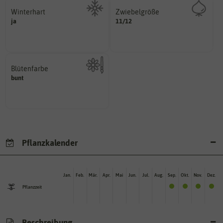
Winterhart
Zwiebelgröße
variieren.
ja
Probleme überwintern können.
11/12
ersten und zweiten Wert
Pflanzen, die im Freien ohne
Größen können zwischen dem
Umfang der Zwiebel in cm.
Blütenfarbe
bunt
Kann auch mehrfarbig sein.
Wie ist die Blüte eingefärbt?
Pflanzkalender
Jan.
Feb.
Mär.
Apr.
Mai
Jun.
Jul.
Aug.
Sep.
Okt.
Nov.
Dez.
Pflanzzeit
Beschreibung