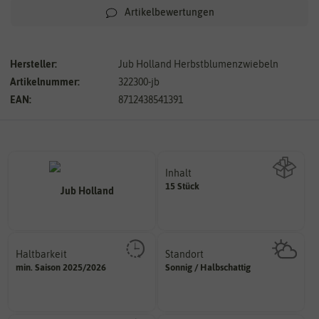
Artikelbewertungen
Hersteller:
Jub Holland Herbstblumenzwiebeln
Artikelnummer:
322300-jb
EAN:
8712438541391
Inhalt
15 Stück
Wie viel ist enthalten
Haltbarkeit
Standort
sollte.
sonnig, vollsonnig)
min. Saison 2025/2026
Sonnig / Halbschattig
und Pflanzgut sehr gut keimen
Pflanze? (schattig, halbschattig,
Zeitpunkt, bis zu dem das Saat-
Wie viel Licht benötigt die