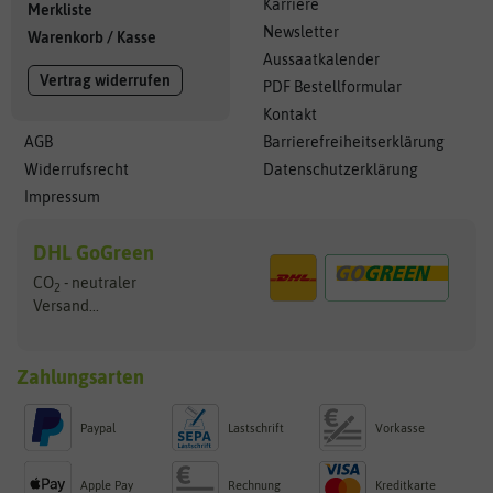
Karriere
Merkliste
Newsletter
Warenkorb
/
Kasse
Aussaatkalender
Vertrag widerrufen
PDF Bestellformular
Kontakt
AGB
Barrierefreiheitserklärung
Widerrufsrecht
Datenschutzerklärung
Impressum
DHL GoGreen
CO
- neutraler
2
Versand...
Zahlungsarten
Paypal
Lastschrift
Vorkasse
Apple Pay
Rechnung
Kreditkarte