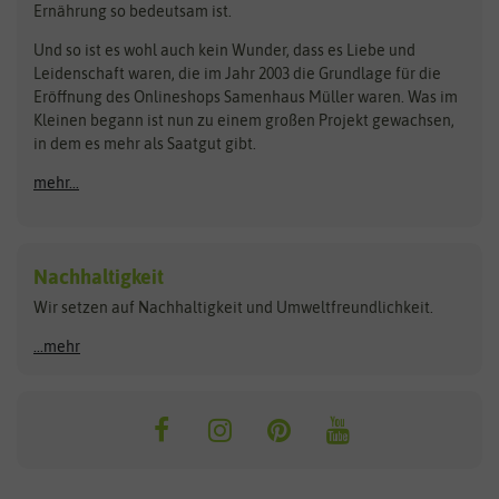
Ernährung so bedeutsam ist.
Bionana
Eschenfelder
Steckzwiebeln
Zimmer & Kübelpflanzen
Und so ist es wohl auch kein Wunder, dass es Liebe und
BIOWOL
Feldsaaten Freudenberger
Kataloge
Leidenschaft waren, die im Jahr 2003 die Grundlage für die
Blumicorn
Fertil
Schnäppchen
Eröffnung des Onlineshops Samenhaus Müller waren. Was im
Kleinen begann ist nun zu einem großen Projekt gewachsen,
Bûten Birds
Flora Elite
Anzucht & Gartenzubehör
in dem es mehr als Saatgut gibt.
Bûten Home
Flora Elite Blumenzwiebeln
mehr...
Anzuchtschalen
Buzzy Seeds
Flora Fantastica
Anzuchttöpfe
Buzzy Gifts
Florex
Folien, Vliese und Netze
Growblocks, Erde & Dünger
Carl Pabst
Nachhaltigkeit
Heizmatte & Heizkabel
Wir setzen auf Nachhaltigkeit und Umweltfreundlichkeit.
Florissa
Hortitops
Kokos-Quelltabletten
Zimmergewächshaus
Flortis
Jansen Zaden
...mehr
FLORTUS
Jiffy
Gemüsesamen
Franchi Sementi
JUB Holland
Bohnen & Erbsen
Frankonia Samen
Kent & Stowe
Gurkensamen
Kohlsamen
Garland
Kiepenkerl