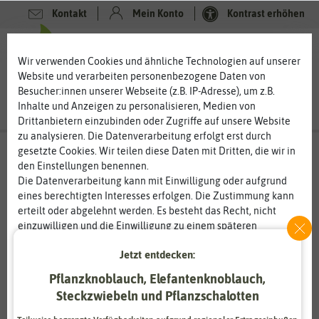
Kontakt
Mein Konto
Kontrast erhöhen
0
0
Wir verwenden Cookies und ähnliche Technologien auf unserer
Website und verarbeiten personenbezogene Daten von
Besucher:innen unserer Webseite (z.B. IP-Adresse), um z.B.
Inhalte und Anzeigen zu personalisieren, Medien von
Drittanbietern einzubinden oder Zugriffe auf unsere Website
zu analysieren. Die Datenverarbeitung erfolgt erst durch
gesetzte Cookies. Wir teilen diese Daten mit Dritten, die wir in
den Einstellungen benennen.
Die Datenverarbeitung kann mit Einwilligung oder aufgrund
eines berechtigten Interesses erfolgen. Die Zustimmung kann
erteilt oder abgelehnt werden. Es besteht das Recht, nicht
einzuwilligen und die Einwilligung zu einem späteren
Zeitpunkt zu ändern oder zu widerrufen. Weitere
Jetzt entdecken:
Informationen zur Verwendung personenbezogener Daten und
den Diensten erklären wir in unserer
Daten­schutz­erklärung
.
Pflanzknoblauch, Elefantenknoblauch,
Steckzwiebeln und Pflanzschalotten
Essenziell
Statistik