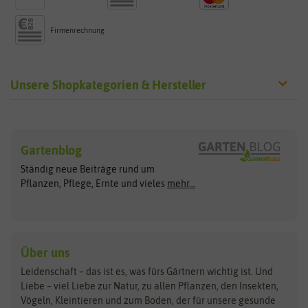
Firmenrechnung
Unsere Shopkategorien & Hersteller
Sämereien
Hersteller
Blumensamen
Gartenblog
Exotische Samen
Arche Noah
Clever Pots
Ständig neue Beiträge rund um
Gemüsesamen
ASB Greenworld
COMPO
Pflanzen, Pflege, Ernte und vieles
mehr...
Gründünger
Keimsprossen
Austrosaat
Culinaris
Kiloware
baza
De Bolster Bio-Samen
Kleintiersaaten
Kräutersamen
Benary
Dobar
Über uns
Loretta-Rasen
Bingenheimer Saatgut
Dürr-Samen
Leidenschaft – das ist es, was fürs Gärtnern wichtig ist. Und
Obstsamen
Liebe – viel Liebe zur Natur, zu allen Pflanzen, den Insekten,
Pilzbrut
BioBalu
elho
Vögeln, Kleintieren und zum Boden, der für unsere gesunde
Rasensamen