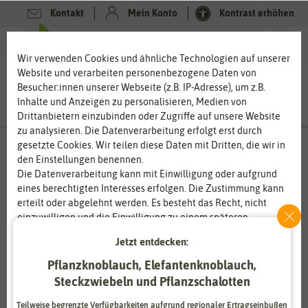
Kontakt
Mein Konto
Kontrast erhöhen
0
0
Wir verwenden Cookies und ähnliche Technologien auf unserer
Website und verarbeiten personenbezogene Daten von
Besucher:innen unserer Webseite (z.B. IP-Adresse), um z.B.
Inhalte und Anzeigen zu personalisieren, Medien von
Drittanbietern einzubinden oder Zugriffe auf unsere Website
zu analysieren. Die Datenverarbeitung erfolgt erst durch
gesetzte Cookies. Wir teilen diese Daten mit Dritten, die wir in
den Einstellungen benennen.
Die Datenverarbeitung kann mit Einwilligung oder aufgrund
eines berechtigten Interesses erfolgen. Die Zustimmung kann
erteilt oder abgelehnt werden. Es besteht das Recht, nicht
einzuwilligen und die Einwilligung zu einem späteren
Zeitpunkt zu ändern oder zu widerrufen. Weitere
Jetzt entdecken:
Informationen zur Verwendung personenbezogener Daten und
den Diensten erklären wir in unserer
Daten­schutz­erklärung
.
Pflanzknoblauch, Elefantenknoblauch,
Steckzwiebeln und Pflanzschalotten
Essenziell
Statistik
Teilweise begrenzte Verfügbarkeiten aufgrund regionaler Ertragseinbußen