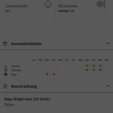
Zwiebelgröße
Blütenfarbe
variieren.
6/+
ersten und zweiten Wert
orange, rot
Kann auch mehrfarbig sein.
Größen können zwischen dem
Wie ist die Blüte eingefärbt?
Umfang der Zwiebel in cm.
Aussaatkalender
Jan.
Feb.
Mär.
Apr.
Mai
Jun.
Jul.
Aug.
Sep.
Okt.
Nov.
Dez.
Aussaat
Pflanzzeit
Blüte
Beschreibung
Tulpe Bright Gem (10 Stück)
Tulipa