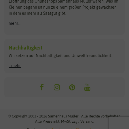
Schnäppchen
Eröffnung des Onlineshops Samenhaus Müller waren. Was im
Kleinen begann ist nun zu einem großen Projekt gewachsen,
Bûten Birds
Flora Elite
Anzucht & Gartenzubehör
in dem es mehr als Saatgut gibt.
Bûten Home
Flora Elite Blumenzwiebeln
mehr...
Anzuchtschalen
Buzzy Seeds
Flora Fantastica
Anzuchttöpfe
Buzzy Gifts
Florex
Folien, Vliese und Netze
Growblocks, Erde & Dünger
Carl Pabst
Nachhaltigkeit
Heizmatte & Heizkabel
Wir setzen auf Nachhaltigkeit und Umweltfreundlichkeit.
Florissa
Hortitops
Kokos-Quelltabletten
Zimmergewächshaus
Flortis
Jansen Zaden
...mehr
FLORTUS
Jiffy
Gemüsesamen
Franchi Sementi
JUB Holland
Bohnen & Erbsen
Frankonia Samen
Kent & Stowe
Gurkensamen
Kohlsamen
Garland
Kiepenkerl
Kürbissamen
Gardissimo
kixx
Lauchsamen
© Copyright 2003 - 2026 Samenhaus Müller | Alle Rechte vorbehalten.
Maissamen
Alle Preise inkl. MwSt. zzgl. Versand.
GEVO
Küpper
Möhrensamen