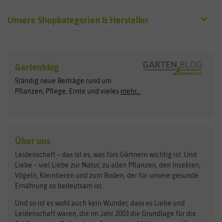
Unsere Shopkategorien & Hersteller
Sämereien
Hersteller
Blumensamen
Gartenblog
Exotische Samen
Arche Noah
Clever Pots
Ständig neue Beiträge rund um
Gemüsesamen
ASB Greenworld
COMPO
Pflanzen, Pflege, Ernte und vieles
mehr...
Gründünger
Keimsprossen
Austrosaat
Culinaris
Kiloware
baza
De Bolster Bio-Samen
Kleintiersaaten
Kräutersamen
Benary
Dobar
Über uns
Loretta-Rasen
Bingenheimer Saatgut
Dürr-Samen
Leidenschaft – das ist es, was fürs Gärtnern wichtig ist. Und
Obstsamen
Liebe – viel Liebe zur Natur, zu allen Pflanzen, den Insekten,
Pilzbrut
BioBalu
elho
Vögeln, Kleintieren und zum Boden, der für unsere gesunde
Rasensamen
Ernährung so bedeutsam ist.
Bionana
Eschenfelder
Steckzwiebeln
Zimmer & Kübelpflanzen
Und so ist es wohl auch kein Wunder, dass es Liebe und
BIOWOL
Feldsaaten Freudenberger
Kataloge
Leidenschaft waren, die im Jahr 2003 die Grundlage für die
Blumicorn
Fertil