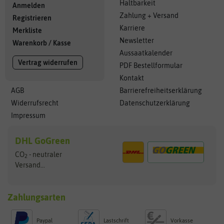
Haltbarkeit
Anmelden
Zahlung + Versand
Registrieren
Karriere
Merkliste
Newsletter
Warenkorb
/
Kasse
Aussaatkalender
Vertrag widerrufen
PDF Bestellformular
Kontakt
AGB
Barrierefreiheitserklärung
Widerrufsrecht
Datenschutzerklärung
Impressum
DHL GoGreen
CO
- neutraler
2
Versand...
Zahlungsarten
Paypal
Lastschrift
Vorkasse