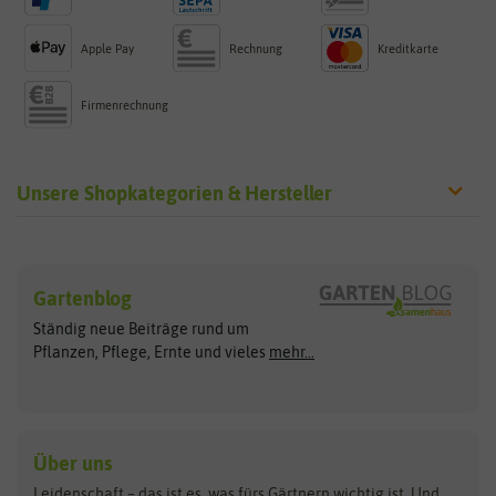
Apple Pay
Rechnung
Kreditkarte
Firmenrechnung
Unsere Shopkategorien & Hersteller
Sämereien
Hersteller
Blumensamen
Gartenblog
Exotische Samen
Arche Noah
Clever Pots
Ständig neue Beiträge rund um
Gemüsesamen
ASB Greenworld
COMPO
Pflanzen, Pflege, Ernte und vieles
mehr...
Gründünger
Keimsprossen
Austrosaat
Culinaris
Kiloware
baza
De Bolster Bio-Samen
Kleintiersaaten
Kräutersamen
Benary
Dobar
Über uns
Loretta-Rasen
Bingenheimer Saatgut
Dürr-Samen
Leidenschaft – das ist es, was fürs Gärtnern wichtig ist. Und