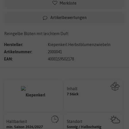
Merkliste
Artikelbewertungen
Reingelbe Blüten mit leichtem Duft
Hersteller:
Kiepenkerl Herbstblumenzwiebeln
Artikelnummer:
2000041
EAN:
4000159502178
Inhalt
7 Stück
Wie viel ist enthalten
Haltbarkeit
Standort
sollte.
sonnig, vollsonnig)
min. Saison 2026/2027
Sonnig / Halbschattig
und Pflanzgut sehr gut keimen
Pflanze? (schattig, halbschattig,