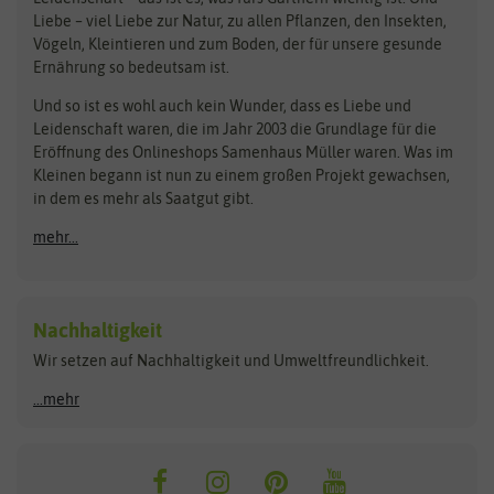
Obstsamen
Liebe – viel Liebe zur Natur, zu allen Pflanzen, den Insekten,
Pilzbrut
BioBalu
elho
Vögeln, Kleintieren und zum Boden, der für unsere gesunde
Rasensamen
Ernährung so bedeutsam ist.
Bionana
Eschenfelder
Steckzwiebeln
Zimmer & Kübelpflanzen
Und so ist es wohl auch kein Wunder, dass es Liebe und
BIOWOL
Feldsaaten Freudenberger
Kataloge
Leidenschaft waren, die im Jahr 2003 die Grundlage für die
Blumicorn
Fertil
Schnäppchen
Eröffnung des Onlineshops Samenhaus Müller waren. Was im
Kleinen begann ist nun zu einem großen Projekt gewachsen,
Bûten Birds
Flora Elite
Anzucht & Gartenzubehör
in dem es mehr als Saatgut gibt.
Bûten Home
Flora Elite Blumenzwiebeln
mehr...
Anzuchtschalen
Buzzy Seeds
Flora Fantastica
Anzuchttöpfe
Buzzy Gifts
Florex
Folien, Vliese und Netze
Growblocks, Erde & Dünger
Carl Pabst
Nachhaltigkeit
Heizmatte & Heizkabel
Wir setzen auf Nachhaltigkeit und Umweltfreundlichkeit.
Florissa
Hortitops
Kokos-Quelltabletten
Zimmergewächshaus
Flortis
Jansen Zaden
...mehr
FLORTUS
Jiffy
Gemüsesamen
Franchi Sementi
JUB Holland
Bohnen & Erbsen