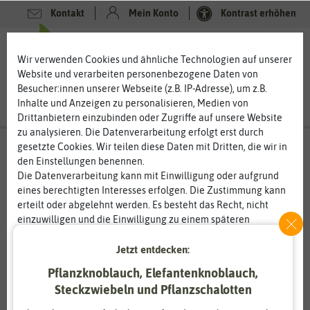
Kontakt
Mein Konto
Kontrast erhöhen
0
0
Wir verwenden Cookies und ähnliche Technologien auf unserer
Website und verarbeiten personenbezogene Daten von
Besucher:innen unserer Webseite (z.B. IP-Adresse), um z.B.
Inhalte und Anzeigen zu personalisieren, Medien von
Drittanbietern einzubinden oder Zugriffe auf unsere Website
zu analysieren. Die Datenverarbeitung erfolgt erst durch
gesetzte Cookies. Wir teilen diese Daten mit Dritten, die wir in
den Einstellungen benennen.
Die Datenverarbeitung kann mit Einwilligung oder aufgrund
eines berechtigten Interesses erfolgen. Die Zustimmung kann
erteilt oder abgelehnt werden. Es besteht das Recht, nicht
einzuwilligen und die Einwilligung zu einem späteren
Zeitpunkt zu ändern oder zu widerrufen. Weitere
Informationen zur Verwendung personenbezogener Daten und
Jetzt entdecken:
den Diensten erklären wir in unserer
Daten­schutz­erklärung
.
Pflanzknoblauch, Elefantenknoblauch,
Steckzwiebeln und Pflanzschalotten
Essenziell
Statistik