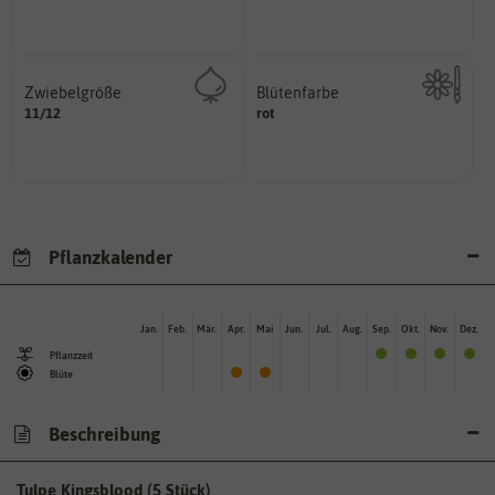
Pflanzen, die im Freien ohne
Zeitpunkt, bis zu dem das Saat-
Zwiebelgröße
Blütenfarbe
variieren.
11/12
ersten und zweiten Wert
rot
Kann auch mehrfarbig sein.
Größen können zwischen dem
Wie ist die Blüte eingefärbt?
Umfang der Zwiebel in cm.
Pflanzkalender
Jan.
Feb.
Mär.
Apr.
Mai
Jun.
Jul.
Aug.
Sep.
Okt.
Nov.
Dez.
Pflanzzeit
Blüte
Beschreibung
Tulpe Kingsblood (5 Stück)