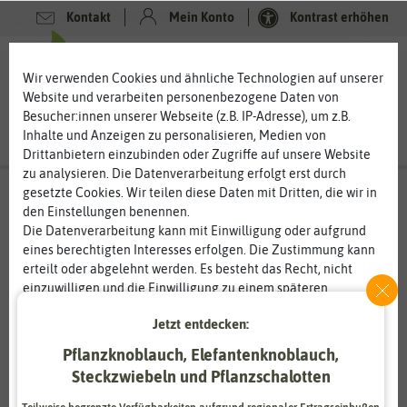
Kontakt
Mein Konto
Kontrast erhöhen
0
0
Wir verwenden Cookies und ähnliche Technologien auf unserer
Website und verarbeiten personenbezogene Daten von
Besucher:innen unserer Webseite (z.B. IP-Adresse), um z.B.
Inhalte und Anzeigen zu personalisieren, Medien von
Drittanbietern einzubinden oder Zugriffe auf unsere Website
zu analysieren. Die Datenverarbeitung erfolgt erst durch
gesetzte Cookies. Wir teilen diese Daten mit Dritten, die wir in
den Einstellungen benennen.
%
80
-
Die Datenverarbeitung kann mit Einwilligung oder aufgrund
eines berechtigten Interesses erfolgen. Die Zustimmung kann
erteilt oder abgelehnt werden. Es besteht das Recht, nicht
einzuwilligen und die Einwilligung zu einem späteren
Zeitpunkt zu ändern oder zu widerrufen. Weitere
Jetzt entdecken:
Informationen zur Verwendung personenbezogener Daten und
den Diensten erklären wir in unserer
Daten­schutz­erklärung
.
Pflanzknoblauch, Elefantenknoblauch,
Steckzwiebeln und Pflanzschalotten
Essenziell
Statistik