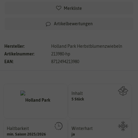
Merkliste
Artikelbewertungen
Hersteller:
Holland Park Herbstblumenzwiebeln
Artikelnummer:
213980-hp
EAN:
8712494213980
Inhalt
5 Stück
Wie viel ist enthalten
Haltbarkeit
Winterhart
sollte.
min. Saison 2025/2026
ja
Probleme überwintern können.
und Pflanzgut sehr gut keimen