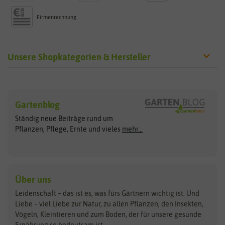
Firmenrechnung
Unsere Shopkategorien & Hersteller
Sämereien
Hersteller
Blumensamen
Gartenblog
Exotische Samen
Arche Noah
Clever Pots
Ständig neue Beiträge rund um
Gemüsesamen
ASB Greenworld
COMPO
Pflanzen, Pflege, Ernte und vieles
mehr...
Gründünger
Keimsprossen
Austrosaat
Culinaris
Kiloware
baza
De Bolster Bio-Samen
Kleintiersaaten
Kräutersamen
Benary
Dobar
Über uns
Loretta-Rasen
Bingenheimer Saatgut
Dürr-Samen
Leidenschaft – das ist es, was fürs Gärtnern wichtig ist. Und
Obstsamen
Liebe – viel Liebe zur Natur, zu allen Pflanzen, den Insekten,
Pilzbrut
BioBalu
elho
Vögeln, Kleintieren und zum Boden, der für unsere gesunde
Rasensamen
Ernährung so bedeutsam ist.