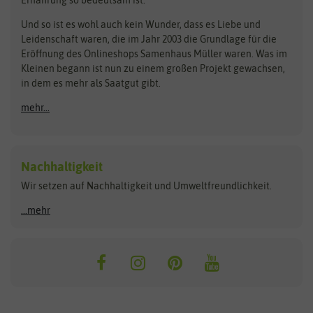
Bionana
Eschenfelder
Steckzwiebeln
Zimmer & Kübelpflanzen
Und so ist es wohl auch kein Wunder, dass es Liebe und
BIOWOL
Feldsaaten Freudenberger
Kataloge
Leidenschaft waren, die im Jahr 2003 die Grundlage für die
Blumicorn
Fertil
Schnäppchen
Eröffnung des Onlineshops Samenhaus Müller waren. Was im
Kleinen begann ist nun zu einem großen Projekt gewachsen,
Bûten Birds
Flora Elite
Anzucht & Gartenzubehör
in dem es mehr als Saatgut gibt.
Bûten Home
Flora Elite Blumenzwiebeln
mehr...
Anzuchtschalen
Buzzy Seeds
Flora Fantastica
Anzuchttöpfe
Buzzy Gifts
Florex
Folien, Vliese und Netze
Growblocks, Erde & Dünger
Carl Pabst
Nachhaltigkeit
Heizmatte & Heizkabel
Wir setzen auf Nachhaltigkeit und Umweltfreundlichkeit.
Florissa
Hortitops
Kokos-Quelltabletten
Zimmergewächshaus
Flortis
Jansen Zaden
...mehr
FLORTUS
Jiffy
Gemüsesamen
Franchi Sementi
JUB Holland
Bohnen & Erbsen
Frankonia Samen
Kent & Stowe
Gurkensamen
Kohlsamen
Garland
Kiepenkerl
Kürbissamen