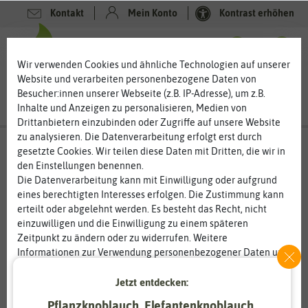
Kontakt
Mein Konto
Kontrast erhöhen
0
0
Wir verwenden Cookies und ähnliche Technologien auf unserer
Website und verarbeiten personenbezogene Daten von
Besucher:innen unserer Webseite (z.B. IP-Adresse), um z.B.
Inhalte und Anzeigen zu personalisieren, Medien von
Drittanbietern einzubinden oder Zugriffe auf unsere Website
zu analysieren. Die Datenverarbeitung erfolgt erst durch
gesetzte Cookies. Wir teilen diese Daten mit Dritten, die wir in
den Einstellungen benennen.
%
80
-
Die Datenverarbeitung kann mit Einwilligung oder aufgrund
eines berechtigten Interesses erfolgen. Die Zustimmung kann
erteilt oder abgelehnt werden. Es besteht das Recht, nicht
einzuwilligen und die Einwilligung zu einem späteren
Zeitpunkt zu ändern oder zu widerrufen. Weitere
Informationen zur Verwendung personenbezogener Daten und
den Diensten erklären wir in unserer
Daten­schutz­erklärung
.
Jetzt entdecken:
Essenziell
Statistik
Pflanzknoblauch, Elefantenknoblauch,