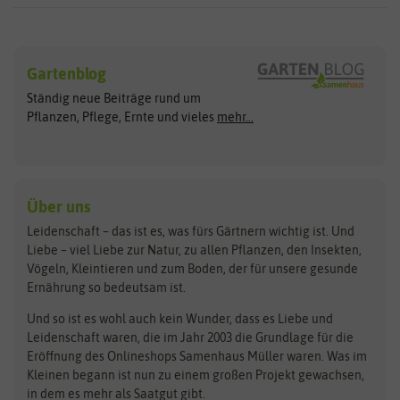
Sämereien
Hersteller
Blumensamen
Gartenblog
Exotische Samen
Arche Noah
Clever Pots
Ständig neue Beiträge rund um
Gemüsesamen
ASB Greenworld
COMPO
Pflanzen, Pflege, Ernte und vieles
mehr...
Gründünger
Keimsprossen
Austrosaat
Culinaris
Kiloware
baza
De Bolster Bio-Samen
Kleintiersaaten
Kräutersamen
Benary
Dobar
Über uns
Loretta-Rasen
Bingenheimer Saatgut
Dürr-Samen
Leidenschaft – das ist es, was fürs Gärtnern wichtig ist. Und
Obstsamen
Liebe – viel Liebe zur Natur, zu allen Pflanzen, den Insekten,
Pilzbrut
BioBalu
elho
Vögeln, Kleintieren und zum Boden, der für unsere gesunde
Rasensamen
Ernährung so bedeutsam ist.
Bionana
Eschenfelder
Steckzwiebeln
Zimmer & Kübelpflanzen
Und so ist es wohl auch kein Wunder, dass es Liebe und
BIOWOL
Feldsaaten Freudenberger
Kataloge
Leidenschaft waren, die im Jahr 2003 die Grundlage für die
Blumicorn
Fertil
Schnäppchen
Eröffnung des Onlineshops Samenhaus Müller waren. Was im
Kleinen begann ist nun zu einem großen Projekt gewachsen,
Bûten Birds
Flora Elite
Anzucht & Gartenzubehör
in dem es mehr als Saatgut gibt.