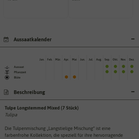
kann unter Idealumständen
Wie ist die Blüte eingefärbt?
Die ausgewachsene Pflanze
Aussaatkalender
Jan.
Feb.
Mär.
Apr.
Mai
Jun.
Jul.
Aug.
Sep.
Okt.
Nov.
Dez.
Aussaat
Pflanzzeit
Blüte
Beschreibung
Tulpe Longstemmed Mixed (7 Stück)
Tulipa
Die Tulpenmischung „Langstielige Mischung“ ist eine
farbenfrohe Kollektion, die speziell für ihre hervorragende