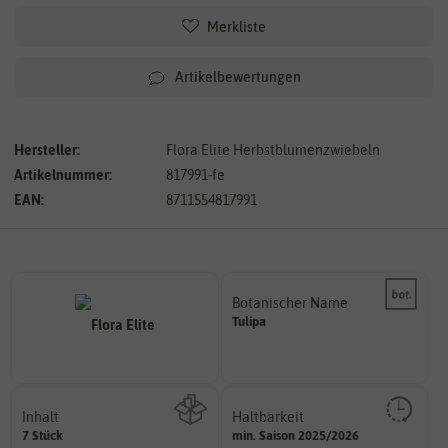
Merkliste
Artikelbewertungen
Hersteller:
Flora Elite Herbstblumenzwiebeln
Artikelnummer:
817991-fe
EAN:
8711554817991
Botanischer Name
Bestimmung der Pflanze.
Tulipa
Namen zur eindeutigen
Der botanische (lateinische)
Inhalt
Haltbarkeit
sollte.
7 Stück
min. Saison 2025/2026
Wie viel ist enthalten
und Pflanzgut sehr gut keimen