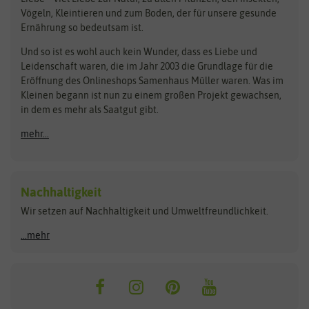
Pilzbrut
BioBalu
elho
Vögeln, Kleintieren und zum Boden, der für unsere gesunde
Rasensamen
Ernährung so bedeutsam ist.
Bionana
Eschenfelder
Steckzwiebeln
Zimmer & Kübelpflanzen
Und so ist es wohl auch kein Wunder, dass es Liebe und
BIOWOL
Feldsaaten Freudenberger
Kataloge
Leidenschaft waren, die im Jahr 2003 die Grundlage für die
Blumicorn
Fertil
Schnäppchen
Eröffnung des Onlineshops Samenhaus Müller waren. Was im
Kleinen begann ist nun zu einem großen Projekt gewachsen,
Bûten Birds
Flora Elite
Anzucht & Gartenzubehör
in dem es mehr als Saatgut gibt.
Bûten Home
Flora Elite Blumenzwiebeln
mehr...
Anzuchtschalen
Buzzy Seeds
Flora Fantastica
Anzuchttöpfe
Buzzy Gifts
Florex
Folien, Vliese und Netze
Growblocks, Erde & Dünger
Carl Pabst
Nachhaltigkeit
Heizmatte & Heizkabel
Wir setzen auf Nachhaltigkeit und Umweltfreundlichkeit.
Florissa
Hortitops
Kokos-Quelltabletten
Zimmergewächshaus
Flortis
Jansen Zaden
...mehr
FLORTUS
Jiffy
Gemüsesamen
Franchi Sementi
JUB Holland
Bohnen & Erbsen
Frankonia Samen
Kent & Stowe
Gurkensamen