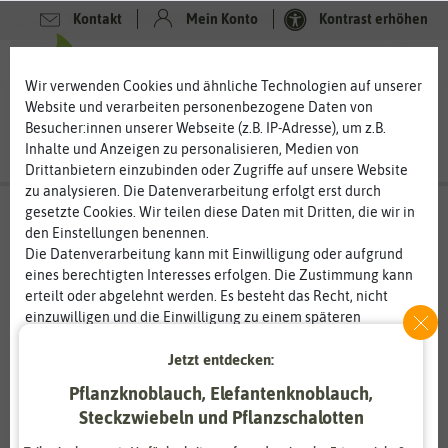
Kontakt
Mein Konto
Kontrast erhöhen
0
0
Wir verwenden Cookies und ähnliche Technologien auf unserer
Website und verarbeiten personenbezogene Daten von
Besucher:innen unserer Webseite (z.B. IP-Adresse), um z.B.
Inhalte und Anzeigen zu personalisieren, Medien von
Drittanbietern einzubinden oder Zugriffe auf unsere Website
zu analysieren. Die Datenverarbeitung erfolgt erst durch
gesetzte Cookies. Wir teilen diese Daten mit Dritten, die wir in
den Einstellungen benennen.
Die Datenverarbeitung kann mit Einwilligung oder aufgrund
eines berechtigten Interesses erfolgen. Die Zustimmung kann
erteilt oder abgelehnt werden. Es besteht das Recht, nicht
einzuwilligen und die Einwilligung zu einem späteren
Zeitpunkt zu ändern oder zu widerrufen. Weitere
Jetzt entdecken:
Informationen zur Verwendung personenbezogener Daten und
den Diensten erklären wir in unserer
Daten­schutz­erklärung
.
Pflanzknoblauch, Elefantenknoblauch,
Steckzwiebeln und Pflanzschalotten
Essenziell
Statistik