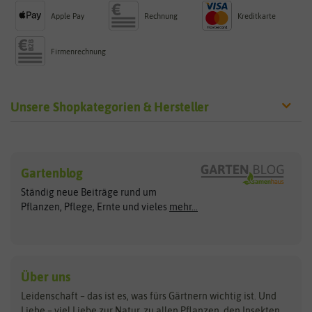
Apple Pay
Rechnung
Kreditkarte
Firmenrechnung
Unsere Shopkategorien & Hersteller
Sämereien
Hersteller
Blumensamen
Gartenblog
Exotische Samen
Arche Noah
Clever Pots
Ständig neue Beiträge rund um
Gemüsesamen
ASB Greenworld
COMPO
Pflanzen, Pflege, Ernte und vieles
mehr...
Gründünger
Keimsprossen
Austrosaat
Culinaris
Kiloware
baza
De Bolster Bio-Samen
Kleintiersaaten
Kräutersamen
Benary
Dobar
Über uns
Loretta-Rasen
Bingenheimer Saatgut
Dürr-Samen
Leidenschaft – das ist es, was fürs Gärtnern wichtig ist. Und
Obstsamen
Liebe – viel Liebe zur Natur, zu allen Pflanzen, den Insekten,