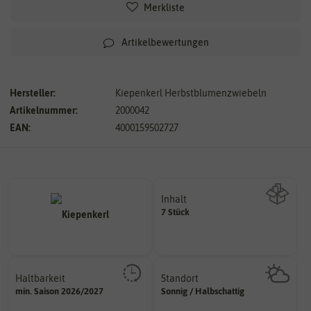
Merkliste
Artikelbewertungen
Hersteller:
Kiepenkerl Herbstblumenzwiebeln
Artikelnummer:
2000042
EAN:
4000159502727
Inhalt
7 Stück
Wie viel ist enthalten
Haltbarkeit
Standort
sollte.
sonnig, vollsonnig)
min. Saison 2026/2027
Sonnig / Halbschattig
und Pflanzgut sehr gut keimen
Pflanze? (schattig, halbschattig,
Zeitpunkt, bis zu dem das Saat-
Wie viel Licht benötigt die