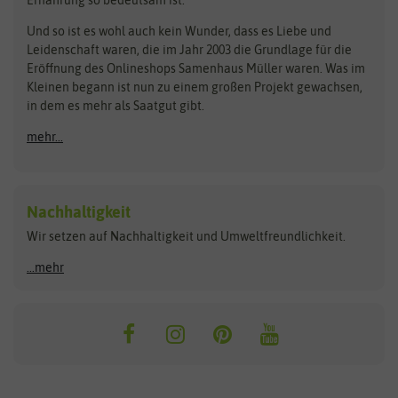
Bionana
Eschenfelder
Steckzwiebeln
Zimmer & Kübelpflanzen
Und so ist es wohl auch kein Wunder, dass es Liebe und
BIOWOL
Feldsaaten Freudenberger
Kataloge
Leidenschaft waren, die im Jahr 2003 die Grundlage für die
Blumicorn
Fertil
Schnäppchen
Eröffnung des Onlineshops Samenhaus Müller waren. Was im
Kleinen begann ist nun zu einem großen Projekt gewachsen,
Bûten Birds
Flora Elite
Anzucht & Gartenzubehör
in dem es mehr als Saatgut gibt.
Bûten Home
Flora Elite Blumenzwiebeln
mehr...
Anzuchtschalen
Buzzy Seeds
Flora Fantastica
Anzuchttöpfe
Buzzy Gifts
Florex
Folien, Vliese und Netze
Growblocks, Erde & Dünger
Carl Pabst
Nachhaltigkeit
Heizmatte & Heizkabel
Wir setzen auf Nachhaltigkeit und Umweltfreundlichkeit.
Florissa
Hortitops
Kokos-Quelltabletten
Zimmergewächshaus
Flortis
Jansen Zaden
...mehr
FLORTUS
Jiffy
Gemüsesamen
Franchi Sementi
JUB Holland
Bohnen & Erbsen
Frankonia Samen
Kent & Stowe
Gurkensamen
Kohlsamen
Garland
Kiepenkerl
Kürbissamen