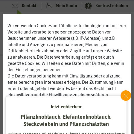
Kontakt
Mein Konto
Kontrast erhöhen
0
0
Wir verwenden Cookies und ähnliche Technologien auf unserer
Website und verarbeiten personenbezogene Daten von
Besucher:innen unserer Webseite (z.B. IP-Adresse), um z.B.
Inhalte und Anzeigen zu personalisieren, Medien von
Drittanbietern einzubinden oder Zugriffe auf unsere Website
zu analysieren. Die Datenverarbeitung erfolgt erst durch
gesetzte Cookies. Wir teilen diese Daten mit Dritten, die wir in
den Einstellungen benennen.
%
80
-
Die Datenverarbeitung kann mit Einwilligung oder aufgrund
eines berechtigten Interesses erfolgen. Die Zustimmung kann
erteilt oder abgelehnt werden. Es besteht das Recht, nicht
einzuwilligen und die Einwilligung zu einem späteren
Zeitpunkt zu ändern oder zu widerrufen. Weitere
Jetzt entdecken:
Informationen zur Verwendung personenbezogener Daten und
den Diensten erklären wir in unserer
Daten­schutz­erklärung
.
Pflanzknoblauch, Elefantenknoblauch,
Steckzwiebeln und Pflanzschalotten
Essenziell
Statistik