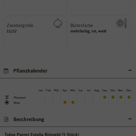
Pflanzen, die im Freien ohne
Zeitpunkt, bis zu dem das Saat-
Zwiebelgröße
Blütenfarbe
variieren.
11/12
ersten und zweiten Wert
mehrfarbig, rot, weiß
Kann auch mehrfarbig sein.
Größen können zwischen dem
Wie ist die Blüte eingefärbt?
Umfang der Zwiebel in cm.
Pflanzkalender
Jan.
Feb.
Mär.
Apr.
Mai
Jun.
Jul.
Aug.
Sep.
Okt.
Nov.
Dez.
Pflanzzeit
Blüte
Beschreibung
Tulpe Parrot Estella Rijnveld (5 Stück)