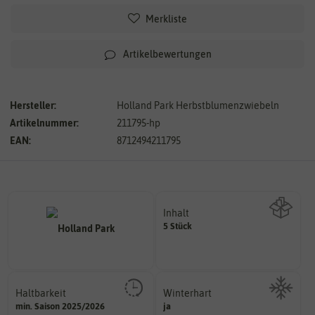
Merkliste
Artikelbewertungen
Hersteller:
Holland Park Herbstblumenzwiebeln
Artikelnummer:
211795-hp
EAN:
8712494211795
Inhalt
5 Stück
Wie viel ist enthalten
Haltbarkeit
Winterhart
sollte.
min. Saison 2025/2026
ja
Probleme überwintern können.
und Pflanzgut sehr gut keimen