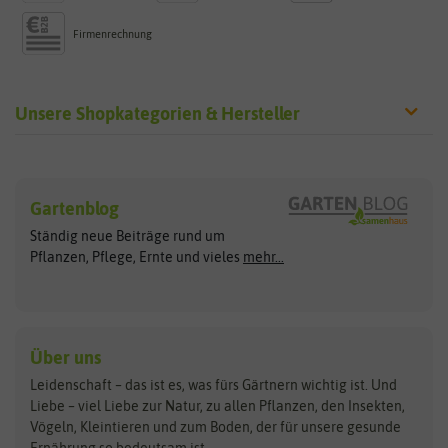
Firmenrechnung
Unsere Shopkategorien & Hersteller
Sämereien
Hersteller
Blumensamen
Gartenblog
Exotische Samen
Arche Noah
Clever Pots
Ständig neue Beiträge rund um
Gemüsesamen
ASB Greenworld
COMPO
Pflanzen, Pflege, Ernte und vieles
mehr...
Gründünger
Keimsprossen
Austrosaat
Culinaris
Kiloware
baza
De Bolster Bio-Samen
Kleintiersaaten
Kräutersamen
Benary
Dobar
Über uns
Loretta-Rasen
Bingenheimer Saatgut
Dürr-Samen
Leidenschaft – das ist es, was fürs Gärtnern wichtig ist. Und
Obstsamen
Liebe – viel Liebe zur Natur, zu allen Pflanzen, den Insekten,
Pilzbrut
BioBalu
elho
Vögeln, Kleintieren und zum Boden, der für unsere gesunde
Rasensamen
Ernährung so bedeutsam ist.