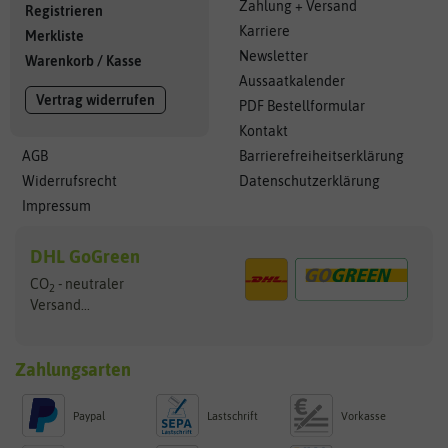
Zahlung + Versand
Registrieren
Karriere
Merkliste
Newsletter
Warenkorb
/
Kasse
Aussaatkalender
Vertrag widerrufen
PDF Bestellformular
Kontakt
AGB
Barrierefreiheitserklärung
Widerrufsrecht
Datenschutzerklärung
Impressum
DHL GoGreen
CO
- neutraler
2
Versand...
Zahlungsarten
Paypal
Lastschrift
Vorkasse