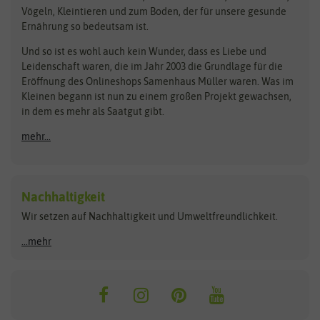
Pilzbrut
BioBalu
elho
Vögeln, Kleintieren und zum Boden, der für unsere gesunde
Rasensamen
Ernährung so bedeutsam ist.
Bionana
Eschenfelder
Steckzwiebeln
Zimmer & Kübelpflanzen
Und so ist es wohl auch kein Wunder, dass es Liebe und
BIOWOL
Feldsaaten Freudenberger
Kataloge
Leidenschaft waren, die im Jahr 2003 die Grundlage für die
Blumicorn
Fertil
Schnäppchen
Eröffnung des Onlineshops Samenhaus Müller waren. Was im
Kleinen begann ist nun zu einem großen Projekt gewachsen,
Bûten Birds
Flora Elite
Anzucht & Gartenzubehör
in dem es mehr als Saatgut gibt.
Bûten Home
Flora Elite Blumenzwiebeln
mehr...
Anzuchtschalen
Buzzy Seeds
Flora Fantastica
Anzuchttöpfe
Buzzy Gifts
Florex
Folien, Vliese und Netze
Growblocks, Erde & Dünger
Carl Pabst
Nachhaltigkeit
Heizmatte & Heizkabel
Wir setzen auf Nachhaltigkeit und Umweltfreundlichkeit.
Florissa
Hortitops
Kokos-Quelltabletten
Zimmergewächshaus
Flortis
Jansen Zaden
...mehr
FLORTUS
Jiffy
Gemüsesamen
Franchi Sementi
JUB Holland
Bohnen & Erbsen
Frankonia Samen
Kent & Stowe
Gurkensamen