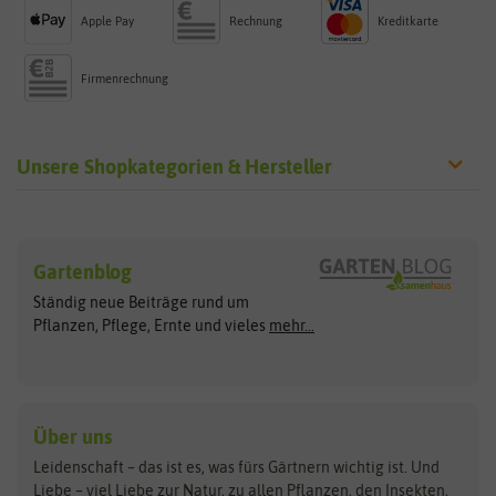
Apple Pay
Rechnung
Kreditkarte
Firmenrechnung
Unsere Shopkategorien & Hersteller
Sämereien
Hersteller
Blumensamen
Gartenblog
Exotische Samen
Arche Noah
Clever Pots
Ständig neue Beiträge rund um
Gemüsesamen
ASB Greenworld
COMPO
Pflanzen, Pflege, Ernte und vieles
mehr...
Gründünger
Keimsprossen
Austrosaat
Culinaris
Kiloware
baza
De Bolster Bio-Samen
Kleintiersaaten
Kräutersamen
Benary
Dobar
Über uns
Loretta-Rasen
Bingenheimer Saatgut
Dürr-Samen
Leidenschaft – das ist es, was fürs Gärtnern wichtig ist. Und
Obstsamen
Liebe – viel Liebe zur Natur, zu allen Pflanzen, den Insekten,