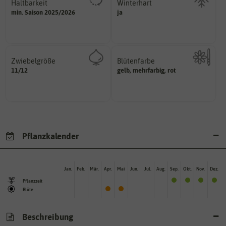
Haltbarkeit
Winterhart
sollte.
min. Saison 2025/2026
ja
Probleme überwintern können.
und Pflanzgut sehr gut keimen
Pflanzen, die im Freien ohne
Zeitpunkt, bis zu dem das Saat-
Zwiebelgröße
Blütenfarbe
variieren.
11/12
ersten und zweiten Wert
gelb, mehrfarbig, rot
Kann auch mehrfarbig sein.
Größen können zwischen dem
Wie ist die Blüte eingefärbt?
Umfang der Zwiebel in cm.
Pflanzkalender
Jan.
Feb.
Mär.
Apr.
Mai
Jun.
Jul.
Aug.
Sep.
Okt.
Nov.
Dez.
Pflanzzeit
Blüte
Beschreibung