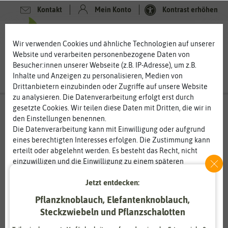
Kontakt
Mein Konto
Kontrast erhöhen
0
0
Wir verwenden Cookies und ähnliche Technologien auf unserer
Website und verarbeiten personenbezogene Daten von
Besucher:innen unserer Webseite (z.B. IP-Adresse), um z.B.
Inhalte und Anzeigen zu personalisieren, Medien von
Drittanbietern einzubinden oder Zugriffe auf unsere Website
zu analysieren. Die Datenverarbeitung erfolgt erst durch
gesetzte Cookies. Wir teilen diese Daten mit Dritten, die wir in
den Einstellungen benennen.
%
80
-
Die Datenverarbeitung kann mit Einwilligung oder aufgrund
eines berechtigten Interesses erfolgen. Die Zustimmung kann
erteilt oder abgelehnt werden. Es besteht das Recht, nicht
einzuwilligen und die Einwilligung zu einem späteren
Zeitpunkt zu ändern oder zu widerrufen. Weitere
Jetzt entdecken:
Informationen zur Verwendung personenbezogener Daten und
den Diensten erklären wir in unserer
Daten­schutz­erklärung
.
Pflanzknoblauch, Elefantenknoblauch,
Steckzwiebeln und Pflanzschalotten
Essenziell
Statistik