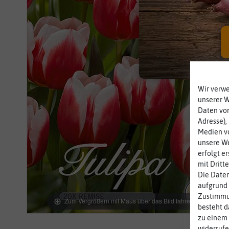
Wir verw
unserer 
Daten von
Adresse),
Medien vo
unsere We
erfolgt e
mit Dritt
Die Daten
aufgrund 
Zustimmun
Zum Vergrößern mit Maus über das Bild fahren
besteht d
zu einem 
widerrufe