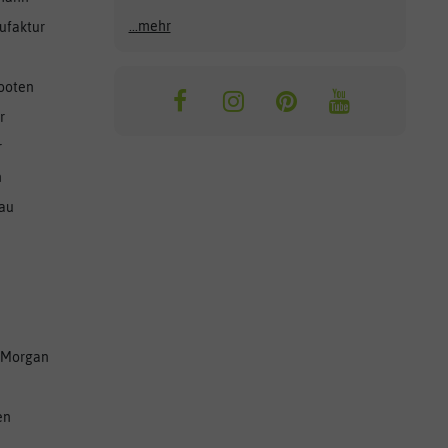
...mehr
ufaktur
ooten
r
r
n
nau
 Morgan
en