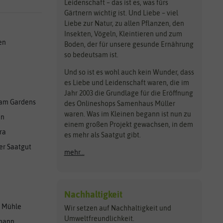
Leidenschaft – das ist es, was fürs
Gärtnern wichtig ist. Und Liebe – viel
Liebe zur Natur, zu allen Pflanzen, den
Insekten, Vögeln, Kleintieren und zum
en
Boden, der für unsere gesunde Ernährung
so bedeutsam ist.
Und so ist es wohl auch kein Wunder, dass
es Liebe und Leidenschaft waren, die im
Jahr 2003 die Grundlage für die Eröffnung
am Gardens
des Onlineshops Samenhaus Müller
waren. Was im Kleinen begann ist nun zu
en
einem großen Projekt gewachsen, in dem
ra
es mehr als Saatgut gibt.
er Saatgut
mehr...
Nachhaltigkeit
r Mühle
Wir setzen auf Nachhaltigkeit und
Umweltfreundlichkeit.
lmann