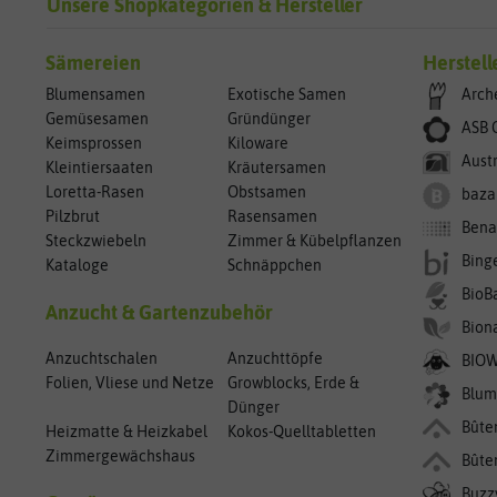
Unsere Shopkategorien & Hersteller
Sämereien
Herstell
Blumensamen
Exotische Samen
Arch
Gemüsesamen
Gründünger
ASB 
Keimsprossen
Kiloware
Aust
Kleintiersaaten
Kräutersamen
Loretta-Rasen
Obstsamen
baza
Pilzbrut
Rasensamen
Bena
Steckzwiebeln
Zimmer & Kübelpflanzen
Bing
Kataloge
Schnäppchen
BioB
Anzucht & Gartenzubehör
Bion
Anzuchtschalen
Anzuchttöpfe
BIO
Folien, Vliese und Netze
Growblocks, Erde &
Blum
Dünger
Bûte
Heizmatte & Heizkabel
Kokos-Quelltabletten
Zimmergewächshaus
Bûte
Buzz