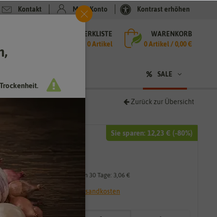
Kontakt
Mein Konto
Kontrast erhöhen
MERKLISTE
WARENKORB
che
0 Artikel
0
Artikel /
0,00 €
h,
n
SALE
Trockenheit.
Zurück zur Übersicht
Sie sparen:
12,23 €
(-
80
%)
15,29 €
3,06 €
*
Niedrigster Preis der letzten 30 Tage:
3,06 €
* inkl. 7% MwSt. zzgl.
Versandkosten