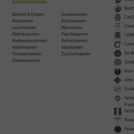
Gemüsesamen
Buzzy
Bohnen & Erbsen
Gurkensamen
Carl
Kohlsamen
Kürbissamen
Clev
Lauchsamen
Maissamen
Möhrensamen
Paprikasamen
COM
Radieschensamen
Rettichsamen
Culin
Rübensamen
Salatsamen
De B
Tomatensamen
Zucchinisamen
Zwiebelsamen
Doba
Dürr
elho
Esch
Feld
Freu
Ferti
Flora
Flora