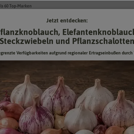
ls 60 Top-Marken
Jetzt entdecken:
Su
flanzknoblauch, Elefantenknoblauc
Steckzwiebeln und Pflanzschalotte
Gartenzubehör
Pflanzgut
Keimsprossen
❤ für Tiere
egrenzte Verfügbarkeiten aufgrund regionaler Ertragseinbußen durch 
Tulpe Remise (20 Stück)
Hersteller:
Sam van Schooten
Herbstblumenzwiebeln (Bloembollen)
Artikelnummer:
10335-bl
EAN:
8719075299517