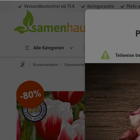
Versandkostenfrei ab 75 €
Keimgarantie
Mehr a
P
Alle Kategorien
Saatgut
Anzucht & 
Teilweise b
Blumenzwiebeln
Tulpenzwiebeln
Tulpe Remise (20 Stück)
%
80
-