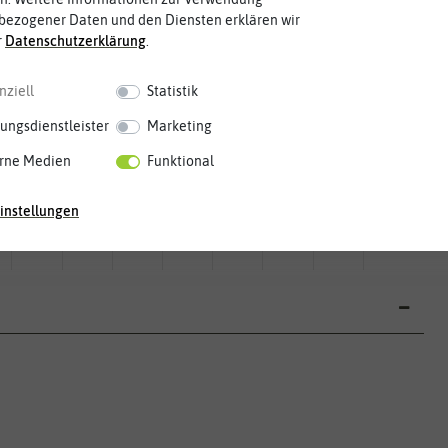
bezogener Daten und den Diensten erklären wir
r
Daten­schutz­erklärung
.
nziell
Statistik
ungsdienstleister
Marketing
rne Medien
Funktional
Mai
Jun.
Jul.
Aug.
Sep.
Okt.
Nov.
Dez.
instellungen