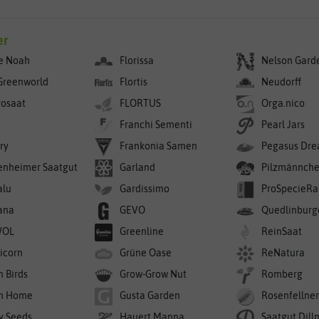
er
e Noah
Florissa
Nelson Gard
Greenworld
Flortis
Neudorff
rosaat
FLORTUS
Orga.nico
Franchi Sementi
Pearl Jars
ry
Frankonia Samen
Pegasus Dre
enheimer Saatgut
Garland
Pilzmännch
alu
Gardissimo
ProSpecieRa
ana
GEVO
Quedlinburg
WOL
Greenline
ReinSaat
icorn
Grüne Oase
ReNatura
n Birds
Grow-Grow Nut
Romberg
n Home
Gusta Garden
Rosenfellne
y Seeds
Hauert Manna
Saatgut Dil