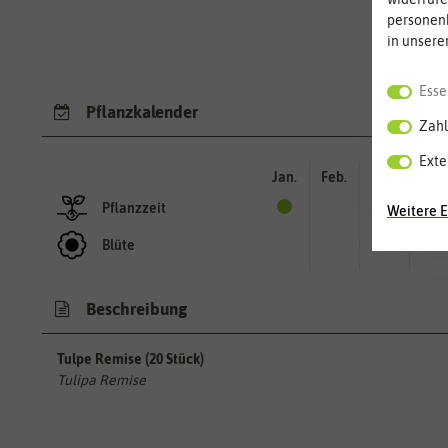
personen
in unsere
Esse
Pflanzkalender
Zahl
Exte
Jan.
Feb.
Mär.
Apr.
Pflanzzeit
Weitere E
Blüte
Beschreibung
Tulpe Remise (20 Stück)
Tulipa Remise