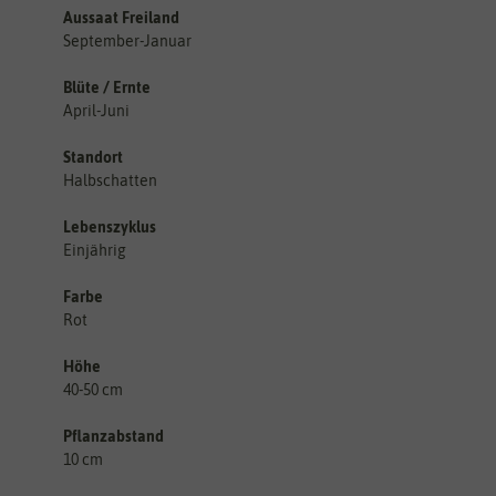
Aussaat Freiland
September-Januar
Blüte / Ernte
April-Juni
Standort
Halbschatten
Lebenszyklus
Einjährig
Farbe
Rot
Höhe
40-50 cm
Pflanzabstand
10 cm