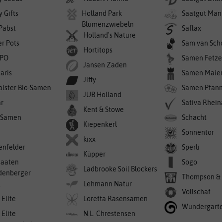
 Gifts
Holland Park
Saatgut Man
Blumenzwiebeln
 Pabst
Saflax
Holland's Nature
er Pots
Sam van Sch
Hortitops
PO
Samen Fetze
Jansen Zaden
aris
Samen Maie
Jiffy
olster Bio-Samen
Samen Pfan
JUB Holland
r
Sativa Rhei
Kent & Stowe
-Samen
Schacht
Kiepenkerl
Sonnentor
kixx
enfelder
Sperli
Küpper
saaten
Sogo
Ladbrooke Soil Blockers
denberger
Thompson &
l
Lehmann Natur
Vollschaf
 Elite
Loretta Rasensamen
Wundergart
 Elite
N.L. Chrestensen