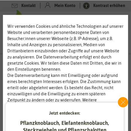
Kontakt
Mein Konto
Kontrast erhöhen
0
0
Wir verwenden Cookies und ähnliche Technologien auf unserer
Website und verarbeiten personenbezogene Daten von
Besucher:innen unserer Webseite (z.B. IP-Adresse), um z.B.
Inhalte und Anzeigen zu personalisieren, Medien von
Drittanbietern einzubinden oder Zugriffe auf unsere Website
zu analysieren. Die Datenverarbeitung erfolgt erst durch
gesetzte Cookies. Wir teilen diese Daten mit Dritten, die wir in
den Einstellungen benennen.
%
80
-
Die Datenverarbeitung kann mit Einwilligung oder aufgrund
eines berechtigten Interesses erfolgen. Die Zustimmung kann
erteilt oder abgelehnt werden. Es besteht das Recht, nicht
einzuwilligen und die Einwilligung zu einem späteren
Zeitpunkt zu ändern oder zu widerrufen. Weitere
Informationen zur Verwendung personenbezogener Daten und
den Diensten erklären wir in unserer
Daten­schutz­erklärung
.
Jetzt entdecken:
Pflanzknoblauch, Elefantenknoblauch,
Essenziell
Statistik
Steckzwiebeln und Pflanzschalotten