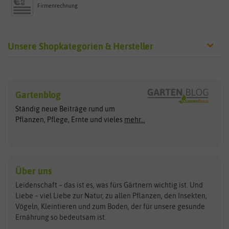
Firmenrechnung
Unsere Shopkategorien & Hersteller
Sämereien
Hersteller
Blumensamen
Gartenblog
Exotische Samen
Arche Noah
Clever Pots
Ständig neue Beiträge rund um
Gemüsesamen
ASB Greenworld
COMPO
Pflanzen, Pflege, Ernte und vieles
mehr...
Gründünger
Keimsprossen
Austrosaat
Culinaris
Kiloware
baza
De Bolster Bio-Samen
Kleintiersaaten
Kräutersamen
Benary
Dobar
Über uns
Loretta-Rasen
Bingenheimer Saatgut
Dürr-Samen
Leidenschaft – das ist es, was fürs Gärtnern wichtig ist. Und
Obstsamen
Liebe – viel Liebe zur Natur, zu allen Pflanzen, den Insekten,
Pilzbrut
BioBalu
elho
Vögeln, Kleintieren und zum Boden, der für unsere gesunde
Rasensamen
Ernährung so bedeutsam ist.
Bionana
Eschenfelder
Steckzwiebeln