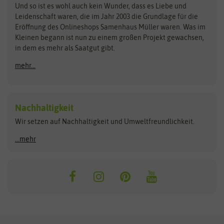
Zimmer & Kübelpflanzen
Und so ist es wohl auch kein Wunder, dass es Liebe und
BIOWOL
Feldsaaten Freudenberger
Kataloge
Leidenschaft waren, die im Jahr 2003 die Grundlage für die
Blumicorn
Fertil
Schnäppchen
Eröffnung des Onlineshops Samenhaus Müller waren. Was im
Kleinen begann ist nun zu einem großen Projekt gewachsen,
Bûten Birds
Flora Elite
Anzucht & Gartenzubehör
in dem es mehr als Saatgut gibt.
Bûten Home
Flora Elite Blumenzwiebeln
mehr...
Anzuchtschalen
Buzzy Seeds
Flora Fantastica
Anzuchttöpfe
Buzzy Gifts
Florex
Folien, Vliese und Netze
Growblocks, Erde & Dünger
Carl Pabst
Nachhaltigkeit
Heizmatte & Heizkabel
Wir setzen auf Nachhaltigkeit und Umweltfreundlichkeit.
Florissa
Hortitops
Kokos-Quelltabletten
Zimmergewächshaus
Flortis
Jansen Zaden
...mehr
FLORTUS
Jiffy
Gemüsesamen
Franchi Sementi
JUB Holland
Bohnen & Erbsen
Frankonia Samen
Kent & Stowe
Gurkensamen
Kohlsamen
Garland
Kiepenkerl
Kürbissamen
Gardissimo
kixx
Lauchsamen