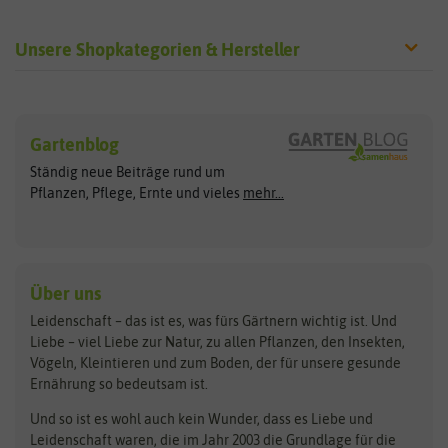
Unsere Shopkategorien & Hersteller
Sämereien
Hersteller
Blumensamen
Gartenblog
Exotische Samen
Arche Noah
Clever Pots
Ständig neue Beiträge rund um
Gemüsesamen
ASB Greenworld
COMPO
Pflanzen, Pflege, Ernte und vieles
mehr...
Gründünger
Keimsprossen
Austrosaat
Culinaris
Kiloware
baza
De Bolster Bio-Samen
Kleintiersaaten
Kräutersamen
Benary
Dobar
Über uns
Loretta-Rasen
Bingenheimer Saatgut
Dürr-Samen
Leidenschaft – das ist es, was fürs Gärtnern wichtig ist. Und
Obstsamen
Liebe – viel Liebe zur Natur, zu allen Pflanzen, den Insekten,
Pilzbrut
BioBalu
elho
Vögeln, Kleintieren und zum Boden, der für unsere gesunde
Rasensamen
Ernährung so bedeutsam ist.
Bionana
Eschenfelder
Steckzwiebeln
Zimmer & Kübelpflanzen
Und so ist es wohl auch kein Wunder, dass es Liebe und
BIOWOL
Feldsaaten Freudenberger
Kataloge
Leidenschaft waren, die im Jahr 2003 die Grundlage für die