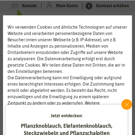
Kontakt
Mein Konto
Kontrast erhöhen
0
0
Wir verwenden Cookies und ähnliche Technologien auf unserer
Website und verarbeiten personenbezogene Daten von
Besucher:innen unserer Webseite (z.B. IP-Adresse), um z.B.
Inhalte und Anzeigen zu personalisieren, Medien von
Drittanbietern einzubinden oder Zugriffe auf unsere Website
zu analysieren. Die Datenverarbeitung erfolgt erst durch
gesetzte Cookies. Wir teilen diese Daten mit Dritten, die wir in
den Einstellungen benennen.
Die Datenverarbeitung kann mit Einwilligung oder aufgrund
eines berechtigten Interesses erfolgen. Die Zustimmung kann
erteilt oder abgelehnt werden. Es besteht das Recht, nicht
einzuwilligen und die Einwilligung zu einem späteren
Zeitpunkt zu ändern oder zu widerrufen. Weitere
Informationen zur Verwendung personenbezogener Daten und
Jetzt entdecken:
den Diensten erklären wir in unserer
Daten­schutz­erklärung
.
Pflanzknoblauch, Elefantenknoblauch,
Essenziell
Statistik
Steckzwiebeln und Pflanzschalotten