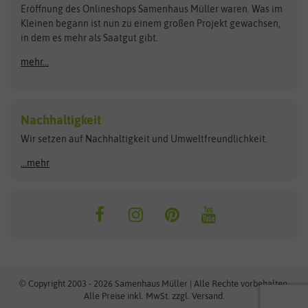
Blumicorn
Fertil
Schnäppchen
Eröffnung des Onlineshops Samenhaus Müller waren. Was im
Kleinen begann ist nun zu einem großen Projekt gewachsen,
Bûten Birds
Flora Elite
Anzucht & Gartenzubehör
in dem es mehr als Saatgut gibt.
Bûten Home
Flora Elite Blumenzwiebeln
mehr...
Anzuchtschalen
Buzzy Seeds
Flora Fantastica
Anzuchttöpfe
Buzzy Gifts
Florex
Folien, Vliese und Netze
Growblocks, Erde & Dünger
Carl Pabst
Nachhaltigkeit
Heizmatte & Heizkabel
Wir setzen auf Nachhaltigkeit und Umweltfreundlichkeit.
Florissa
Hortitops
Kokos-Quelltabletten
Zimmergewächshaus
Flortis
Jansen Zaden
...mehr
FLORTUS
Jiffy
Gemüsesamen
Franchi Sementi
JUB Holland
Bohnen & Erbsen
Frankonia Samen
Kent & Stowe
Gurkensamen
Kohlsamen
Garland
Kiepenkerl
Kürbissamen
Gardissimo
kixx
Lauchsamen
© Copyright 2003 - 2026 Samenhaus Müller | Alle Rechte vorbehalten.
Maissamen
Alle Preise inkl. MwSt. zzgl. Versand.
GEVO
Küpper
Möhrensamen