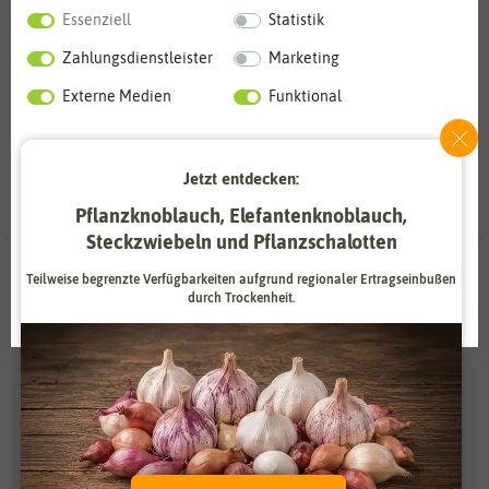
Weitere Kategorien
Essenziell
Statistik
Hornveilchensamen
Stiefmütterchensamen
Zahlungsdienstleister
Marketing
9
55
Externe Medien
Funktional
Weitere Einstellungen
Jetzt entdecken:
Alle akzeptieren
Pflanzknoblauch, Elefantenknoblauch,
Steckzwiebeln und Pflanzschalotten
Alle ablehnen
64 Ergebnisse
gefunden in Veilchensamen
Teilweise begrenzte Verfügbarkeiten aufgrund regionaler Ertragseinbußen
durch Trockenheit.
Auswahl akzeptieren