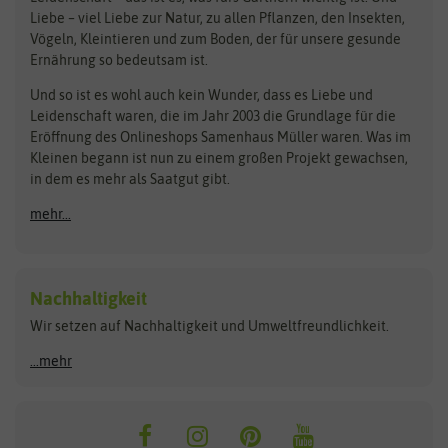
Obstsamen
Liebe – viel Liebe zur Natur, zu allen Pflanzen, den Insekten,
Pilzbrut
BioBalu
elho
Vögeln, Kleintieren und zum Boden, der für unsere gesunde
Rasensamen
Ernährung so bedeutsam ist.
Bionana
Eschenfelder
Steckzwiebeln
Zimmer & Kübelpflanzen
Und so ist es wohl auch kein Wunder, dass es Liebe und
BIOWOL
Feldsaaten Freudenberger
Kataloge
Leidenschaft waren, die im Jahr 2003 die Grundlage für die
Blumicorn
Fertil
Schnäppchen
Eröffnung des Onlineshops Samenhaus Müller waren. Was im
Kleinen begann ist nun zu einem großen Projekt gewachsen,
Bûten Birds
Flora Elite
Anzucht & Gartenzubehör
in dem es mehr als Saatgut gibt.
Bûten Home
Flora Elite Blumenzwiebeln
mehr...
Anzuchtschalen
Buzzy Seeds
Flora Fantastica
Anzuchttöpfe
Buzzy Gifts
Florex
Folien, Vliese und Netze
Growblocks, Erde & Dünger
Carl Pabst
Nachhaltigkeit
Heizmatte & Heizkabel
Wir setzen auf Nachhaltigkeit und Umweltfreundlichkeit.
Florissa
Hortitops
Kokos-Quelltabletten
Zimmergewächshaus
Flortis
Jansen Zaden
...mehr
FLORTUS
Jiffy
Gemüsesamen
Franchi Sementi
JUB Holland
Bohnen & Erbsen