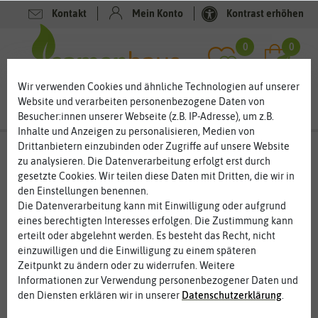
Kontakt
Mein Konto
Kontrast erhöhen
Filter
0
0
Wir verwenden Cookies und ähnliche Technologien auf unserer
Website und verarbeiten personenbezogene Daten von
Besucher:innen unserer Webseite (z.B. IP-Adresse), um z.B.
Inhalte und Anzeigen zu personalisieren, Medien von
Drittanbietern einzubinden oder Zugriffe auf unsere Website
Veilchensamen - Duftveilchen und
zu analysieren. Die Datenverarbeitung erfolgt erst durch
Hornveilchen für romantischen Gärten
gesetzte Cookies. Wir teilen diese Daten mit Dritten, die wir in
den Einstellungen benennen.
Ob Bauerngarten oder romantische Gärten, Veilchen gehören
Die Datenverarbeitung kann mit Einwilligung oder aufgrund
einfach dazu. Die wundervollen, zarten Blüten mit dem
eines berechtigten Interesses erfolgen. Die Zustimmung kann
verführerischen Duft sind die Klassiker unter den Blumen. Kaum
erteilt oder abgelehnt werden. Es besteht das Recht, nicht
eine andere Blüte hat so viel Symbolik. Veilchen stehen für
einzuwilligen und die Einwilligung zu einem späteren
Treue, Hoffnung und Bescheidenheit. Im Garten können Sie
Zeitpunkt zu ändern oder zu widerrufen. Weitere
Veilchen leicht kultivieren. Die wunderbaren Blumen benötigen
Informationen zur Verwendung personenbezogener Daten und
kaum Pflege und zaubern trotzdem innerhalb kurzer Zeit ein
den Diensten erklären wir in unserer
Daten­schutz­erklärung
.
Blütenmeer im Garten.