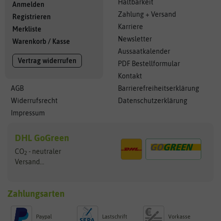
Haltbarkeit
Anmelden
Zahlung + Versand
Registrieren
Karriere
Merkliste
Newsletter
Warenkorb
/
Kasse
Aussaatkalender
Vertrag widerrufen
PDF Bestellformular
Kontakt
AGB
Barrierefreiheitserklärung
Widerrufsrecht
Datenschutzerklärung
Impressum
DHL GoGreen
CO
- neutraler
2
Versand...
Zahlungsarten
Paypal
Lastschrift
Vorkasse