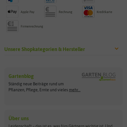
Apple Pay
Rechnung
Kreditkarte
Firmenrechnung
Unsere Shopkategorien & Hersteller
Sämereien
Hersteller
Blumensamen
Gartenblog
Exotische Samen
Arche Noah
Clever Pots
Ständig neue Beiträge rund um
Gemüsesamen
ASB Greenworld
COMPO
Pflanzen, Pflege, Ernte und vieles
mehr...
Gründünger
Keimsprossen
Austrosaat
Culinaris
Kiloware
baza
De Bolster Bio-Samen
Kleintiersaaten
Kräutersamen
Benary
Dobar
Über uns
Loretta-Rasen
Bingenheimer Saatgut
Dürr-Samen
Leidenschaft – das ist es, was fürs Gärtnern wichtig ist. Und