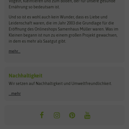
Vögeln, Kleintieren und zum Boden, der für unsere gesunde
Rasensamen
Ernährung so bedeutsam ist.
Bionana
Eschenfelder
Steckzwiebeln
Zimmer & Kübelpflanzen
Und so ist es wohl auch kein Wunder, dass es Liebe und
BIOWOL
Feldsaaten Freudenberger
Kataloge
Leidenschaft waren, die im Jahr 2003 die Grundlage für die
Blumicorn
Fertil
Schnäppchen
Eröffnung des Onlineshops Samenhaus Müller waren. Was im
Kleinen begann ist nun zu einem großen Projekt gewachsen,
Bûten Birds
Flora Elite
Anzucht & Gartenzubehör
in dem es mehr als Saatgut gibt.
Bûten Home
Flora Elite Blumenzwiebeln
mehr...
Anzuchtschalen
Buzzy Seeds
Flora Fantastica
Anzuchttöpfe
Buzzy Gifts
Florex
Folien, Vliese und Netze
Growblocks, Erde & Dünger
Carl Pabst
Nachhaltigkeit
Heizmatte & Heizkabel
Wir setzen auf Nachhaltigkeit und Umweltfreundlichkeit.
Florissa
Hortitops
Kokos-Quelltabletten
Zimmergewächshaus
Flortis
Jansen Zaden
...mehr
FLORTUS
Jiffy
Gemüsesamen
Franchi Sementi
JUB Holland
Bohnen & Erbsen
Frankonia Samen
Kent & Stowe
Gurkensamen
Kohlsamen