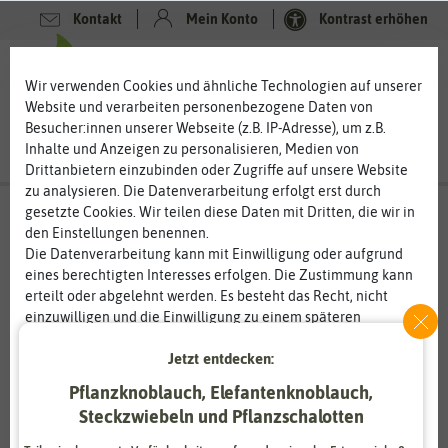
Kontakt
Mein Konto
Kontrast erhöhen
0
0
Wir verwenden Cookies und ähnliche Technologien auf unserer
Website und verarbeiten personenbezogene Daten von
Besucher:innen unserer Webseite (z.B. IP-Adresse), um z.B.
Inhalte und Anzeigen zu personalisieren, Medien von
Drittanbietern einzubinden oder Zugriffe auf unsere Website
zu analysieren. Die Datenverarbeitung erfolgt erst durch
gesetzte Cookies. Wir teilen diese Daten mit Dritten, die wir in
den Einstellungen benennen.
Die Datenverarbeitung kann mit Einwilligung oder aufgrund
eines berechtigten Interesses erfolgen. Die Zustimmung kann
erteilt oder abgelehnt werden. Es besteht das Recht, nicht
einzuwilligen und die Einwilligung zu einem späteren
Zeitpunkt zu ändern oder zu widerrufen. Weitere
Jetzt entdecken:
Informationen zur Verwendung personenbezogener Daten und
den Diensten erklären wir in unserer
Daten­schutz­erklärung
.
Pflanzknoblauch, Elefantenknoblauch,
Steckzwiebeln und Pflanzschalotten
Essenziell
Statistik