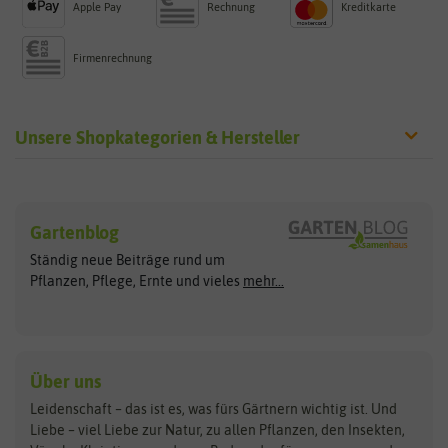
Apple Pay
Rechnung
Kreditkarte
Firmenrechnung
Unsere Shopkategorien & Hersteller
Sämereien
Hersteller
Blumensamen
Gartenblog
Exotische Samen
Arche Noah
Clever Pots
Ständig neue Beiträge rund um
Gemüsesamen
ASB Greenworld
COMPO
Pflanzen, Pflege, Ernte und vieles
mehr...
Gründünger
Keimsprossen
Austrosaat
Culinaris
Kiloware
baza
De Bolster Bio-Samen
Kleintiersaaten
Kräutersamen
Benary
Dobar
Über uns
Loretta-Rasen
Bingenheimer Saatgut
Dürr-Samen
Leidenschaft – das ist es, was fürs Gärtnern wichtig ist. Und
Obstsamen
Liebe – viel Liebe zur Natur, zu allen Pflanzen, den Insekten,
Pilzbrut
BioBalu
elho