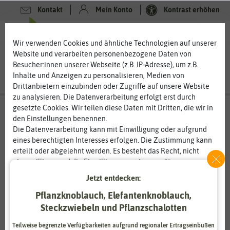
Kontakt
Mein Konto
Kontrast erhöhen
0
0
Wir verwenden Cookies und ähnliche Technologien auf unserer
Website und verarbeiten personenbezogene Daten von
Besucher:innen unserer Webseite (z.B. IP-Adresse), um z.B.
Inhalte und Anzeigen zu personalisieren, Medien von
Drittanbietern einzubinden oder Zugriffe auf unsere Website
zu analysieren. Die Datenverarbeitung erfolgt erst durch
gesetzte Cookies. Wir teilen diese Daten mit Dritten, die wir in
den Einstellungen benennen.
Die Datenverarbeitung kann mit Einwilligung oder aufgrund
eines berechtigten Interesses erfolgen. Die Zustimmung kann
erteilt oder abgelehnt werden. Es besteht das Recht, nicht
einzuwilligen und die Einwilligung zu einem späteren
Zeitpunkt zu ändern oder zu widerrufen. Weitere
Jetzt entdecken:
Informationen zur Verwendung personenbezogener Daten und
Pflanzknoblauch, Elefantenknoblauch,
den Diensten erklären wir in unserer
Daten­schutz­erklärung
.
Steckzwiebeln und Pflanzschalotten
Essenziell
Statistik
Teilweise begrenzte Verfügbarkeiten aufgrund regionaler Ertragseinbußen