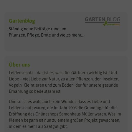
Sämereien
Hersteller
Blumensamen
Gartenblog
Exotische Samen
Arche Noah
Clever Pots
Ständig neue Beiträge rund um
Gemüsesamen
ASB Greenworld
COMPO
Pflanzen, Pflege, Ernte und vieles
mehr...
Gründünger
Keimsprossen
Austrosaat
Culinaris
Kiloware
baza
De Bolster Bio-Samen
Kleintiersaaten
Kräutersamen
Benary
Dobar
Über uns
Loretta-Rasen
Bingenheimer Saatgut
Dürr-Samen
Leidenschaft – das ist es, was fürs Gärtnern wichtig ist. Und
Obstsamen
Liebe – viel Liebe zur Natur, zu allen Pflanzen, den Insekten,
Pilzbrut
BioBalu
elho
Vögeln, Kleintieren und zum Boden, der für unsere gesunde
Rasensamen
Ernährung so bedeutsam ist.
Bionana
Eschenfelder
Steckzwiebeln
Zimmer & Kübelpflanzen
Und so ist es wohl auch kein Wunder, dass es Liebe und
BIOWOL
Feldsaaten Freudenberger
Kataloge
Leidenschaft waren, die im Jahr 2003 die Grundlage für die
Blumicorn
Fertil
Schnäppchen
Eröffnung des Onlineshops Samenhaus Müller waren. Was im
Kleinen begann ist nun zu einem großen Projekt gewachsen,
Bûten Birds
Flora Elite
Anzucht & Gartenzubehör
in dem es mehr als Saatgut gibt.
Bûten Home
Flora Elite Blumenzwiebeln