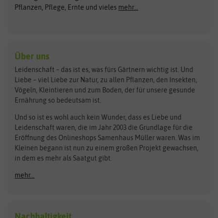
ASB Greenworld
COMPO
Pflanzen, Pflege, Ernte und vieles
mehr...
Gründünger
Keimsprossen
Austrosaat
Culinaris
Kiloware
baza
De Bolster Bio-Samen
Kleintiersaaten
Kräutersamen
Benary
Dobar
Über uns
Loretta-Rasen
Bingenheimer Saatgut
Dürr-Samen
Leidenschaft – das ist es, was fürs Gärtnern wichtig ist. Und
Obstsamen
Liebe – viel Liebe zur Natur, zu allen Pflanzen, den Insekten,
Pilzbrut
BioBalu
elho
Vögeln, Kleintieren und zum Boden, der für unsere gesunde
Rasensamen
Ernährung so bedeutsam ist.
Bionana
Eschenfelder
Steckzwiebeln
Zimmer & Kübelpflanzen
Und so ist es wohl auch kein Wunder, dass es Liebe und
BIOWOL
Feldsaaten Freudenberger
Kataloge
Leidenschaft waren, die im Jahr 2003 die Grundlage für die
Blumicorn
Fertil
Schnäppchen
Eröffnung des Onlineshops Samenhaus Müller waren. Was im
Kleinen begann ist nun zu einem großen Projekt gewachsen,
Bûten Birds
Flora Elite
Anzucht & Gartenzubehör
in dem es mehr als Saatgut gibt.
Bûten Home
Flora Elite Blumenzwiebeln
mehr...
Anzuchtschalen
Buzzy Seeds
Flora Fantastica
Anzuchttöpfe
Buzzy Gifts
Florex
Folien, Vliese und Netze
Growblocks, Erde & Dünger
Carl Pabst
Nachhaltigkeit