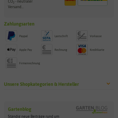
CO
- neutraler
2
Versand...
Zahlungsarten
Paypal
Lastschrift
Vorkasse
Apple Pay
Rechnung
Kreditkarte
Firmenrechnung
Unsere Shopkategorien & Hersteller
Sämereien
Hersteller
Blumensamen
Gartenblog
Exotische Samen
Arche Noah
Clever Pots
Ständig neue Beiträge rund um
Gemüsesamen