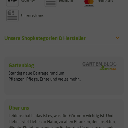
Apple Pay
Rechnung
Kreditkarte
Firmenrechnung
Unsere Shopkategorien & Hersteller
Sämereien
Hersteller
Blumensamen
Gartenblog
Exotische Samen
Arche Noah
Clever Pots
Ständig neue Beiträge rund um
Gemüsesamen
ASB Greenworld
COMPO
Pflanzen, Pflege, Ernte und vieles
mehr...
Gründünger
Keimsprossen
Austrosaat
Culinaris
Kiloware
baza
De Bolster Bio-Samen
Kleintiersaaten
Kräutersamen
Benary
Dobar
Über uns
Loretta-Rasen
Bingenheimer Saatgut
Dürr-Samen
Leidenschaft – das ist es, was fürs Gärtnern wichtig ist. Und
Obstsamen
Liebe – viel Liebe zur Natur, zu allen Pflanzen, den Insekten,
Pilzbrut
BioBalu
elho
Vögeln, Kleintieren und zum Boden, der für unsere gesunde