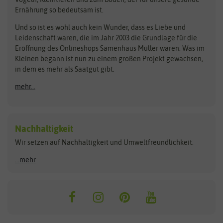
Rasensamen
Ernährung so bedeutsam ist.
Bionana
Eschenfelder
Steckzwiebeln
Zimmer & Kübelpflanzen
Und so ist es wohl auch kein Wunder, dass es Liebe und
BIOWOL
Feldsaaten Freudenberger
Kataloge
Leidenschaft waren, die im Jahr 2003 die Grundlage für die
Blumicorn
Fertil
Schnäppchen
Eröffnung des Onlineshops Samenhaus Müller waren. Was im
Kleinen begann ist nun zu einem großen Projekt gewachsen,
Bûten Birds
Flora Elite
Anzucht & Gartenzubehör
in dem es mehr als Saatgut gibt.
Bûten Home
Flora Elite Blumenzwiebeln
mehr...
Anzuchtschalen
Buzzy Seeds
Flora Fantastica
Anzuchttöpfe
Buzzy Gifts
Florex
Folien, Vliese und Netze
Growblocks, Erde & Dünger
Carl Pabst
Nachhaltigkeit
Heizmatte & Heizkabel
Wir setzen auf Nachhaltigkeit und Umweltfreundlichkeit.
Florissa
Hortitops
Kokos-Quelltabletten
Zimmergewächshaus
Flortis
Jansen Zaden
...mehr
FLORTUS
Jiffy
Gemüsesamen
Franchi Sementi
JUB Holland
Bohnen & Erbsen
Frankonia Samen
Kent & Stowe
Gurkensamen
Kohlsamen