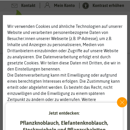
Kontakt
Mein Konto
Kontrast erhöhen
0
0
Wir verwenden Cookies und ähnliche Technologien auf unserer
Website und verarbeiten personenbezogene Daten von
Besucher:innen unserer Webseite (z.B. IP-Adresse), um z.B.
Inhalte und Anzeigen zu personalisieren, Medien von
Drittanbietern einzubinden oder Zugriffe auf unsere Website
zu analysieren. Die Datenverarbeitung erfolgt erst durch
gesetzte Cookies. Wir teilen diese Daten mit Dritten, die wir in
den Einstellungen benennen.
%
50
-
Die Datenverarbeitung kann mit Einwilligung oder aufgrund
eines berechtigten Interesses erfolgen. Die Zustimmung kann
erteilt oder abgelehnt werden. Es besteht das Recht, nicht
einzuwilligen und die Einwilligung zu einem späteren
Zeitpunkt zu ändern oder zu widerrufen. Weitere
Informationen zur Verwendung personenbezogener Daten und
den Diensten erklären wir in unserer
Daten­schutz­erklärung
.
Jetzt entdecken:
Pflanzknoblauch, Elefantenknoblauch,
Essenziell
Statistik
Steckzwiebeln und Pflanzschalotten