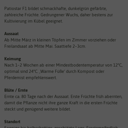
Patiostar F1 bildet schmackhafte, dunkelgrün gefärbte,
zahlreiche Früchte. Gedrungener Wuchs, daher bestens zur
Kultivierung im Kübel geeignet.
Aussaat
Ab Mitte März in kleinen Töpfen im Zimmer vorziehen oder
Freilandsaat ab Mitte Mai. Saattiefe 2–3cm.
Keimung
Nach 1–2 Wochen ab einer Mindestbodentemperatur von 12°C,
optimal sind 24°C. ‚Warme Füße‘ durch Kompost oder
Pferdemist empfehlenswert.
Blüte / Ernte
Ernte ca. 80 Tage nach der Aussaat. Erste Früchte früh abernten,
damit die Pflanze nicht ihre ganze Kraft in die ersten Früchte
steckt und genügend weitere bildet.
Standort
Sonnige bis halbschattige, geschützte Lage. Frostempfindlich.