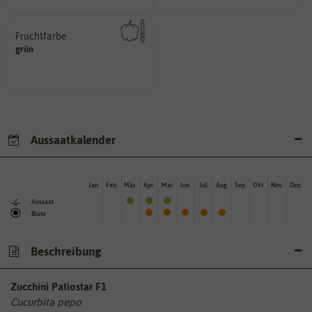
Fruchtfarbe
hat.
grün
sie nach dem Reifungsprozess
Die Farbe der reifen Frucht, die
Aussaatkalender
Jan.
Feb.
Mär.
Apr.
Mai
Jun.
Jul.
Aug.
Sep.
Okt.
Nov.
Dez.
Aussaat
Blüte
Beschreibung
Zucchini Patiostar F1
Cucurbita pepo