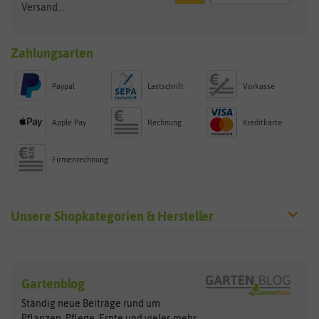
Versand...
Zahlungsarten
Paypal
Lastschrift
Vorkasse
Apple Pay
Rechnung
Kreditkarte
Firmenrechnung
Unsere Shopkategorien & Hersteller
Sämereien
Hersteller
Blumensamen
Gartenblog
Exotische Samen
Arche Noah
Clever Pots
Ständig neue Beiträge rund um
Gemüsesamen
ASB Greenworld
COMPO
Pflanzen, Pflege, Ernte und vieles
mehr...