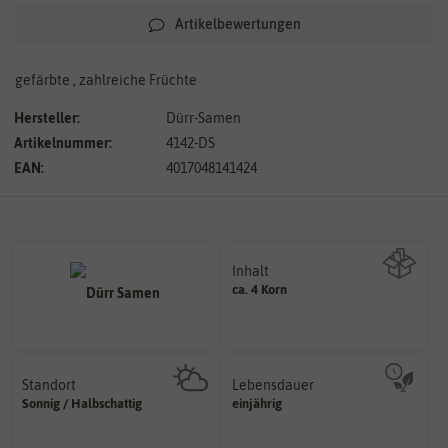
Artikelbewertungen
gefärbte , zahlreiche Früchte
Hersteller:
Dürr-Samen
Artikelnummer:
4142-DS
EAN:
4017048141424
Inhalt
ca. 4 Korn
Wie viel ist enthalten
Standort
Lebensdauer
sonnig, vollsonnig)
mehrjährig.
Sonnig / Halbschattig
einjährig
Pflanze? (schattig, halbschattig,
einjährig, zweijährig oder
Wie viel Licht benötigt die
Pflanzen werden kategorisiert in: