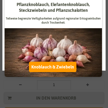
Pflanzknoblauch, Elefantenknoblauch,
Zahlungsdienstleister
Marketing
Steckzwiebeln und Pflanzschalotten
Externe Medien
Funktional
Teilweise begrenzte Verfügbarkeiten aufgrund regionaler Ertragseinbußen
durch Trockenheit.
Weitere Einstellungen
Vergrößern durch berühren
Alle akzeptieren
Zucchini Patiostar F1
Alle ablehnen
2,99 €
*
Auswahl akzeptieren
Knoblauch & Zwiebeln
* inkl. 7% MwSt. zzgl.
Versandkosten
IN DEN WARENKORB