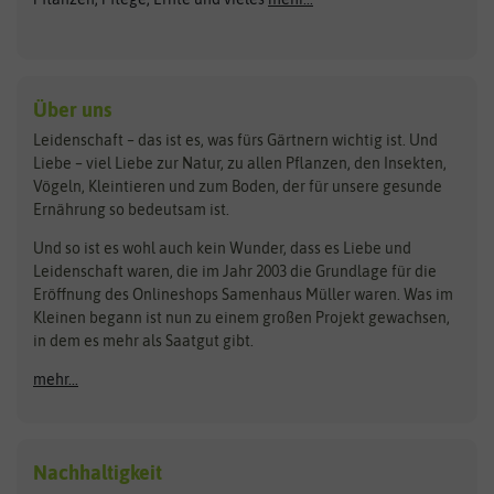
Gründünger
Keimsprossen
Austrosaat
Culinaris
Kiloware
baza
De Bolster Bio-Samen
Kleintiersaaten
Kräutersamen
Benary
Dobar
Über uns
Loretta-Rasen
Bingenheimer Saatgut
Dürr-Samen
Leidenschaft – das ist es, was fürs Gärtnern wichtig ist. Und
Obstsamen
Liebe – viel Liebe zur Natur, zu allen Pflanzen, den Insekten,
Pilzbrut
BioBalu
elho
Vögeln, Kleintieren und zum Boden, der für unsere gesunde
Rasensamen
Ernährung so bedeutsam ist.
Bionana
Eschenfelder
Steckzwiebeln
Zimmer & Kübelpflanzen
Und so ist es wohl auch kein Wunder, dass es Liebe und
BIOWOL
Feldsaaten Freudenberger
Kataloge
Leidenschaft waren, die im Jahr 2003 die Grundlage für die
Blumicorn
Fertil
Schnäppchen
Eröffnung des Onlineshops Samenhaus Müller waren. Was im
Kleinen begann ist nun zu einem großen Projekt gewachsen,
Bûten Birds
Flora Elite
Anzucht & Gartenzubehör
in dem es mehr als Saatgut gibt.
Bûten Home
Flora Elite Blumenzwiebeln
mehr...
Anzuchtschalen
Buzzy Seeds
Flora Fantastica
Anzuchttöpfe
Buzzy Gifts
Florex
Folien, Vliese und Netze
Growblocks, Erde & Dünger
Carl Pabst
Nachhaltigkeit
Heizmatte & Heizkabel