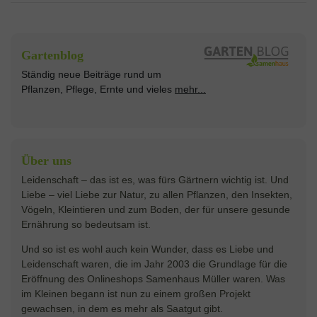
Sämereien
Hersteller
Blumensamen
Gartenblog
Exotische Samen
Arche Noah
Clever Pots
Ständig neue Beiträge rund um
Gemüsesamen
ASB Greenworld
COMPO
Pflanzen, Pflege, Ernte und vieles
mehr...
Gründünger
Keimsprossen
Austrosaat
Culinaris
Kiloware
baza
De Bolster Bio-Samen
Kleintiersaaten
Kräutersamen
Benary
Dobar
Über uns
Loretta-Rasen
Bingenheimer Saatgut
Dürr-Samen
Leidenschaft – das ist es, was fürs Gärtnern wichtig ist. Und
Obstsamen
Liebe – viel Liebe zur Natur, zu allen Pflanzen, den Insekten,
Pilzbrut
BioBalu
elho
Vögeln, Kleintieren und zum Boden, der für unsere gesunde
Rasensamen
Ernährung so bedeutsam ist.
Bionana
Eschenfelder
Steckzwiebeln
Zimmer & Kübelpflanzen
Und so ist es wohl auch kein Wunder, dass es Liebe und
BIOWOL
Feldsaaten Freudenberger
Kataloge
Leidenschaft waren, die im Jahr 2003 die Grundlage für die
Blumicorn
Fertil
Schnäppchen
Eröffnung des Onlineshops Samenhaus Müller waren. Was
im Kleinen begann ist nun zu einem großen Projekt
Bûten Birds
Flora Elite
Anzucht & Gartenzubehör
gewachsen, in dem es mehr als Saatgut gibt.