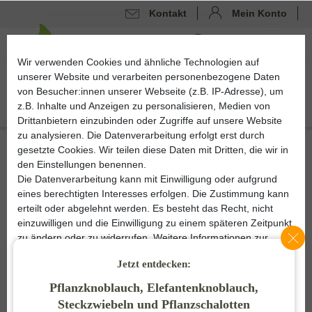
Kontakt
Mein Konto
Kontrast erhöhen
0
0
Wir verwenden Cookies und ähnliche Technologien auf
unserer Website und verarbeiten personenbezogene Daten
von Besucher:innen unserer Webseite (z.B. IP-Adresse), um
z.B. Inhalte und Anzeigen zu personalisieren, Medien von
Drittanbietern einzubinden oder Zugriffe auf unsere Website
zu analysieren. Die Datenverarbeitung erfolgt erst durch
gesetzte Cookies. Wir teilen diese Daten mit Dritten, die wir in
den Einstellungen benennen.
%
50
-
Die Datenverarbeitung kann mit Einwilligung oder aufgrund
eines berechtigten Interesses erfolgen. Die Zustimmung kann
erteilt oder abgelehnt werden. Es besteht das Recht, nicht
einzuwilligen und die Einwilligung zu einem späteren Zeitpunkt
zu ändern oder zu widerrufen. Weitere Informationen zur
Verwendung personenbezogener Daten und den Diensten
Jetzt entdecken:
erklären wir in unserer
Daten­schutz­erklärung
.
Pflanzknoblauch, Elefantenknoblauch,
Essenziell
Statistik
Steckzwiebeln und Pflanzschalotten