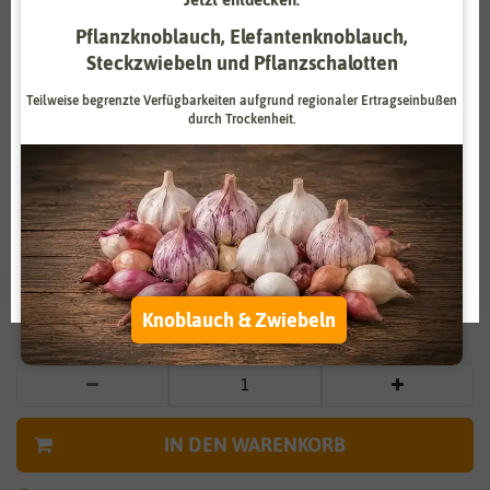
Zahlungsdienstleister
Marketing
Pflanzknoblauch, Elefantenknoblauch,
Steckzwiebeln und Pflanzschalotten
Externe Medien
Funktional
Teilweise begrenzte Verfügbarkeiten aufgrund regionaler Ertragseinbußen
durch Trockenheit.
Weitere Einstellungen
Vergrößern durch berühren
Alle akzeptieren
Bartnelke für Werbezwecke
Alle ablehnen
0,39 €
*
Auswahl akzeptieren
Knoblauch & Zwiebeln
* inkl. 7% MwSt. zzgl.
Versandkosten
IN DEN WARENKORB