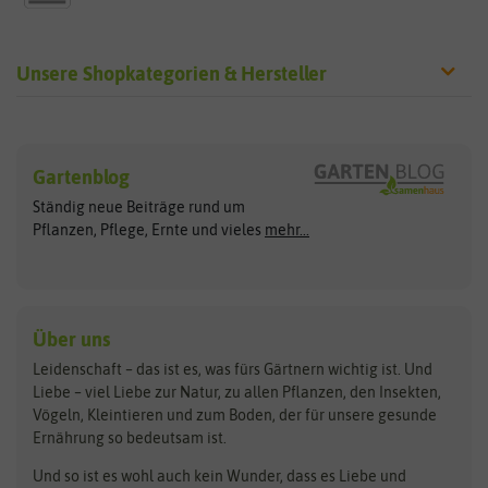
Unsere Shopkategorien & Hersteller
Sämereien
Hersteller
Blumensamen
Gartenblog
Exotische Samen
Arche Noah
Clever Pots
Ständig neue Beiträge rund um
Gemüsesamen
ASB Greenworld
COMPO
Pflanzen, Pflege, Ernte und vieles
mehr...
Gründünger
Keimsprossen
Austrosaat
Culinaris
Kiloware
baza
De Bolster Bio-Samen
Kleintiersaaten
Kräutersamen
Benary
Dobar
Über uns
Loretta-Rasen
Bingenheimer Saatgut
Dürr-Samen
Leidenschaft – das ist es, was fürs Gärtnern wichtig ist. Und
Obstsamen
Liebe – viel Liebe zur Natur, zu allen Pflanzen, den Insekten,
Pilzbrut
BioBalu
elho
Vögeln, Kleintieren und zum Boden, der für unsere gesunde
Rasensamen
Ernährung so bedeutsam ist.
Bionana
Eschenfelder
Steckzwiebeln
Zimmer & Kübelpflanzen
Und so ist es wohl auch kein Wunder, dass es Liebe und
BIOWOL
Feldsaaten Freudenberger