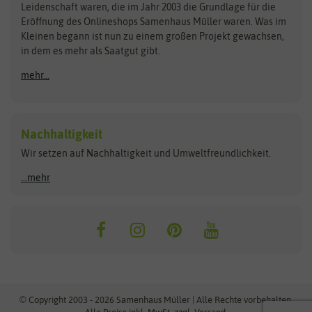
Kataloge
Leidenschaft waren, die im Jahr 2003 die Grundlage für die
Blumicorn
Fertil
Schnäppchen
Eröffnung des Onlineshops Samenhaus Müller waren. Was im
Kleinen begann ist nun zu einem großen Projekt gewachsen,
Bûten Birds
Flora Elite
Anzucht & Gartenzubehör
in dem es mehr als Saatgut gibt.
Bûten Home
Flora Elite Blumenzwiebeln
mehr...
Anzuchtschalen
Buzzy Seeds
Flora Fantastica
Anzuchttöpfe
Buzzy Gifts
Florex
Folien, Vliese und Netze
Growblocks, Erde & Dünger
Carl Pabst
Nachhaltigkeit
Heizmatte & Heizkabel
Wir setzen auf Nachhaltigkeit und Umweltfreundlichkeit.
Florissa
Hortitops
Kokos-Quelltabletten
Zimmergewächshaus
Flortis
Jansen Zaden
...mehr
FLORTUS
Jiffy
Gemüsesamen
Franchi Sementi
JUB Holland
Bohnen & Erbsen
Frankonia Samen
Kent & Stowe
Gurkensamen
Kohlsamen
Garland
Kiepenkerl
Kürbissamen
Gardissimo
kixx
Lauchsamen
© Copyright 2003 - 2026 Samenhaus Müller | Alle Rechte vorbehalten.
Maissamen