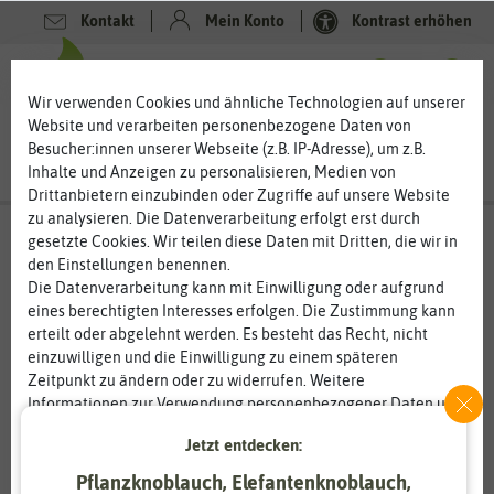
Kontakt
Mein Konto
Kontrast erhöhen
0
0
Wir verwenden Cookies und ähnliche Technologien auf unserer
Website und verarbeiten personenbezogene Daten von
Besucher:innen unserer Webseite (z.B. IP-Adresse), um z.B.
Inhalte und Anzeigen zu personalisieren, Medien von
Drittanbietern einzubinden oder Zugriffe auf unsere Website
zu analysieren. Die Datenverarbeitung erfolgt erst durch
gesetzte Cookies. Wir teilen diese Daten mit Dritten, die wir in
den Einstellungen benennen.
Die Datenverarbeitung kann mit Einwilligung oder aufgrund
eines berechtigten Interesses erfolgen. Die Zustimmung kann
erteilt oder abgelehnt werden. Es besteht das Recht, nicht
einzuwilligen und die Einwilligung zu einem späteren
Zeitpunkt zu ändern oder zu widerrufen. Weitere
Informationen zur Verwendung personenbezogener Daten und
den Diensten erklären wir in unserer
Daten­schutz­erklärung
.
Jetzt entdecken:
Pflanzknoblauch, Elefantenknoblauch,
Essenziell
Statistik