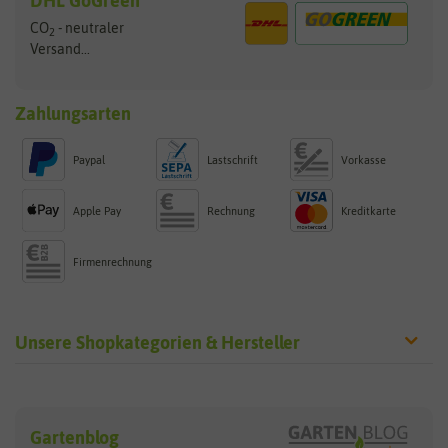
DHL GoGreen
CO
- neutraler
2
Versand...
Zahlungsarten
Paypal
Lastschrift
Vorkasse
Apple Pay
Rechnung
Kreditkarte
Firmenrechnung
Unsere Shopkategorien & Hersteller
Sämereien
Hersteller
Blumensamen
Gartenblog
Exotische Samen
Arche Noah
Clever Pots