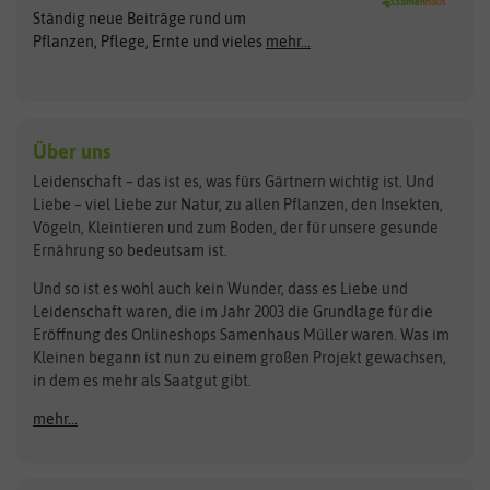
Ständig neue Beiträge rund um
Gemüsesamen
ASB Greenworld
COMPO
Pflanzen, Pflege, Ernte und vieles
mehr...
Gründünger
Keimsprossen
Austrosaat
Culinaris
Kiloware
baza
De Bolster Bio-Samen
Kleintiersaaten
Kräutersamen
Benary
Dobar
Über uns
Loretta-Rasen
Bingenheimer Saatgut
Dürr-Samen
Leidenschaft – das ist es, was fürs Gärtnern wichtig ist. Und
Obstsamen
Liebe – viel Liebe zur Natur, zu allen Pflanzen, den Insekten,
Pilzbrut
BioBalu
elho
Vögeln, Kleintieren und zum Boden, der für unsere gesunde
Rasensamen
Ernährung so bedeutsam ist.
Bionana
Eschenfelder
Steckzwiebeln
Zimmer & Kübelpflanzen
Und so ist es wohl auch kein Wunder, dass es Liebe und
BIOWOL
Feldsaaten Freudenberger
Kataloge
Leidenschaft waren, die im Jahr 2003 die Grundlage für die
Blumicorn
Fertil
Schnäppchen
Eröffnung des Onlineshops Samenhaus Müller waren. Was im
Kleinen begann ist nun zu einem großen Projekt gewachsen,
Bûten Birds
Flora Elite
Anzucht & Gartenzubehör
in dem es mehr als Saatgut gibt.
Bûten Home
Flora Elite Blumenzwiebeln
mehr...
Anzuchtschalen
Buzzy Seeds
Flora Fantastica
Anzuchttöpfe
Buzzy Gifts
Florex
Folien, Vliese und Netze