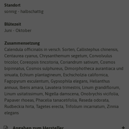
Standort
sonnig - halbschattig
Blütezeit
Juni - Oktober
Zusammensetzung
Calendula officinalis in versch. Sorten, Callistephus chinensis,
Centaurea cyanus, Chrysanthemum segetum, Convolvulus
tricolor, Coreopsis tincotoria, Coriandrum sativum, Cosmos
bipinnatus, Cosmos sulphureus, Dimorphotheca aurantiaca und
sinuata, Echium plantagineum, Eschscholzia californica,
Fagopyrum esculentum, Gypsophila elegans, Helianthus
annuus, Iberis amara, Lavatera trimestris, Linum grandiflorum,
Linum usitatissimum, Nigella damscena, Onobrychis vicifolia,
Papaver rhoeas, Phacelia tanacetifolia, Reseda odorata,
Rudbeckia hirta, Tagetes erecta, Trifolium incarnatum, Zinnia
elegans
Angaben zum Hersteller