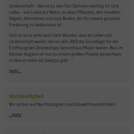
Loretta-Rasen
Bingenheimer Saatgut
Dürr-Samen
Leidenschaft – das ist es, was fürs Gärtnern wichtig ist. Und
Obstsamen
Liebe – viel Liebe zur Natur, zu allen Pflanzen, den Insekten,
Pilzbrut
BioBalu
elho
Vögeln, Kleintieren und zum Boden, der für unsere gesunde
Rasensamen
Ernährung so bedeutsam ist.
Bionana
Eschenfelder
Steckzwiebeln
Zimmer & Kübelpflanzen
Und so ist es wohl auch kein Wunder, dass es Liebe und
BIOWOL
Feldsaaten Freudenberger
Kataloge
Leidenschaft waren, die im Jahr 2003 die Grundlage für die
Blumicorn
Fertil
Schnäppchen
Eröffnung des Onlineshops Samenhaus Müller waren. Was im
Kleinen begann ist nun zu einem großen Projekt gewachsen,
Bûten Birds
Flora Elite
Anzucht & Gartenzubehör
in dem es mehr als Saatgut gibt.
Bûten Home
Flora Elite Blumenzwiebeln
mehr...
Anzuchtschalen
Buzzy Seeds
Flora Fantastica
Anzuchttöpfe
Buzzy Gifts
Florex
Folien, Vliese und Netze
Growblocks, Erde & Dünger
Carl Pabst
Nachhaltigkeit
Heizmatte & Heizkabel
Wir setzen auf Nachhaltigkeit und Umweltfreundlichkeit.
Florissa
Hortitops
Kokos-Quelltabletten
Zimmergewächshaus
Flortis
Jansen Zaden
...mehr
FLORTUS
Jiffy
Gemüsesamen