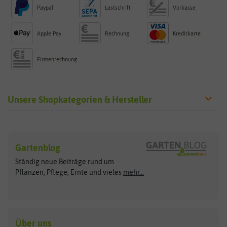
Paypal
Lastschrift
Vorkasse
Apple Pay
Rechnung
Kreditkarte
Firmenrechnung
Unsere Shopkategorien & Hersteller
Sämereien
Hersteller
Blumensamen
Gartenblog
Exotische Samen
Arche Noah
Clever Pots
Ständig neue Beiträge rund um
Gemüsesamen
ASB Greenworld
COMPO
Pflanzen, Pflege, Ernte und vieles
mehr...
Gründünger
Keimsprossen
Austrosaat
Culinaris
Kiloware
baza
De Bolster Bio-Samen
Kleintiersaaten
Kräutersamen
Benary
Dobar
Über uns