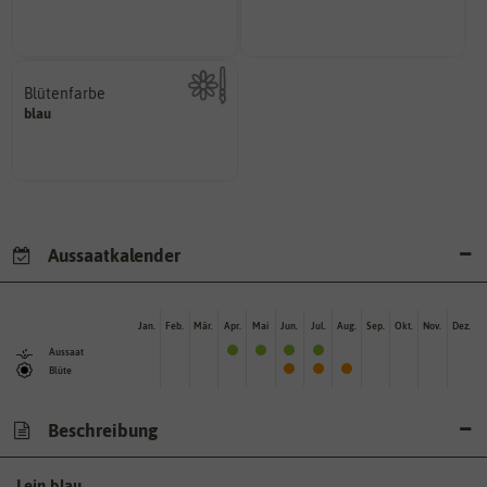
Wie lange dauert es, bis sich
Die ausgewachsene Pflanze
Blütenfarbe
blau
Kann auch mehrfarbig sein.
Wie ist die Blüte eingefärbt?
Aussaatkalender
Jan.
Feb.
Mär.
Apr.
Mai
Jun.
Jul.
Aug.
Sep.
Okt.
Nov.
Dez.
Aussaat
Blüte
Beschreibung
Lein blau