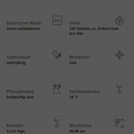
Botanischer Name
Inhalt
Bestimmung der Pflanze.
Linum
usitatissimum
100 Tütchen, ca. 30 Korn Saat
Namen zur eindeutigen
Wie viel ist enthalten
pro Tüte
Der botanische (lateinische)
Lebensdauer
Winterhart
mehrjährig.
mehrjährig
nein
Probleme überwintern können.
einjährig, zweijährig oder
Pflanzen, die im Freien ohne
Pflanzen werden kategorisiert in:
Pflanzabstand
Keimtemperatur
am idealsten?
breitwürfig säen
Pflanzen voneinander haben?
18 °C
für die Keimung des Samenkorns
Welchen Abstand sollten die
Welcher Temperatur­bereich ist
Keimzeit
Wuchshöhe
erste Keimblattpaar zeigt?
diese Größe erreichen.
12-15 Tage
40-80 cm
unter Idealbedingungen das
kann unter Idealumständen