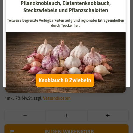
Pflanzknoblauch, Elefantenknoblauch,
Zahlungsdienstleister
Marketing
Steckzwiebeln und Pflanzschalotten
Externe Medien
Funktional
Teilweise begrenzte Verfügbarkeiten aufgrund regionaler Ertragseinbußen
durch Trockenheit.
Weitere Einstellungen
Vergrößern durch berühren
Alle akzeptieren
Blauer Lein für Werbezwecke (100
Alle ablehnen
Tütchen)
Auswahl akzeptieren
Knoblauch & Zwiebeln
29,00 €
*
* inkl. 7% MwSt. zzgl.
Versandkosten
IN DEN WARENKORB