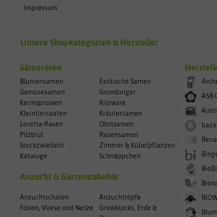
Impressum
Unsere Shopkategorien & Hersteller
Sämereien
Herstell
Blumensamen
Exotische Samen
Arch
Gemüsesamen
Gründünger
ASB 
Keimsprossen
Kiloware
Aust
Kleintiersaaten
Kräutersamen
Loretta-Rasen
Obstsamen
baza
Pilzbrut
Rasensamen
Bena
Steckzwiebeln
Zimmer & Kübelpflanzen
Bing
Kataloge
Schnäppchen
BioB
Anzucht & Gartenzubehör
Bion
Anzuchtschalen
Anzuchttöpfe
BIO
Folien, Vliese und Netze
Growblocks, Erde &
Blum