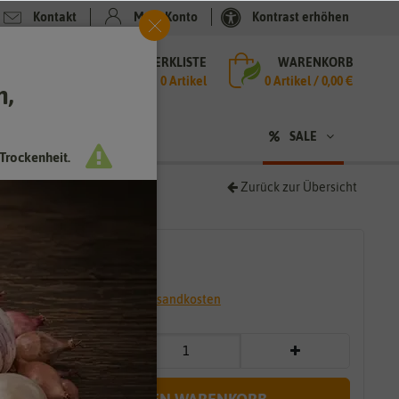
Kontakt
Mein Konto
Kontrast erhöhen
MERKLISTE
WARENKORB
che
0 Artikel
0
Artikel /
0,00 €
h,
n
SALE
Trockenheit.
Zurück zur Übersicht
0
29,00 €
*
* inkl. 7% MwSt. zzgl.
Versandkosten