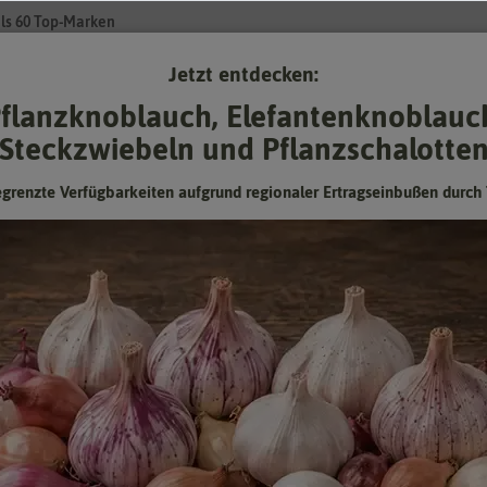
ls 60 Top-Marken
Jetzt entdecken:
Su
flanzknoblauch, Elefantenknoblauc
Steckzwiebeln und Pflanzschalotte
Gartenzubehör
Pflanzgut
Keimsprossen
❤ für Tiere
egrenzte Verfügbarkeiten aufgrund regionaler Ertragseinbußen durch 
für Werbezwecke (100 Tütchen)
Kapuzinerkresse für Werbezwecke (10
Tütchen)
Eine Kresse nicht nur zum Essen
Hersteller:
FLORTUS Werbesamentüten
Artikelnummer:
W5251-100x
EAN:
4251535415142