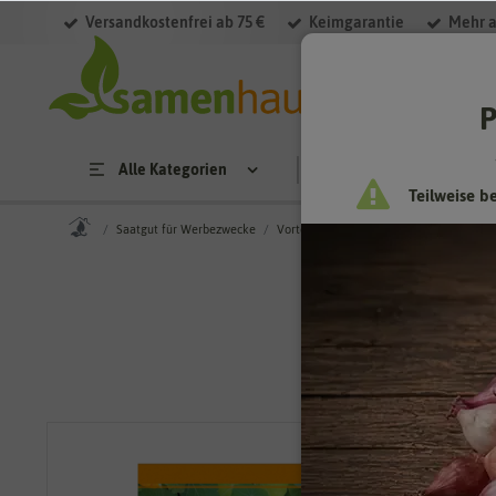
Versandkostenfrei ab 75 €
Keimgarantie
Mehr a
P
Alle Kategorien
Saatgut
Anzucht & 
Teilweise b
Saatgut für Werbezwecke
Vorteilspackungen
Kapuzinerkresse 