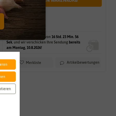
IN DEN WARENKORB
sofort lieferbar
gilt für
116
Stück
am Lager.
Bestellen Sie innerhalb von
16 Std. 23 Min. 55
Sek.
und wir verschicken Ihre Sendung
bereits
am Montag, 10.8.2026!
Artikelbewertungen
Merkliste
ieren
nen
ptieren