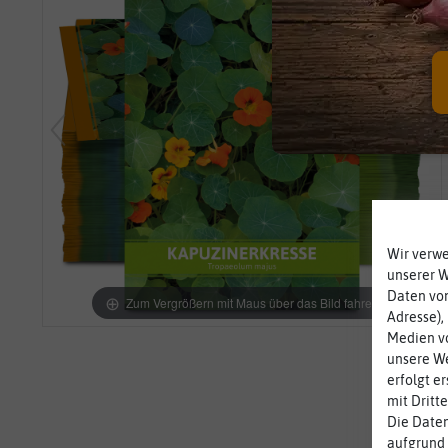
Wir verw
unserer 
Daten von
Zum Vergrößern mit Maus über das Bild fahren
Adresse),
Medien vo
unsere We
erfolgt e
mit Dritt
Die Daten
aufgrund 