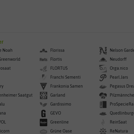
er
e Noah
Florissa
Nelson Gard
Greenworld
Flortis
Neudorff
rosaat
FLORTUS
Orga.nico
Franchi Sementi
Pearl Jars
ry
Frankonia Samen
Pegasus Dre
enheimer Saatgut
Garland
Pilzmännch
alu
Gardissimo
ProSpecieRa
ana
GEVO
Quedlinburg
WOL
Greenline
ReinSaat
icorn
Grüne Oase
ReNatura