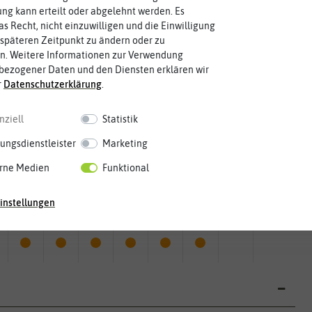
g kann erteilt oder abgelehnt werden. Es
Blütenfarbe
auch mehrfarbig sein.
as Recht, nicht einzuwilligen und die Einwilligung
orange
Wie ist die Blüte eingefärbt? Kann
späteren Zeitpunkt zu ändern oder zu
n. Weitere Informationen zur Verwendung
bezogener Daten und den Diensten erklären wir
r
Daten­schutz­erklärung
.
nziell
Statistik
ungsdienstleister
Marketing
rne Medien
Funktional
Mai
Jun.
Jul.
Aug.
Sep.
Okt.
Nov.
Dez.
instellungen