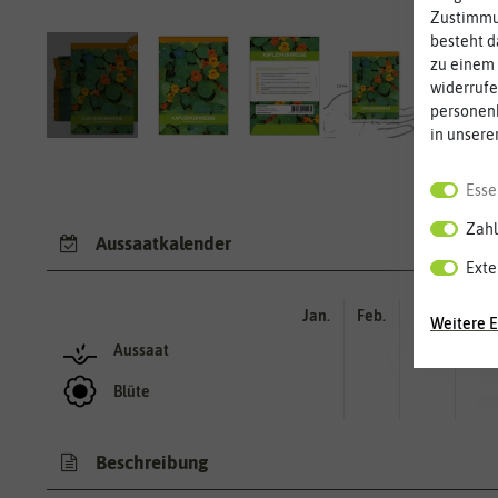
Zustimmun
besteht d
zu einem 
widerrufe
personen
in unsere
Esse
Zahl
Aussaatkalender
Exte
Jan.
Feb.
Mär.
Apr.
Weitere E
Aussaat
Blüte
Beschreibung