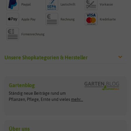
Paypal
Lastschrift
Vorkasse
Apple Pay
Rechnung
Kreditkarte
Firmenrechnung
Unsere Shopkategorien & Hersteller
Sämereien
Hersteller
Blumensamen
Gartenblog
Exotische Samen
Arche Noah
Clever Pots
Ständig neue Beiträge rund um
Gemüsesamen
ASB Greenworld
COMPO
Pflanzen, Pflege, Ernte und vieles
mehr...
Gründünger
Keimsprossen
Austrosaat
Culinaris
Kiloware
baza
De Bolster Bio-Samen
Kleintiersaaten
Kräutersamen
Benary
Dobar
Über uns