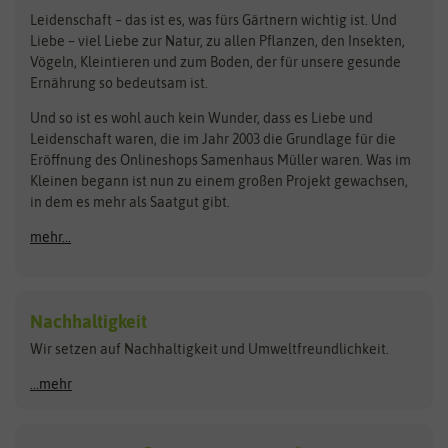
Loretta-Rasen
Bingenheimer Saatgut
Dürr-Samen
Leidenschaft – das ist es, was fürs Gärtnern wichtig ist. Und
Obstsamen
Liebe – viel Liebe zur Natur, zu allen Pflanzen, den Insekten,
Pilzbrut
BioBalu
elho
Vögeln, Kleintieren und zum Boden, der für unsere gesunde
Rasensamen
Ernährung so bedeutsam ist.
Bionana
Eschenfelder
Steckzwiebeln
Zimmer & Kübelpflanzen
Und so ist es wohl auch kein Wunder, dass es Liebe und
BIOWOL
Feldsaaten Freudenberger
Kataloge
Leidenschaft waren, die im Jahr 2003 die Grundlage für die
Blumicorn
Fertil
Schnäppchen
Eröffnung des Onlineshops Samenhaus Müller waren. Was im
Kleinen begann ist nun zu einem großen Projekt gewachsen,
Bûten Birds
Flora Elite
Anzucht & Gartenzubehör
in dem es mehr als Saatgut gibt.
Bûten Home
Flora Elite Blumenzwiebeln
mehr...
Anzuchtschalen
Buzzy Seeds
Flora Fantastica
Anzuchttöpfe
Buzzy Gifts
Florex
Folien, Vliese und Netze
Growblocks, Erde & Dünger
Carl Pabst
Nachhaltigkeit
Heizmatte & Heizkabel
Wir setzen auf Nachhaltigkeit und Umweltfreundlichkeit.
Florissa
Hortitops
Kokos-Quelltabletten
Zimmergewächshaus
Flortis
Jansen Zaden
...mehr
FLORTUS
Jiffy
Gemüsesamen