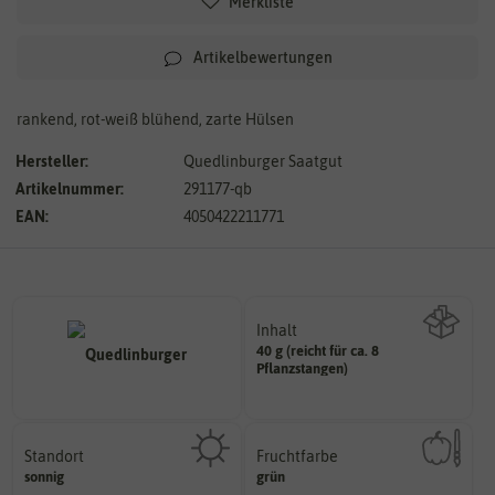
Merkliste
Artikelbewertungen
rankend, rot-weiß blühend, zarte Hülsen
Hersteller:
Quedlinburger Saatgut
Artikelnummer:
291177-qb
EAN:
4050422211771
Inhalt
40 g (reicht für ca. 8
Wie viel ist enthalten
Pflanzstangen)
Standort
Fruchtfarbe
sonnig, vollsonnig)
hat.
sonnig
grün
Pflanze? (schattig, halbschattig,
sie nach dem Reifungsprozess