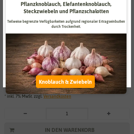
Pflanzknoblauch, Elefantenknoblauch,
Zahlungsdienstleister
Marketing
Steckzwiebeln und Pflanzschalotten
Externe Medien
Funktional
Teilweise begrenzte Verfügbarkeiten aufgrund regionaler Ertragseinbußen
durch Trockenheit.
Weitere Einstellungen
Vergrößern durch berühren
Alle akzeptieren
Prunkbohnen Painted Lady
Alle ablehnen
3,49 €
*
Auswahl akzeptieren
Knoblauch & Zwiebeln
87,25 € / kg
* inkl. 7% MwSt. zzgl.
Versandkosten
IN DEN WARENKORB