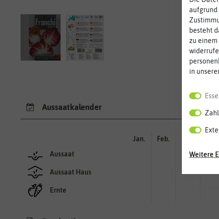
aufgrund 
Zustimmun
besteht d
zu einem 
widerrufe
personen
in unsere
Esse
Aussaatkalender
Zahl
Exte
Jan.
Feb.
Mär.
Apr.
Aussaat
Weitere E
Aussaat Haus
Ernte