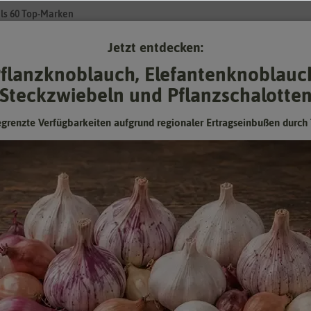
ls 60 Top-Marken
Jetzt entdecken:
Su
flanzknoblauch, Elefantenknoblauc
Steckzwiebeln und Pflanzschalotte
Gartenzubehör
Pflanzgut
Keimsprossen
❤ für Tiere
egrenzte Verfügbarkeiten aufgrund regionaler Ertragseinbußen durch 
Giusto [MHD 06/2025]
Schnittzichorie Palla Rossa 2 Sel.
Giusto [MHD 06/2025]
Pflanze mit rundem, kompaktem und mittelgroßem Kopf.
Mindesthaltbarkeitsdatum (MHD) überschritten oder
fast erreicht: