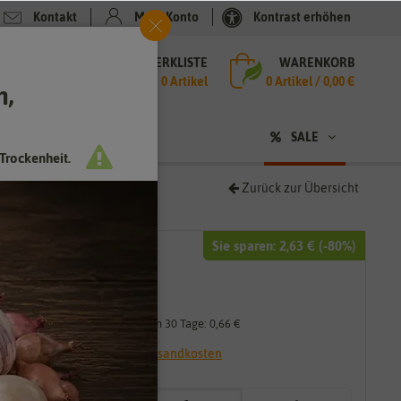
Kontakt
Mein Konto
Kontrast erhöhen
MERKLISTE
WARENKORB
che
0 Artikel
0
Artikel /
0,00 €
h,
n
SALE
Trockenheit.
Zurück zur Übersicht
Sie sparen:
2,63 €
(-
80
%)
3,29 €
0,66 €
*
Niedrigster Preis der letzten 30 Tage:
0,66 €
* inkl. 7% MwSt. zzgl.
Versandkosten