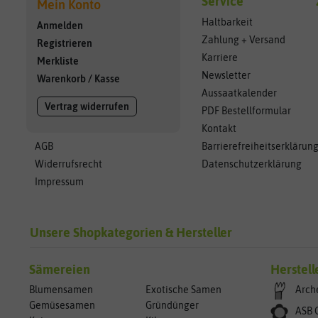
Service
Mein Konto
Haltbarkeit
Anmelden
Zahlung + Versand
Registrieren
Karriere
Merkliste
Newsletter
Warenkorb
/
Kasse
Aussaatkalender
Vertrag widerrufen
PDF Bestellformular
Kontakt
AGB
Barrierefreiheitserklärun
Widerrufsrecht
Datenschutzerklärung
Impressum
Unsere Shopkategorien & Hersteller
Sämereien
Herstell
Blumensamen
Exotische Samen
Arch
Gemüsesamen
Gründünger
ASB 