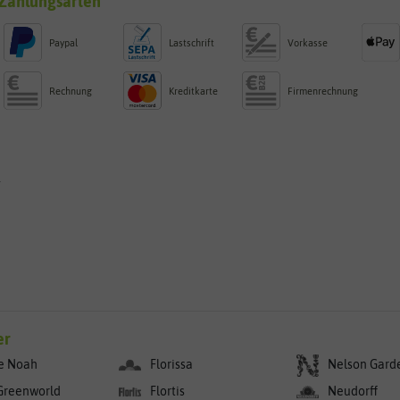
Zahlungsarten
Paypal
Lastschrift
Vorkasse
Rechnung
Kreditkarte
Firmenrechnung
g
er
e Noah
Florissa
Nelson Gard
Greenworld
Flortis
Neudorff