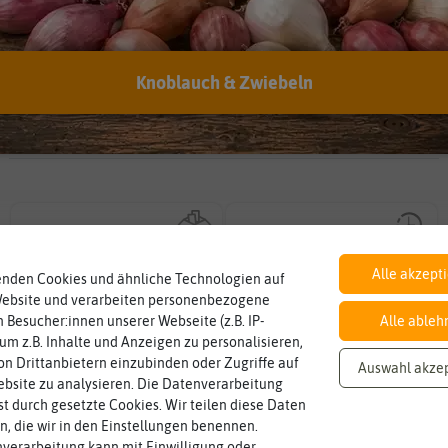
Kann man abgelaufenes Saatgut trotzdem noch
verwenden?
Hersteller:
Franchi Sementi
Knoblauch & Zwiebeln
Artikelnummer:
DBOS40-54
EAN:
8012450730811
Inhalt
Haltbarkeit
sollte.
Wie viel ist enthalten
und Pflanzgut sehr gut keimen
ca. 4 g
min. 06/2025
Zeitpunkt, bis zu dem das Saat-
Alle akzept
enden Cookies und ähnliche Technologien auf
Website und verarbeiten personenbezogene
 Besucher:innen unserer Webseite (z.B. IP-
Alle ableh
 um z.B. Inhalte und Anzeigen zu personalisieren,
n Drittanbietern einzubinden oder Zugriffe auf
Auswahl akze
bsite zu analysieren. Die Datenverarbeitung
rst durch gesetzte Cookies. Wir teilen diese Daten
en, die wir in den Einstellungen benennen.
verarbeitung kann mit Einwilligung oder