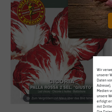
Wir verw
unserer 
Daten von
Adresse),
Medien vo
unsere We
Zum Vergrößern mit Maus über das Bild fahren
erfolgt e
mit Dritt
Die Daten