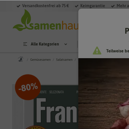
Versandkostenfrei ab 75 €
Keimgarantie
Mehr a
P
Alle Kategorien
Saatgut
Anzucht & 
Teilweise b
Gemüsesamen
Salatsamen
Schnittzichorie Palla Rossa 2 Sel. 
%
80
-