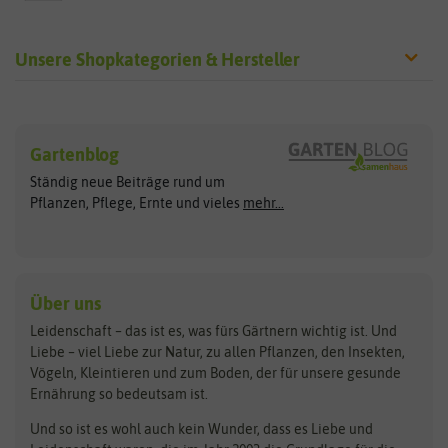
Unsere Shopkategorien & Hersteller
Sämereien
Hersteller
Blumensamen
Gartenblog
Exotische Samen
Arche Noah
Clever Pots
Ständig neue Beiträge rund um
Gemüsesamen
ASB Greenworld
COMPO
Pflanzen, Pflege, Ernte und vieles
mehr...
Gründünger
Keimsprossen
Austrosaat
Culinaris
Kiloware
baza
De Bolster Bio-Samen
Kleintiersaaten
Kräutersamen
Benary
Dobar
Über uns
Loretta-Rasen
Bingenheimer Saatgut
Dürr-Samen
Leidenschaft – das ist es, was fürs Gärtnern wichtig ist. Und
Obstsamen
Liebe – viel Liebe zur Natur, zu allen Pflanzen, den Insekten,
Pilzbrut
BioBalu
elho
Vögeln, Kleintieren und zum Boden, der für unsere gesunde
Rasensamen
Ernährung so bedeutsam ist.
Bionana
Eschenfelder
Steckzwiebeln
Zimmer & Kübelpflanzen
Und so ist es wohl auch kein Wunder, dass es Liebe und
BIOWOL
Feldsaaten Freudenberger