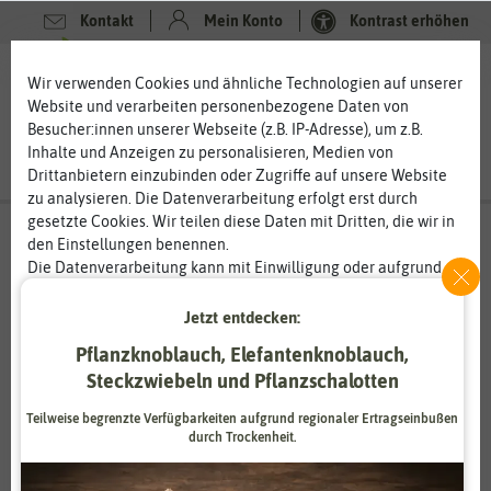
Kontakt
Mein Konto
Kontrast erhöhen
0
0
Wir verwenden Cookies und ähnliche Technologien auf unserer
Website und verarbeiten personenbezogene Daten von
Besucher:innen unserer Webseite (z.B. IP-Adresse), um z.B.
Inhalte und Anzeigen zu personalisieren, Medien von
Drittanbietern einzubinden oder Zugriffe auf unsere Website
zu analysieren. Die Datenverarbeitung erfolgt erst durch
gesetzte Cookies. Wir teilen diese Daten mit Dritten, die wir in
den Einstellungen benennen.
Die Datenverarbeitung kann mit Einwilligung oder aufgrund
eines berechtigten Interesses erfolgen. Die Zustimmung kann
erteilt oder abgelehnt werden. Es besteht das Recht, nicht
Jetzt entdecken:
einzuwilligen und die Einwilligung zu einem späteren
Pflanzknoblauch, Elefantenknoblauch,
Zeitpunkt zu ändern oder zu widerrufen. Weitere
Steckzwiebeln und Pflanzschalotten
Informationen zur Verwendung personenbezogener Daten und
den Diensten erklären wir in unserer
Daten­schutz­erklärung
.
Teilweise begrenzte Verfügbarkeiten aufgrund regionaler Ertragseinbußen
durch Trockenheit.
Essenziell
Statistik