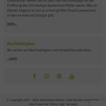
Kataloge
Leidenschaft waren, die im Jahr 2003 die Grundlage für die
Blumicorn
Fertil
Schnäppchen
Eröffnung des Onlineshops Samenhaus Müller waren. Was im
Kleinen begann ist nun zu einem großen Projekt gewachsen,
Bûten Birds
Flora Elite
Anzucht & Gartenzubehör
in dem es mehr als Saatgut gibt.
Bûten Home
Flora Elite Blumenzwiebeln
mehr...
Anzuchtschalen
Buzzy Seeds
Flora Fantastica
Anzuchttöpfe
Buzzy Gifts
Florex
Folien, Vliese und Netze
Growblocks, Erde & Dünger
Carl Pabst
Nachhaltigkeit
Heizmatte & Heizkabel
Wir setzen auf Nachhaltigkeit und Umweltfreundlichkeit.
Florissa
Hortitops
Kokos-Quelltabletten
Zimmergewächshaus
Flortis
Jansen Zaden
...mehr
FLORTUS
Jiffy
Gemüsesamen
Franchi Sementi
JUB Holland
Bohnen & Erbsen
Frankonia Samen
Kent & Stowe
Gurkensamen
Kohlsamen
Garland
Kiepenkerl
Kürbissamen
Gardissimo
kixx
Lauchsamen
© Copyright 2003 - 2026 Samenhaus Müller | Alle Rechte vorbehalten.
Maissamen
Alle Preise inkl. MwSt. zzgl. Versand.
GEVO
Küpper