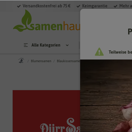
Versandkostenfrei ab 75 €
Keimgarantie
Mehr a
P
Alle Kategorien
Saatgut
Anzucht & 
Teilweise b
Blumensamen
Blaukissensamen
Blaukissen