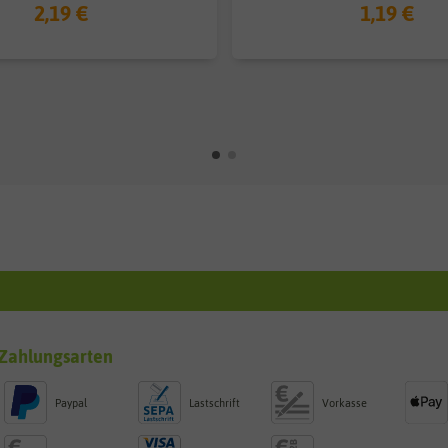
2,19 €
1,19 €
Zahlungsarten
Paypal
Lastschrift
Vorkasse