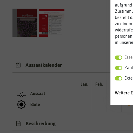
aufgrund 
Zustimmun
besteht d
zu einem 
widerrufe
personen
in unsere
Esse
Aussaatkalender
Zahl
Exte
Jan.
Feb.
Mär.
Apr.
Weitere E
Aussaat
Blüte
Beschreibung