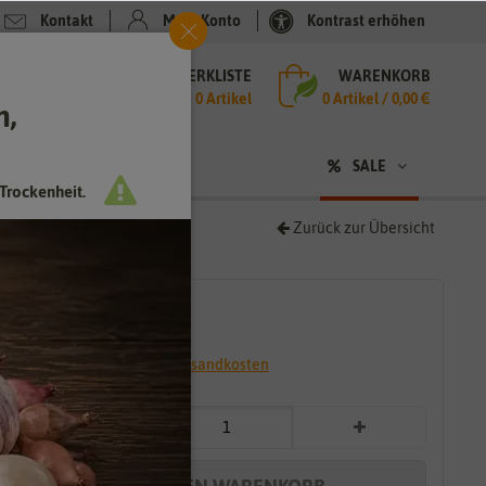
Kontakt
Mein Konto
Kontrast erhöhen
MERKLISTE
WARENKORB
che
0 Artikel
0
Artikel /
0,00 €
h,
n
SALE
Trockenheit.
Zurück zur Übersicht
2,29 €
*
* inkl. 7% MwSt. zzgl.
Versandkosten