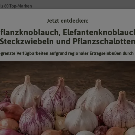
ls 60 Top-Marken
Jetzt entdecken:
Su
flanzknoblauch, Elefantenknoblauc
Steckzwiebeln und Pflanzschalotte
Gartenzubehör
Pflanzgut
Keimsprossen
❤ für Tiere
egrenzte Verfügbarkeiten aufgrund regionaler Ertragseinbußen durch 
Blaukissen
Staude blau-violett, 15 cm, für Steingärten und Rabatten
Hersteller:
Dürr-Samen
Artikelnummer:
0815-DS
EAN:
4017048108151