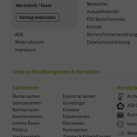
Newsletter
Warenkorb
/
Kasse
Aussaatkalender
Vertrag widerrufen
PDF Bestellformular
Kontakt
AGB
Barrierefreiheitserklärun
Widerrufsrecht
Datenschutzerklärung
Impressum
Unsere Shopkategorien & Hersteller
Sämereien
Herstell
Blumensamen
Exotische Samen
Arch
Gemüsesamen
Gründünger
ASB 
Keimsprossen
Kiloware
Aust
Kleintiersaaten
Kräutersamen
Loretta-Rasen
Obstsamen
baza
Pilzbrut
Rasensamen
Bena
Steckzwiebeln
Zimmer & Kübelpflanzen