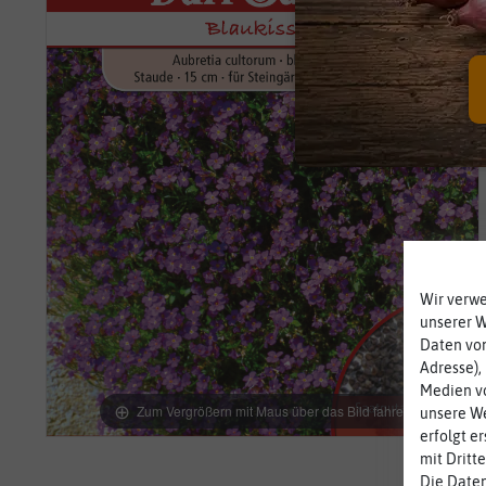
Wir verw
unserer 
Daten von
Adresse),
Medien vo
Zum Vergrößern mit Maus über das Bild fahren
unsere We
erfolgt e
mit Dritt
Die Daten