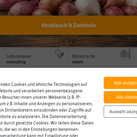
Knoblauch & Zwiebeln
Inhalt
Standort
sonnig, vollsonnig)
Wie viel ist enthalten
Pflanze? (schattig, halbschattig,
ca. 250 Korn
sonnig
Wie viel Licht benötigt die
Lebensdauer
Blütenfarbe
mehrjährig.
auch mehrfarbig sein.
einjährig, zweijährig oder
mehrjährig
violett
Wie ist die Blüte eingefärbt? Kann
Pflanzen werden kategorisiert in:
Alle akzept
enden Cookies und ähnliche Technologien auf
Website und verarbeiten personenbezogene
 Besucher:innen unserer Webseite (z.B. IP-
Alle ableh
 um z.B. Inhalte und Anzeigen zu personalisieren,
n Drittanbietern einzubinden oder Zugriffe auf
Auswahl akze
bsite zu analysieren. Die Datenverarbeitung
rst durch gesetzte Cookies. Wir teilen diese Daten
en, die wir in den Einstellungen benennen.
verarbeitung kann mit Einwilligung oder