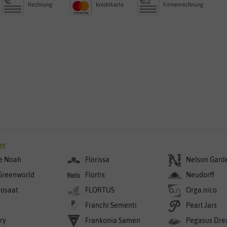
Rechnung
Kreditkarte
Firmenrechnung
g
er
e Noah
Florissa
Nelson Gard
Greenworld
Flortis
Neudorff
rosaat
FLORTUS
Orga.nico
Franchi Sementi
Pearl Jars
ry
Frankonia Samen
Pegasus Dre