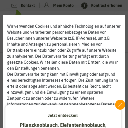
Kontakt
Mein Konto
Kontrast erhöhen
0
0
Wir verwenden Cookies und ähnliche Technologien auf unserer
Website und verarbeiten personenbezogene Daten von
Besucher:innen unserer Webseite (z.B. IP-Adresse), um z.B.
Inhalte und Anzeigen zu personalisieren, Medien von
Drittanbietern einzubinden oder Zugriffe auf unsere Website
zu analysieren. Die Datenverarbeitung erfolgt erst durch
gesetzte Cookies. Wir teilen diese Daten mit Dritten, die wir in
den Einstellungen benennen.
Die Datenverarbeitung kann mit Einwilligung oder aufgrund
eines berechtigten Interesses erfolgen. Die Zustimmung kann
erteilt oder abgelehnt werden. Es besteht das Recht, nicht
einzuwilligen und die Einwilligung zu einem späteren
Zeitpunkt zu ändern oder zu widerrufen. Weitere
Informationen zur Verwendung personenbezogener Daten und
den Diensten erklären wir in unserer
Daten­schutz­erklärung
.
Jetzt entdecken:
Pflanzknoblauch, Elefantenknoblauch,
Essenziell
Statistik