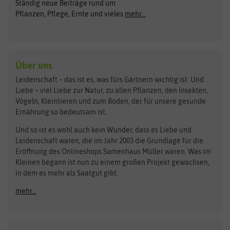
Ständig neue Beiträge rund um
Gemüsesamen
ASB Greenworld
COMPO
Pflanzen, Pflege, Ernte und vieles
mehr...
Gründünger
Keimsprossen
Austrosaat
Culinaris
Kiloware
baza
De Bolster Bio-Samen
Kleintiersaaten
Kräutersamen
Benary
Dobar
Über uns
Loretta-Rasen
Bingenheimer Saatgut
Dürr-Samen
Leidenschaft – das ist es, was fürs Gärtnern wichtig ist. Und
Obstsamen
Liebe – viel Liebe zur Natur, zu allen Pflanzen, den Insekten,
Pilzbrut
BioBalu
elho
Vögeln, Kleintieren und zum Boden, der für unsere gesunde
Rasensamen
Ernährung so bedeutsam ist.
Bionana
Eschenfelder
Steckzwiebeln
Zimmer & Kübelpflanzen
Und so ist es wohl auch kein Wunder, dass es Liebe und
BIOWOL
Feldsaaten Freudenberger
Kataloge
Leidenschaft waren, die im Jahr 2003 die Grundlage für die
Blumicorn
Fertil
Schnäppchen
Eröffnung des Onlineshops Samenhaus Müller waren. Was im
Kleinen begann ist nun zu einem großen Projekt gewachsen,
Bûten Birds
Flora Elite
Anzucht & Gartenzubehör
in dem es mehr als Saatgut gibt.
Bûten Home
Flora Elite Blumenzwiebeln
mehr...
Anzuchtschalen
Buzzy Seeds
Flora Fantastica
Anzuchttöpfe
Buzzy Gifts
Florex
Folien, Vliese und Netze
Growblocks, Erde & Dünger