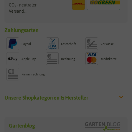
CO
- neutraler
2
Versand...
Zahlungsarten
Paypal
Lastschrift
Vorkasse
Apple Pay
Rechnung
Kreditkarte
Firmenrechnung
Unsere Shopkategorien & Hersteller
Sämereien
Hersteller
Blumensamen
Gartenblog
Exotische Samen
Arche Noah
Clever Pots