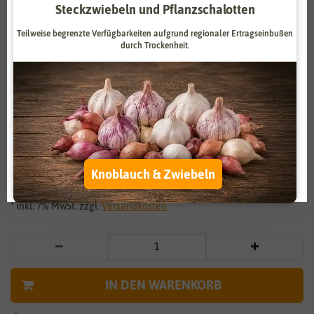
Steckzwiebeln und Pflanzschalotten
Zahlungsdienstleister
Marketing
Teilweise begrenzte Verfügbarkeiten aufgrund regionaler Ertragseinbußen
Externe Medien
Funktional
durch Trockenheit.
Weitere Einstellungen
Vergrößern durch berühren
Alle akzeptieren
Steinkraut gelb
Alle ablehnen
1,19 €
*
Knoblauch & Zwiebeln
Auswahl akzeptieren
* inkl. 7% MwSt. zzgl.
Versandkosten
IN DEN WARENKORB