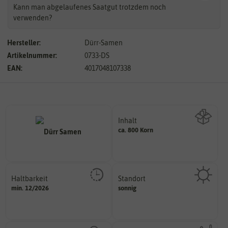
Kann man abgelaufenes Saatgut trotzdem noch
verwenden?
Hersteller:
Dürr-Samen
Artikelnummer:
0733-DS
EAN:
4017048107338
Inhalt
ca. 800 Korn
Wie viel ist enthalten
Haltbarkeit
Standort
sollte.
sonnig, vollsonnig)
min. 12/2026
sonnig
und Pflanzgut sehr gut keimen
Pflanze? (schattig, halbschattig,
Zeitpunkt, bis zu dem das Saat-
Wie viel Licht benötigt die