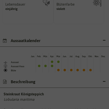
Lebensdauer
Blütenfarbe
mehrjährig.
einjährig
violett
Kann auch mehrfarbig sein.
einjährig, zweijährig oder
Wie ist die Blüte eingefärbt?
Pflanzen werden kategorisiert in:
Aussaatkalender
Jan.
Feb.
Mär.
Apr.
Mai
Jun.
Jul.
Aug.
Sep.
Okt.
Nov.
Dez.
Aussaat
Aussaat Haus
Blüte
Beschreibung
Steinkraut Königsteppich
Lobularia maritima