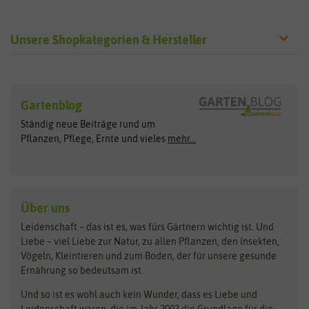
Unsere Shopkategorien & Hersteller
Sämereien
Hersteller
Blumensamen
Gartenblog
Exotische Samen
Arche Noah
Clever Pots
Ständig neue Beiträge rund um
Gemüsesamen
ASB Greenworld
COMPO
Pflanzen, Pflege, Ernte und vieles
mehr...
Gründünger
Keimsprossen
Austrosaat
Culinaris
Kiloware
baza
De Bolster Bio-Samen
Kleintiersaaten
Kräutersamen
Benary
Dobar
Über uns
Loretta-Rasen
Bingenheimer Saatgut
Dürr-Samen
Leidenschaft – das ist es, was fürs Gärtnern wichtig ist. Und
Obstsamen
Liebe – viel Liebe zur Natur, zu allen Pflanzen, den Insekten,
Pilzbrut
BioBalu
elho
Vögeln, Kleintieren und zum Boden, der für unsere gesunde
Rasensamen
Ernährung so bedeutsam ist.
Bionana
Eschenfelder
Steckzwiebeln
Zimmer & Kübelpflanzen
Und so ist es wohl auch kein Wunder, dass es Liebe und
BIOWOL
Feldsaaten Freudenberger
Kataloge
Leidenschaft waren, die im Jahr 2003 die Grundlage für die