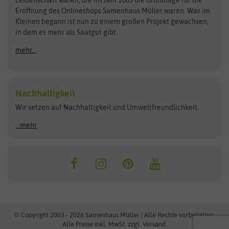
Blumicorn
Fertil
Schnäppchen
Eröffnung des Onlineshops Samenhaus Müller waren. Was im
Kleinen begann ist nun zu einem großen Projekt gewachsen,
Bûten Birds
Flora Elite
Anzucht & Gartenzubehör
in dem es mehr als Saatgut gibt.
Bûten Home
Flora Elite Blumenzwiebeln
mehr...
Anzuchtschalen
Buzzy Seeds
Flora Fantastica
Anzuchttöpfe
Buzzy Gifts
Florex
Folien, Vliese und Netze
Growblocks, Erde & Dünger
Carl Pabst
Nachhaltigkeit
Heizmatte & Heizkabel
Wir setzen auf Nachhaltigkeit und Umweltfreundlichkeit.
Florissa
Hortitops
Kokos-Quelltabletten
Zimmergewächshaus
Flortis
Jansen Zaden
...mehr
FLORTUS
Jiffy
Gemüsesamen
Franchi Sementi
JUB Holland
Bohnen & Erbsen
Frankonia Samen
Kent & Stowe
Gurkensamen
Kohlsamen
Garland
Kiepenkerl
Kürbissamen
Gardissimo
kixx
Lauchsamen
© Copyright 2003 - 2026 Samenhaus Müller | Alle Rechte vorbehalten.
Maissamen
Alle Preise inkl. MwSt. zzgl. Versand.
GEVO
Küpper