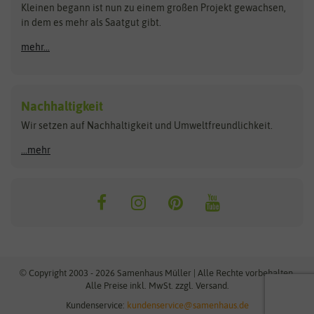
Kleinen begann ist nun zu einem großen Projekt gewachsen,
Bûten Birds
Flora Elite
Anzucht & Gartenzubehör
in dem es mehr als Saatgut gibt.
Bûten Home
Flora Elite Blumenzwiebeln
mehr...
Anzuchtschalen
Buzzy Seeds
Flora Fantastica
Anzuchttöpfe
Buzzy Gifts
Florex
Folien, Vliese und Netze
Growblocks, Erde & Dünger
Carl Pabst
Nachhaltigkeit
Heizmatte & Heizkabel
Wir setzen auf Nachhaltigkeit und Umweltfreundlichkeit.
Florissa
Hortitops
Kokos-Quelltabletten
Zimmergewächshaus
Flortis
Jansen Zaden
...mehr
FLORTUS
Jiffy
Gemüsesamen
Franchi Sementi
JUB Holland
Bohnen & Erbsen
Frankonia Samen
Kent & Stowe
Gurkensamen
Kohlsamen
Garland
Kiepenkerl
Kürbissamen
Gardissimo
kixx
Lauchsamen
© Copyright 2003 - 2026 Samenhaus Müller | Alle Rechte vorbehalten.
Maissamen
Alle Preise inkl. MwSt. zzgl. Versand.
GEVO
Küpper
Möhrensamen
Kundenservice:
kundenservice@samenhaus.de
Greenline
Ladbrooke Soil Blockers
Paprikasamen