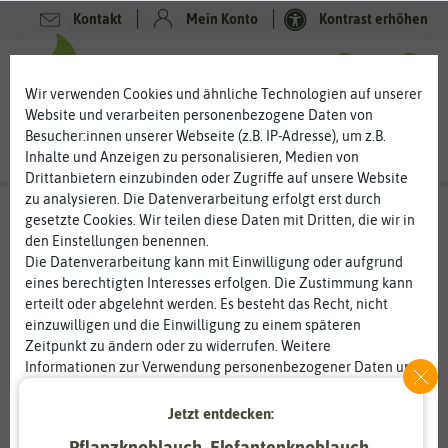
Kontakt
Mein Konto
Kontrast erhöhen
0
0
Wir verwenden Cookies und ähnliche Technologien auf unserer
Website und verarbeiten personenbezogene Daten von
Besucher:innen unserer Webseite (z.B. IP-Adresse), um z.B.
Inhalte und Anzeigen zu personalisieren, Medien von
Drittanbietern einzubinden oder Zugriffe auf unsere Website
zu analysieren. Die Datenverarbeitung erfolgt erst durch
gesetzte Cookies. Wir teilen diese Daten mit Dritten, die wir in
den Einstellungen benennen.
%
20
-
Die Datenverarbeitung kann mit Einwilligung oder aufgrund
eines berechtigten Interesses erfolgen. Die Zustimmung kann
erteilt oder abgelehnt werden. Es besteht das Recht, nicht
einzuwilligen und die Einwilligung zu einem späteren
Zeitpunkt zu ändern oder zu widerrufen. Weitere
Informationen zur Verwendung personenbezogener Daten und
den Diensten erklären wir in unserer
Daten­schutz­erklärung
.
Jetzt entdecken:
Essenziell
Statistik
Pflanzknoblauch, Elefantenknoblauch,