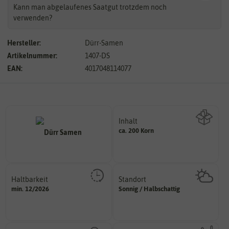
Kann man abgelaufenes Saatgut trotzdem noch
verwenden?
Hersteller:
Dürr-Samen
Artikelnummer:
1407-DS
EAN:
4017048114077
Inhalt
ca. 200 Korn
Wie viel ist enthalten
Haltbarkeit
Standort
sollte.
sonnig, vollsonnig)
min. 12/2026
Sonnig / Halbschattig
und Pflanzgut sehr gut keimen
Pflanze? (schattig, halbschattig,
Zeitpunkt, bis zu dem das Saat-
Wie viel Licht benötigt die