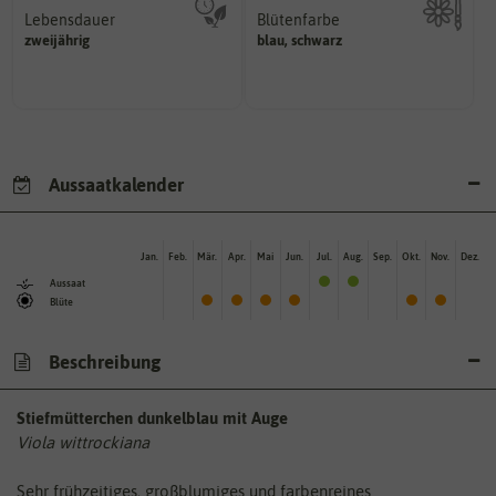
Lebensdauer
Blütenfarbe
mehrjährig.
zweijährig
blau, schwarz
Kann auch mehrfarbig sein.
einjährig, zweijährig oder
Wie ist die Blüte eingefärbt?
Pflanzen werden kategorisiert in:
Aussaatkalender
Jan.
Feb.
Mär.
Apr.
Mai
Jun.
Jul.
Aug.
Sep.
Okt.
Nov.
Dez.
Aussaat
Blüte
Beschreibung
Stiefmütterchen dunkelblau mit Auge
Viola wittrockiana
Sehr frühzeitiges, großblumiges und farbenreines