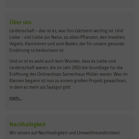
Kiloware
baza
De Bolster Bio-Samen
Kleintiersaaten
Kräutersamen
Benary
Dobar
Über uns
Loretta-Rasen
Bingenheimer Saatgut
Dürr-Samen
Leidenschaft – das ist es, was fürs Gärtnern wichtig ist. Und
Obstsamen
Liebe – viel Liebe zur Natur, zu allen Pflanzen, den Insekten,
Pilzbrut
BioBalu
elho
Vögeln, Kleintieren und zum Boden, der für unsere gesunde
Rasensamen
Ernährung so bedeutsam ist.
Bionana
Eschenfelder
Steckzwiebeln
Zimmer & Kübelpflanzen
Und so ist es wohl auch kein Wunder, dass es Liebe und
BIOWOL
Feldsaaten Freudenberger
Kataloge
Leidenschaft waren, die im Jahr 2003 die Grundlage für die
Blumicorn
Fertil
Schnäppchen
Eröffnung des Onlineshops Samenhaus Müller waren. Was im
Kleinen begann ist nun zu einem großen Projekt gewachsen,
Bûten Birds
Flora Elite
Anzucht & Gartenzubehör
in dem es mehr als Saatgut gibt.
Bûten Home
Flora Elite Blumenzwiebeln
mehr...
Anzuchtschalen
Buzzy Seeds
Flora Fantastica
Anzuchttöpfe
Buzzy Gifts
Florex
Folien, Vliese und Netze
Growblocks, Erde & Dünger
Carl Pabst
Nachhaltigkeit
Heizmatte & Heizkabel
Wir setzen auf Nachhaltigkeit und Umweltfreundlichkeit.
Florissa
Hortitops
Kokos-Quelltabletten