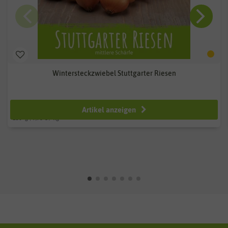
Wintersteckzwiebel Stuttgarter Riesen
ab 2,49 €
Artikel anzeigen
250
g
| 9,96 € / kg