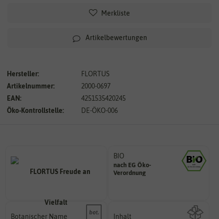
Merkliste
Artikelbewertungen
Hersteller:
FLORTUS
Artikelnummer:
2000-0697
EAN:
4251535420245
Öko-Kontrollstelle:
DE-ÖKO-006
BIO
nach EG Öko-
Landwirtschaft arbeiten.
Verordnung
den Richtlinien der biologischen
Saatgut aus Betrieben, die nach
Botanischer Name
Inhalt