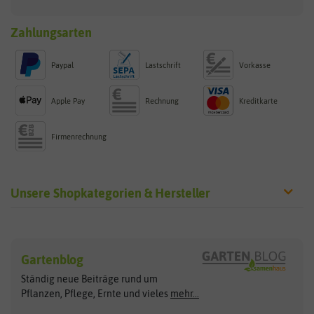
Zahlungsarten
Paypal
Lastschrift
Vorkasse
Apple Pay
Rechnung
Kreditkarte
Firmenrechnung
Unsere Shopkategorien & Hersteller
Sämereien
Hersteller
Blumensamen
Gartenblog
Exotische Samen
Arche Noah
Clever Pots
Ständig neue Beiträge rund um
Gemüsesamen
ASB Greenworld
COMPO
Pflanzen, Pflege, Ernte und vieles
mehr...
Gründünger
Keimsprossen
Austrosaat
Culinaris