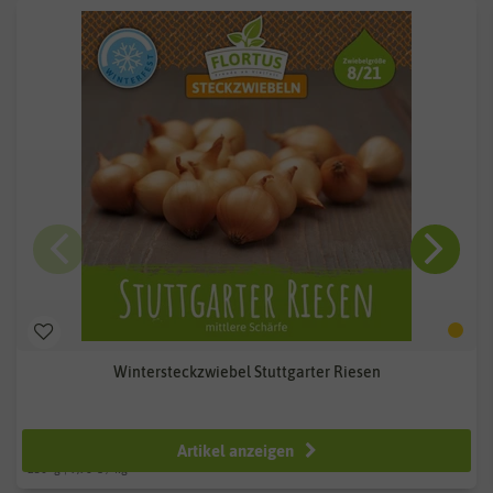
Wintersteckzwiebel Stuttgarter Riesen
ab 2,49 €
Artikel anzeigen
250
g
| 9,96 € / kg