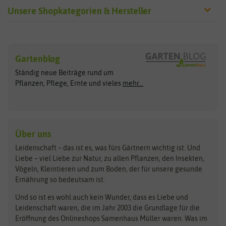
Unsere Shopkategorien & Hersteller
Sämereien
Hersteller
Blumensamen
Gartenblog
Exotische Samen
Arche Noah
Clever Pots
Ständig neue Beiträge rund um
Gemüsesamen
ASB Greenworld
COMPO
Pflanzen, Pflege, Ernte und vieles
mehr...
Gründünger
Keimsprossen
Austrosaat
Culinaris
Kiloware
baza
De Bolster Bio-Samen
Kleintiersaaten
Kräutersamen
Benary
Dobar
Über uns
Loretta-Rasen
Bingenheimer Saatgut
Dürr-Samen
Leidenschaft – das ist es, was fürs Gärtnern wichtig ist. Und
Obstsamen
Liebe – viel Liebe zur Natur, zu allen Pflanzen, den Insekten,
Pilzbrut
BioBalu
elho
Vögeln, Kleintieren und zum Boden, der für unsere gesunde
Rasensamen
Ernährung so bedeutsam ist.
Bionana
Eschenfelder
Steckzwiebeln
Zimmer & Kübelpflanzen
Und so ist es wohl auch kein Wunder, dass es Liebe und
BIOWOL
Feldsaaten Freudenberger
Kataloge
Leidenschaft waren, die im Jahr 2003 die Grundlage für die
Blumicorn
Fertil
Schnäppchen
Eröffnung des Onlineshops Samenhaus Müller waren. Was im