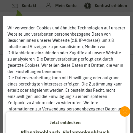
Kontakt
Mein Konto
Kontrast erhöhen
0
0
Wir verwenden Cookies und ähnliche Technologien auf unserer
Website und verarbeiten personenbezogene Daten von
Besucher:innen unserer Webseite (z.B. IP-Adresse), um z.B.
Inhalte und Anzeigen zu personalisieren, Medien von
Drittanbietern einzubinden oder Zugriffe auf unsere Website
zu analysieren. Die Datenverarbeitung erfolgt erst durch
gesetzte Cookies. Wir teilen diese Daten mit Dritten, die wir in
den Einstellungen benennen.
%
20
-
Die Datenverarbeitung kann mit Einwilligung oder aufgrund
eines berechtigten Interesses erfolgen. Die Zustimmung kann
erteilt oder abgelehnt werden. Es besteht das Recht, nicht
einzuwilligen und die Einwilligung zu einem späteren
Zeitpunkt zu ändern oder zu widerrufen. Weitere
Informationen zur Verwendung personenbezogener Daten und
den Diensten erklären wir in unserer
Daten­schutz­erklärung
.
Jetzt entdecken:
Essenziell
Statistik
Pflanzknoblauch, Elefantenknoblauch,