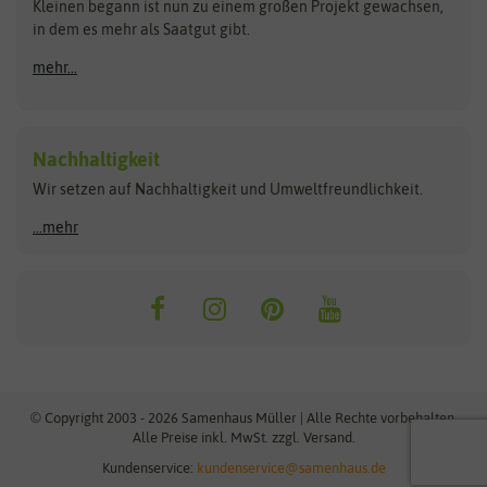
Kleinen begann ist nun zu einem großen Projekt gewachsen,
Bûten Birds
Flora Elite
Anzucht & Gartenzubehör
in dem es mehr als Saatgut gibt.
Bûten Home
Flora Elite Blumenzwiebeln
mehr...
Anzuchtschalen
Buzzy Seeds
Flora Fantastica
Anzuchttöpfe
Buzzy Gifts
Florex
Folien, Vliese und Netze
Growblocks, Erde & Dünger
Carl Pabst
Nachhaltigkeit
Heizmatte & Heizkabel
Wir setzen auf Nachhaltigkeit und Umweltfreundlichkeit.
Florissa
Hortitops
Kokos-Quelltabletten
Zimmergewächshaus
Flortis
Jansen Zaden
...mehr
FLORTUS
Jiffy
Gemüsesamen
Franchi Sementi
JUB Holland
Bohnen & Erbsen
Frankonia Samen
Kent & Stowe
Gurkensamen
Kohlsamen
Garland
Kiepenkerl
Kürbissamen
Gardissimo
kixx
Lauchsamen
© Copyright 2003 - 2026 Samenhaus Müller | Alle Rechte vorbehalten.
Maissamen
Alle Preise inkl. MwSt. zzgl. Versand.
GEVO
Küpper
Möhrensamen
Kundenservice:
kundenservice@samenhaus.de
Greenline
Ladbrooke Soil Blockers
Paprikasamen