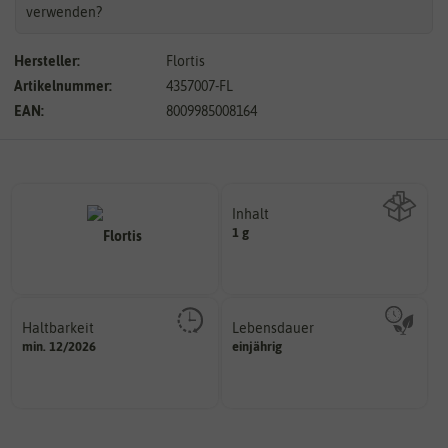
verwenden?
Hersteller:
Flortis
Artikelnummer:
4357007-FL
EAN:
8009985008164
Inhalt
1 g
Wie viel ist enthalten
Haltbarkeit
Lebensdauer
sollte.
mehrjährig.
min. 12/2026
einjährig
und Pflanzgut sehr gut keimen
einjährig, zweijährig oder
Zeitpunkt, bis zu dem das Saat-
Pflanzen werden kategorisiert in: