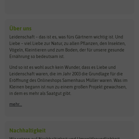
Keimsprossen
Austrosaat
Culinaris
Kiloware
baza
De Bolster Bio-Samen
Kleintiersaaten
Kräutersamen
Benary
Dobar
Über uns
Loretta-Rasen
Bingenheimer Saatgut
Dürr-Samen
Leidenschaft – das ist es, was fürs Gärtnern wichtig ist. Und
Obstsamen
Liebe – viel Liebe zur Natur, zu allen Pflanzen, den Insekten,
Pilzbrut
BioBalu
elho
Vögeln, Kleintieren und zum Boden, der für unsere gesunde
Rasensamen
Ernährung so bedeutsam ist.
Bionana
Eschenfelder
Steckzwiebeln
Zimmer & Kübelpflanzen
Und so ist es wohl auch kein Wunder, dass es Liebe und
BIOWOL
Feldsaaten Freudenberger
Kataloge
Leidenschaft waren, die im Jahr 2003 die Grundlage für die
Blumicorn
Fertil
Schnäppchen
Eröffnung des Onlineshops Samenhaus Müller waren. Was im
Kleinen begann ist nun zu einem großen Projekt gewachsen,
Bûten Birds
Flora Elite
Anzucht & Gartenzubehör
in dem es mehr als Saatgut gibt.
Bûten Home
Flora Elite Blumenzwiebeln
mehr...
Anzuchtschalen
Buzzy Seeds
Flora Fantastica
Anzuchttöpfe
Buzzy Gifts
Florex
Folien, Vliese und Netze
Growblocks, Erde & Dünger
Carl Pabst
Nachhaltigkeit
Heizmatte & Heizkabel
Wir setzen auf Nachhaltigkeit und Umweltfreundlichkeit.
Florissa
Hortitops