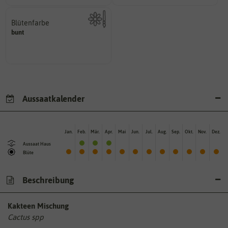
Blütenfarbe
bunt
Kann auch mehrfarbig sein.
Wie ist die Blüte eingefärbt?
Aussaatkalender
Jan.
Feb.
Mär.
Apr.
Mai
Jun.
Jul.
Aug.
Sep.
Okt.
Nov.
Dez.
Aussaat Haus
Blüte
Beschreibung
Kakteen Mischung
Cactus spp