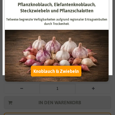
Pflanzknoblauch, Elefantenknoblauch,
Zahlungsdienstleister
Marketing
Steckzwiebeln und Pflanzschalotten
Externe Medien
Funktional
Teilweise begrenzte Verfügbarkeiten aufgrund regionaler Ertragseinbußen
durch Trockenheit.
Weitere Einstellungen
Vergrößern durch berühren
Alle akzeptieren
Kaktus Mischung
Alle ablehnen
2,79 €
*
Auswahl akzeptieren
Knoblauch & Zwiebeln
* inkl. 7% MwSt. zzgl.
Versandkosten
IN DEN WARENKORB