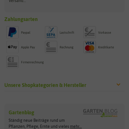
Versand...
Zahlungsarten
Paypal
Lastschrift
Vorkasse
Apple Pay
Rechnung
Kreditkarte
Firmenrechnung
Unsere Shopkategorien & Hersteller
Sämereien
Hersteller
Blumensamen
Gartenblog
Exotische Samen
Arche Noah
Clever Pots
Ständig neue Beiträge rund um
Gemüsesamen
ASB Greenworld
COMPO
Pflanzen, Pflege, Ernte und vieles
mehr...
Gründünger