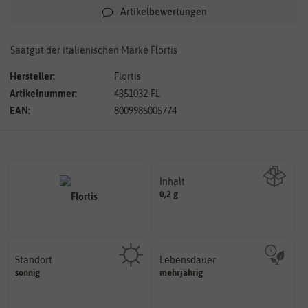
Artikelbewertungen
Saatgut der italienischen Marke Flortis
Hersteller:
Flortis
Artikelnummer:
4351032-FL
EAN:
8009985005774
Inhalt
0,2 g
Wie viel ist enthalten
Standort
Lebensdauer
sonnig, vollsonnig)
mehrjährig.
sonnig
mehrjährig
Pflanze? (schattig, halbschattig,
einjährig, zweijährig oder
Wie viel Licht benötigt die
Pflanzen werden kategorisiert in: