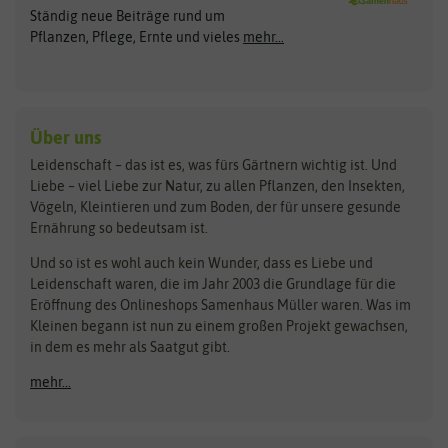
Ständig neue Beiträge rund um
Gemüsesamen
ASB Greenworld
COMPO
Pflanzen, Pflege, Ernte und vieles
mehr...
Gründünger
Keimsprossen
Austrosaat
Culinaris
Kiloware
baza
De Bolster Bio-Samen
Kleintiersaaten
Kräutersamen
Benary
Dobar
Über uns
Loretta-Rasen
Bingenheimer Saatgut
Dürr-Samen
Leidenschaft – das ist es, was fürs Gärtnern wichtig ist. Und
Obstsamen
Liebe – viel Liebe zur Natur, zu allen Pflanzen, den Insekten,
Pilzbrut
BioBalu
elho
Vögeln, Kleintieren und zum Boden, der für unsere gesunde
Rasensamen
Ernährung so bedeutsam ist.
Bionana
Eschenfelder
Steckzwiebeln
Zimmer & Kübelpflanzen
Und so ist es wohl auch kein Wunder, dass es Liebe und
BIOWOL
Feldsaaten Freudenberger
Kataloge
Leidenschaft waren, die im Jahr 2003 die Grundlage für die
Blumicorn
Fertil
Schnäppchen
Eröffnung des Onlineshops Samenhaus Müller waren. Was im
Kleinen begann ist nun zu einem großen Projekt gewachsen,
Bûten Birds
Flora Elite
Anzucht & Gartenzubehör
in dem es mehr als Saatgut gibt.
Bûten Home
Flora Elite Blumenzwiebeln
mehr...
Anzuchtschalen
Buzzy Seeds
Flora Fantastica
Anzuchttöpfe
Buzzy Gifts
Florex
Folien, Vliese und Netze