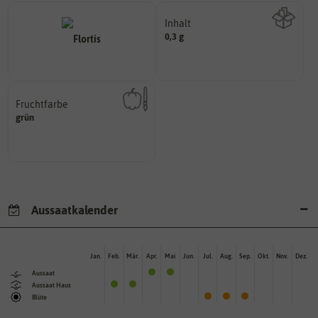
Inhalt
0,3 g
Wie viel ist enthalten
Fruchtfarbe
hat.
grün
sie nach dem Reifungsprozess
Die Farbe der reifen Frucht, die
Aussaatkalender
Jan.
Feb.
Mär.
Apr.
Mai
Jun.
Jul.
Aug.
Sep.
Okt.
Nov.
Dez.
Aussaat
Aussaat Haus
Blüte