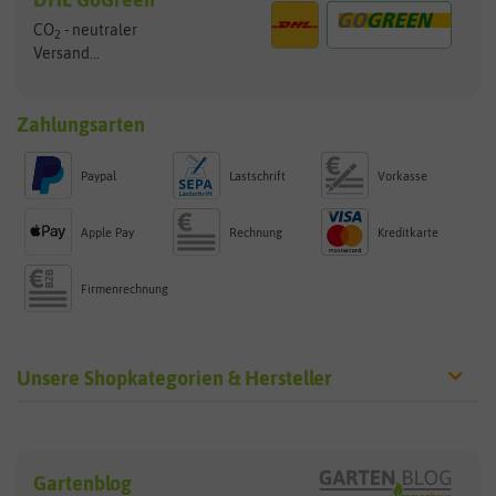
CO
- neutraler
2
Versand...
Zahlungsarten
Paypal
Lastschrift
Vorkasse
Apple Pay
Rechnung
Kreditkarte
Firmenrechnung
Unsere Shopkategorien & Hersteller
Sämereien
Hersteller
Blumensamen
Gartenblog
Exotische Samen
Arche Noah
Clever Pots