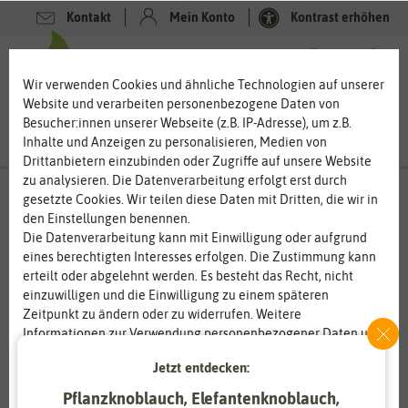
Kontakt
Mein Konto
Kontrast erhöhen
0
0
Wir verwenden Cookies und ähnliche Technologien auf unserer
Website und verarbeiten personenbezogene Daten von
Besucher:innen unserer Webseite (z.B. IP-Adresse), um z.B.
Inhalte und Anzeigen zu personalisieren, Medien von
Drittanbietern einzubinden oder Zugriffe auf unsere Website
zu analysieren. Die Datenverarbeitung erfolgt erst durch
gesetzte Cookies. Wir teilen diese Daten mit Dritten, die wir in
den Einstellungen benennen.
Die Datenverarbeitung kann mit Einwilligung oder aufgrund
eines berechtigten Interesses erfolgen. Die Zustimmung kann
erteilt oder abgelehnt werden. Es besteht das Recht, nicht
einzuwilligen und die Einwilligung zu einem späteren
Zeitpunkt zu ändern oder zu widerrufen. Weitere
Informationen zur Verwendung personenbezogener Daten und
den Diensten erklären wir in unserer
Daten­schutz­erklärung
.
Jetzt entdecken:
Pflanzknoblauch, Elefantenknoblauch,
Essenziell
Statistik