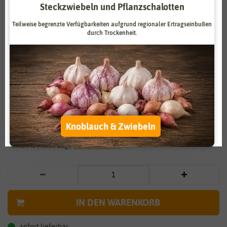
Steckzwiebeln und Pflanzschalotten
Zahlungsdienstleister
Marketing
Teilweise begrenzte Verfügbarkeiten aufgrund regionaler Ertragseinbußen
Externe Medien
Funktional
durch Trockenheit.
Weitere Einstellungen
Vergrößern durch berühren
Alle akzeptieren
Oregano
Alle ablehnen
2,79 €
*
Knoblauch & Zwiebeln
Auswahl akzeptieren
* inkl. 7% MwSt. zzgl.
Versandkosten
IN DEN WARENKORB
sofort lieferbar