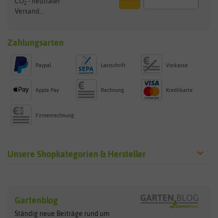
CO
- neutraler
2
Versand...
Zahlungsarten
Paypal
Lastschrift
Vorkasse
Apple Pay
Rechnung
Kreditkarte
Firmenrechnung
Unsere Shopkategorien & Hersteller
Sämereien
Hersteller
Blumensamen
Gartenblog
Exotische Samen
Arche Noah
Clever Pots
Ständig neue Beiträge rund um
Gemüsesamen