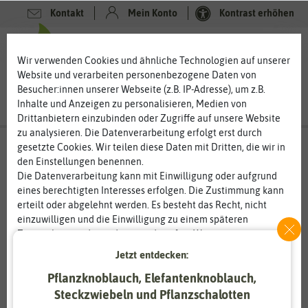
Kontakt
Mein Konto
Kontrast erhöhen
0
0
Wir verwenden Cookies und ähnliche Technologien auf unserer
Website und verarbeiten personenbezogene Daten von
Besucher:innen unserer Webseite (z.B. IP-Adresse), um z.B.
Inhalte und Anzeigen zu personalisieren, Medien von
Drittanbietern einzubinden oder Zugriffe auf unsere Website
zu analysieren. Die Datenverarbeitung erfolgt erst durch
gesetzte Cookies. Wir teilen diese Daten mit Dritten, die wir in
den Einstellungen benennen.
Die Datenverarbeitung kann mit Einwilligung oder aufgrund
eines berechtigten Interesses erfolgen. Die Zustimmung kann
erteilt oder abgelehnt werden. Es besteht das Recht, nicht
einzuwilligen und die Einwilligung zu einem späteren
Zeitpunkt zu ändern oder zu widerrufen. Weitere
Informationen zur Verwendung personenbezogener Daten und
Jetzt entdecken:
den Diensten erklären wir in unserer
Daten­schutz­erklärung
.
Pflanzknoblauch, Elefantenknoblauch,
Steckzwiebeln und Pflanzschalotten
Essenziell
Statistik