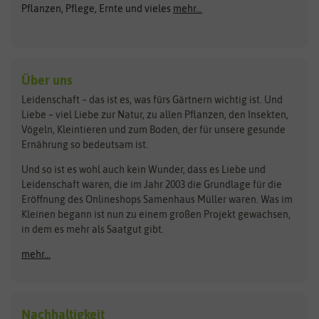
ASB Greenworld
COMPO
Pflanzen, Pflege, Ernte und vieles
mehr...
Gründünger
Keimsprossen
Austrosaat
Culinaris
Kiloware
baza
De Bolster Bio-Samen
Kleintiersaaten
Kräutersamen
Benary
Dobar
Über uns
Loretta-Rasen
Bingenheimer Saatgut
Dürr-Samen
Leidenschaft – das ist es, was fürs Gärtnern wichtig ist. Und
Obstsamen
Liebe – viel Liebe zur Natur, zu allen Pflanzen, den Insekten,
Pilzbrut
BioBalu
elho
Vögeln, Kleintieren und zum Boden, der für unsere gesunde
Rasensamen
Ernährung so bedeutsam ist.
Bionana
Eschenfelder
Steckzwiebeln
Zimmer & Kübelpflanzen
Und so ist es wohl auch kein Wunder, dass es Liebe und
BIOWOL
Feldsaaten Freudenberger
Kataloge
Leidenschaft waren, die im Jahr 2003 die Grundlage für die
Blumicorn
Fertil
Schnäppchen
Eröffnung des Onlineshops Samenhaus Müller waren. Was im
Kleinen begann ist nun zu einem großen Projekt gewachsen,
Bûten Birds
Flora Elite
Anzucht & Gartenzubehör
in dem es mehr als Saatgut gibt.
Bûten Home
Flora Elite Blumenzwiebeln
mehr...
Anzuchtschalen
Buzzy Seeds
Flora Fantastica
Anzuchttöpfe
Buzzy Gifts
Florex
Folien, Vliese und Netze
Growblocks, Erde & Dünger
Carl Pabst
Nachhaltigkeit