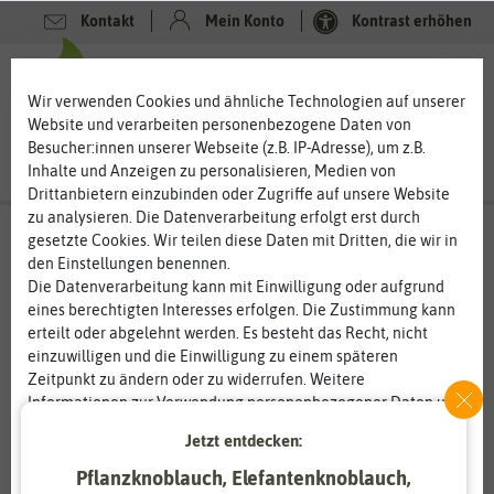
Kontakt
Mein Konto
Kontrast erhöhen
0
0
Wir verwenden Cookies und ähnliche Technologien auf unserer
Website und verarbeiten personenbezogene Daten von
Besucher:innen unserer Webseite (z.B. IP-Adresse), um z.B.
Inhalte und Anzeigen zu personalisieren, Medien von
Drittanbietern einzubinden oder Zugriffe auf unsere Website
zu analysieren. Die Datenverarbeitung erfolgt erst durch
gesetzte Cookies. Wir teilen diese Daten mit Dritten, die wir in
den Einstellungen benennen.
Die Datenverarbeitung kann mit Einwilligung oder aufgrund
eines berechtigten Interesses erfolgen. Die Zustimmung kann
erteilt oder abgelehnt werden. Es besteht das Recht, nicht
einzuwilligen und die Einwilligung zu einem späteren
Zeitpunkt zu ändern oder zu widerrufen. Weitere
Informationen zur Verwendung personenbezogener Daten und
den Diensten erklären wir in unserer
Daten­schutz­erklärung
.
Jetzt entdecken:
Pflanzknoblauch, Elefantenknoblauch,
Essenziell
Statistik