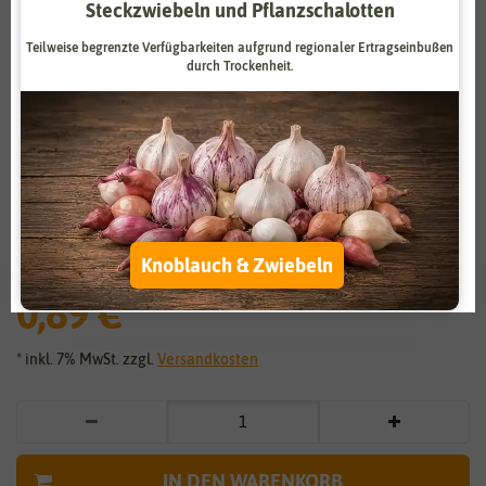
Steckzwiebeln und Pflanzschalotten
Zahlungsdienstleister
Marketing
Teilweise begrenzte Verfügbarkeiten aufgrund regionaler Ertragseinbußen
Externe Medien
Funktional
durch Trockenheit.
Weitere Einstellungen
Vergrößern durch berühren
Alle akzeptieren
Gänseblümchen Tausendschön
Alle ablehnen
Mischung
Knoblauch & Zwiebeln
Auswahl akzeptieren
0,89 €
*
* inkl. 7% MwSt. zzgl.
Versandkosten
IN DEN WARENKORB