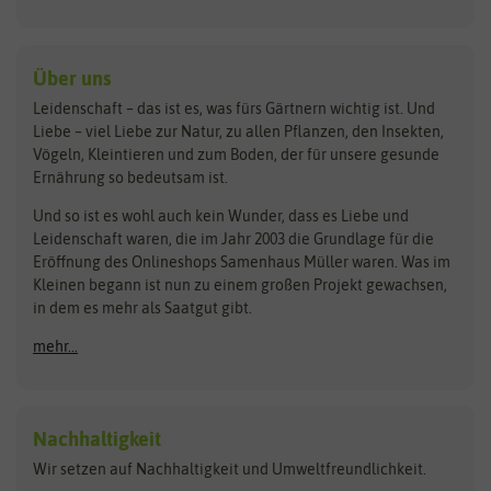
Kiloware
baza
De Bolster Bio-Samen
Kleintiersaaten
Kräutersamen
Benary
Dobar
Über uns
Loretta-Rasen
Bingenheimer Saatgut
Dürr-Samen
Leidenschaft – das ist es, was fürs Gärtnern wichtig ist. Und
Obstsamen
Liebe – viel Liebe zur Natur, zu allen Pflanzen, den Insekten,
Pilzbrut
BioBalu
elho
Vögeln, Kleintieren und zum Boden, der für unsere gesunde
Rasensamen
Ernährung so bedeutsam ist.
Bionana
Eschenfelder
Steckzwiebeln
Zimmer & Kübelpflanzen
Und so ist es wohl auch kein Wunder, dass es Liebe und
BIOWOL
Feldsaaten Freudenberger
Kataloge
Leidenschaft waren, die im Jahr 2003 die Grundlage für die
Blumicorn
Fertil
Schnäppchen
Eröffnung des Onlineshops Samenhaus Müller waren. Was im
Kleinen begann ist nun zu einem großen Projekt gewachsen,
Bûten Birds
Flora Elite
Anzucht & Gartenzubehör
in dem es mehr als Saatgut gibt.
Bûten Home
Flora Elite Blumenzwiebeln
mehr...
Anzuchtschalen
Buzzy Seeds
Flora Fantastica
Anzuchttöpfe
Buzzy Gifts
Florex
Folien, Vliese und Netze
Growblocks, Erde & Dünger
Carl Pabst
Nachhaltigkeit
Heizmatte & Heizkabel
Wir setzen auf Nachhaltigkeit und Umweltfreundlichkeit.
Florissa
Hortitops
Kokos-Quelltabletten