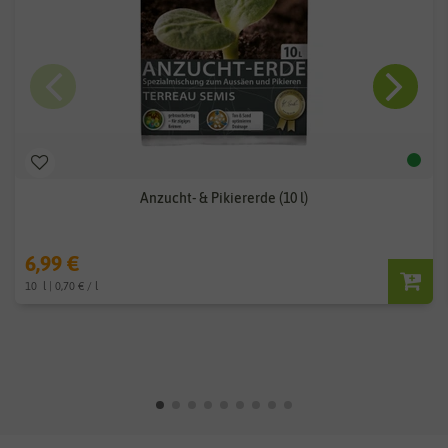
Anzucht- & Pikiererde (10 l)
6,99 €
10
l
| 0,70 € / l