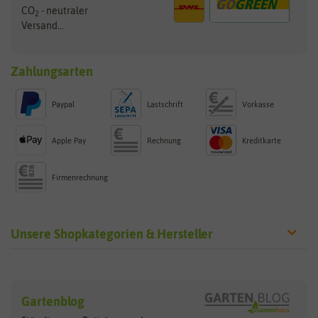
CO
- neutraler
2
Versand...
Zahlungsarten
Paypal
Lastschrift
Vorkasse
Apple Pay
Rechnung
Kreditkarte
Firmenrechnung
Unsere Shopkategorien & Hersteller
Sämereien
Hersteller
Blumensamen
Gartenblog
Exotische Samen
Arche Noah
Clever Pots