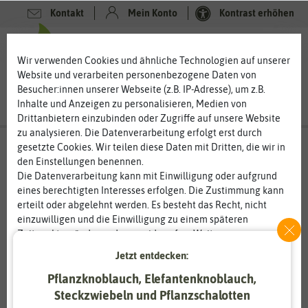
Kontakt
Mein Konto
Kontrast erhöhen
0
0
Wir verwenden Cookies und ähnliche Technologien auf unserer
Website und verarbeiten personenbezogene Daten von
Besucher:innen unserer Webseite (z.B. IP-Adresse), um z.B.
Inhalte und Anzeigen zu personalisieren, Medien von
Drittanbietern einzubinden oder Zugriffe auf unsere Website
zu analysieren. Die Datenverarbeitung erfolgt erst durch
gesetzte Cookies. Wir teilen diese Daten mit Dritten, die wir in
den Einstellungen benennen.
Die Datenverarbeitung kann mit Einwilligung oder aufgrund
eines berechtigten Interesses erfolgen. Die Zustimmung kann
erteilt oder abgelehnt werden. Es besteht das Recht, nicht
einzuwilligen und die Einwilligung zu einem späteren
Zeitpunkt zu ändern oder zu widerrufen. Weitere
Informationen zur Verwendung personenbezogener Daten und
Jetzt entdecken:
den Diensten erklären wir in unserer
Daten­schutz­erklärung
.
Pflanzknoblauch, Elefantenknoblauch,
Steckzwiebeln und Pflanzschalotten
Essenziell
Statistik