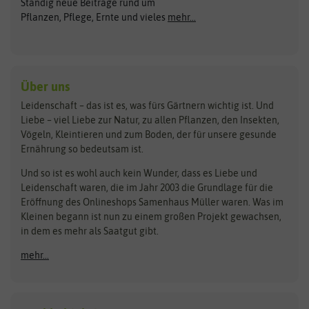
Ständig neue Beiträge rund um
Gemüsesamen
ASB Greenworld
COMPO
Pflanzen, Pflege, Ernte und vieles
mehr...
Gründünger
Keimsprossen
Austrosaat
Culinaris
Kiloware
baza
De Bolster Bio-Samen
Kleintiersaaten
Kräutersamen
Benary
Dobar
Über uns
Loretta-Rasen
Bingenheimer Saatgut
Dürr-Samen
Leidenschaft – das ist es, was fürs Gärtnern wichtig ist. Und
Obstsamen
Liebe – viel Liebe zur Natur, zu allen Pflanzen, den Insekten,
Pilzbrut
BioBalu
elho
Vögeln, Kleintieren und zum Boden, der für unsere gesunde
Rasensamen
Ernährung so bedeutsam ist.
Bionana
Eschenfelder
Steckzwiebeln
Zimmer & Kübelpflanzen
Und so ist es wohl auch kein Wunder, dass es Liebe und
BIOWOL
Feldsaaten Freudenberger
Kataloge
Leidenschaft waren, die im Jahr 2003 die Grundlage für die
Blumicorn
Fertil
Schnäppchen
Eröffnung des Onlineshops Samenhaus Müller waren. Was im
Kleinen begann ist nun zu einem großen Projekt gewachsen,
Bûten Birds
Flora Elite
Anzucht & Gartenzubehör
in dem es mehr als Saatgut gibt.
Bûten Home
Flora Elite Blumenzwiebeln
mehr...
Anzuchtschalen
Buzzy Seeds
Flora Fantastica
Anzuchttöpfe
Buzzy Gifts
Florex
Folien, Vliese und Netze
Growblocks, Erde & Dünger