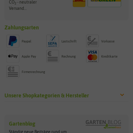
CO
- neutraler
2
Versand...
Zahlungsarten
Paypal
Lastschrift
Vorkasse
Apple Pay
Rechnung
Kreditkarte
Firmenrechnung
Unsere Shopkategorien & Hersteller
Sämereien
Hersteller
Blumensamen
Gartenblog
Exotische Samen
Arche Noah
Clever Pots
Ständig neue Beiträge rund um
Gemüsesamen