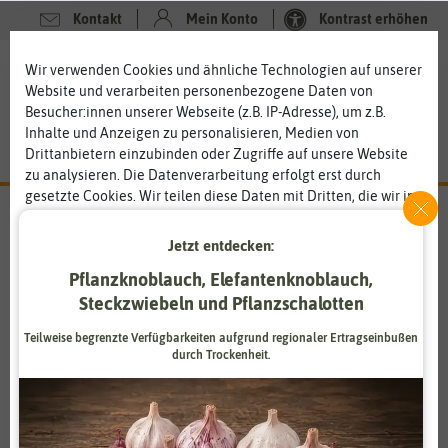
Kontakt
Mein Konto
Kontrast erhöhen
0
0
Wir verwenden Cookies und ähnliche Technologien auf unserer
Website und verarbeiten personenbezogene Daten von
Besucher:innen unserer Webseite (z.B. IP-Adresse), um z.B.
Inhalte und Anzeigen zu personalisieren, Medien von
Drittanbietern einzubinden oder Zugriffe auf unsere Website
zu analysieren. Die Datenverarbeitung erfolgt erst durch
gesetzte Cookies. Wir teilen diese Daten mit Dritten, die wir in
den Einstellungen benennen.
Die Datenverarbeitung kann mit Einwilligung oder aufgrund
Jetzt entdecken:
eines berechtigten Interesses erfolgen. Die Zustimmung kann
Florissa
Pflanzknoblauch, Elefantenknoblauch,
erteilt oder abgelehnt werden. Es besteht das Recht, nicht
Produkte für biologisches Gärtnern
einzuwilligen und die Einwilligung zu einem späteren
Steckzwiebeln und Pflanzschalotten
Zeitpunkt zu ändern oder zu widerrufen. Weitere
Das österreichische Unternehmen Florissa hat sich ganz und
Teilweise begrenzte Verfügbarkeiten aufgrund regionaler Ertragseinbußen
Informationen zur Verwendung personenbezogener Daten und
gar der Natur verschrieben. Florissa sieht sich als Pionier des
durch Trockenheit.
den Diensten erklären wir in unserer
Daten­schutz­erklärung
.
natürlichen Gärtners. Zum Sortiment gehören Dünger,
Mikroorganismen, Erden, Pflanzenschutz sowie Produkte zur
Essenziell
Statistik
Förderung der Biodiversität wie Nützlings-Hotels. Fast die
gesamte Produktpalette ist InfoXgen-zertfiziert und damit