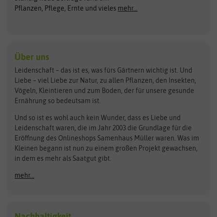
ASB Greenworld
COMPO
Pflanzen, Pflege, Ernte und vieles
mehr...
Gründünger
Keimsprossen
Austrosaat
Culinaris
Kiloware
baza
De Bolster Bio-Samen
Kleintiersaaten
Kräutersamen
Benary
Dobar
Über uns
Loretta-Rasen
Bingenheimer Saatgut
Dürr-Samen
Leidenschaft – das ist es, was fürs Gärtnern wichtig ist. Und
Obstsamen
Liebe – viel Liebe zur Natur, zu allen Pflanzen, den Insekten,
Pilzbrut
BioBalu
elho
Vögeln, Kleintieren und zum Boden, der für unsere gesunde
Rasensamen
Ernährung so bedeutsam ist.
Bionana
Eschenfelder
Steckzwiebeln
Zimmer & Kübelpflanzen
Und so ist es wohl auch kein Wunder, dass es Liebe und
BIOWOL
Feldsaaten Freudenberger
Kataloge
Leidenschaft waren, die im Jahr 2003 die Grundlage für die
Blumicorn
Fertil
Schnäppchen
Eröffnung des Onlineshops Samenhaus Müller waren. Was im
Kleinen begann ist nun zu einem großen Projekt gewachsen,
Bûten Birds
Flora Elite
Anzucht & Gartenzubehör
in dem es mehr als Saatgut gibt.
Bûten Home
Flora Elite Blumenzwiebeln
mehr...
Anzuchtschalen
Buzzy Seeds
Flora Fantastica
Anzuchttöpfe
Buzzy Gifts
Florex
Folien, Vliese und Netze
Growblocks, Erde & Dünger
Carl Pabst
Nachhaltigkeit